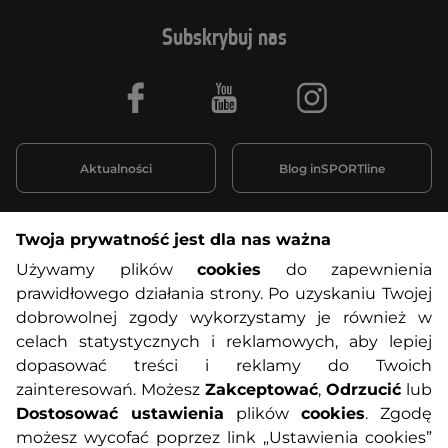
Subskrybuj nas
Facebook
Youtube
Instagram
Aktualności
Blog inSPORTline
Twoja prywatność jest dla nas ważna
Informacje o zakupach
Używamy plików
cookies
do zapewnienia
prawidłowego działania strony. Po uzyskaniu Twojej
O nas
Regulamin sklepu
dobrowolnej zgody wykorzystamy je również w
celach statystycznych i reklamowych, aby lepiej
dopasować treści i reklamy do Twoich
Polityka prywatności
Koszty przesyłek
zainteresowań. Możesz
Zakceptować
,
Odrzucić
lub
Dostosować ustawienia
plików
cookies
. Zgodę
Metody płatności
Program lojalnościowy
możesz wycofać poprzez link „Ustawienia cookies”