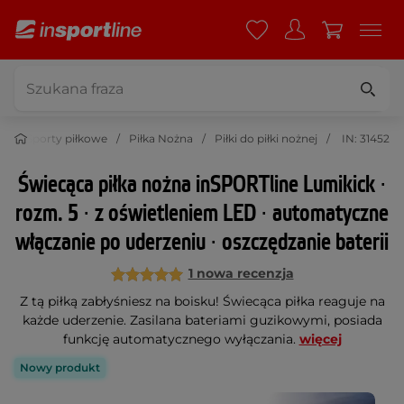
t
Sporty piłkowe
Piłka Nożna
Piłki do piłki nożnej
IN: 31452
Świecąca piłka nożna inSPORTline Lumikick ∙
rozm. 5 ∙ z oświetleniem LED ∙ automatyczne
włączanie po uderzeniu ∙ oszczędzanie baterii
1 nowa recenzja
Z tą piłką zabłyśniesz na boisku! Świecąca piłka reaguje na
każde uderzenie. Zasilana bateriami guzikowymi, posiada
funkcję automatycznego wyłączania.
więcej
Nowy produkt