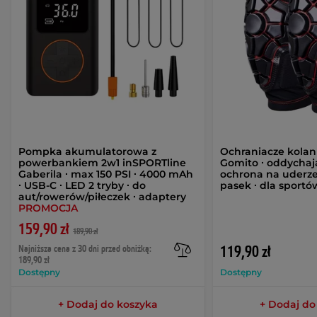
Pompka akumulatorowa z
Ochraniacze kolan
powerbankiem 2w1 inSPORTline
Gomito ∙ oddychają
Gaberila ∙ max 150 PSI ∙ 4000 mAh
ochrona na uderze
∙ USB-C ∙ LED 2 tryby ∙ do
pasek ∙ dla sport
aut/rowerów/piłeczek ∙ adaptery
PROMOCJA
159,90 zł
189,90 zł
Najniższa cena z 30 dni przed obniżką:
119,90 zł
189,90 zł
Dostępny
Dostępny
+ Dodaj do koszyka
+ Dodaj do