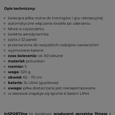
Opis techniczny:
świecąca piłka nożna do treningów i gry rekreacyjnej
automatyczne włączanie światła po uderzeniu
łatwa w czyszczeniu
świetna aerodynamika
szyta z 32 paneli
przeznaczona do wszystkich rodzajów nawierzchni
wyjmowane baterie
czas świecenia:
ok. 60 sekund
materiał:
poliuretan
rozmiar:
5
waga:
320 g
obwód:
65 - 70 cm
baterie:
3x LR44 (guzikowe)
uwaga:
piłka dostarczana jest nienapompowana
w zestawie znajduje się łącznie 6 baterii LR44
inSPORTline
to światowy
producent sprzętów fitness
z