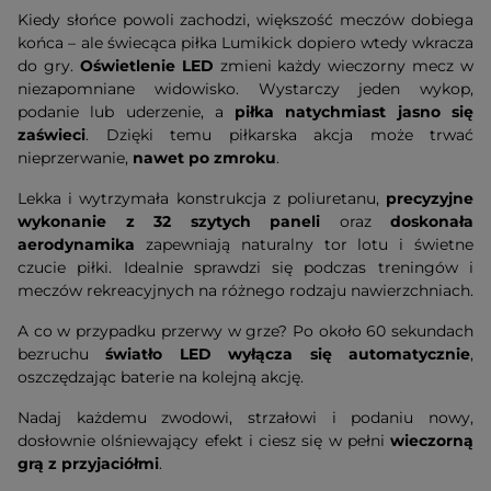
Kiedy słońce powoli zachodzi, większość meczów dobiega
końca – ale świecąca piłka Lumikick dopiero wtedy wkracza
do gry.
Oświetlenie LED
zmieni każdy wieczorny mecz w
niezapomniane widowisko. Wystarczy jeden wykop,
podanie lub uderzenie, a
piłka natychmiast jasno się
zaświeci
. Dzięki temu piłkarska akcja może trwać
nieprzerwanie,
nawet po zmroku
.
Lekka i wytrzymała konstrukcja z poliuretanu,
precyzyjne
wykonanie z 32 szytych paneli
oraz
doskonała
aerodynamika
zapewniają naturalny tor lotu i świetne
czucie piłki. Idealnie sprawdzi się podczas treningów i
meczów rekreacyjnych na różnego rodzaju nawierzchniach.
A co w przypadku przerwy w grze? Po około 60 sekundach
bezruchu
światło LED wyłącza się automatycznie
,
oszczędzając baterie na kolejną akcję.
Nadaj każdemu zwodowi, strzałowi i podaniu nowy,
dosłownie olśniewający efekt i ciesz się w pełni
wieczorną
grą z przyjaciółmi
.