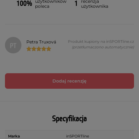
użytkowników
recenzja
100%
1
poleca
użytkownika
Petra Truxová
Produkt kupiony na inSPORTline.cz
PT
(przetłumaczono automatycznie)
Dodaj recenzję
Specyfikacja
Marka
inSPORTline