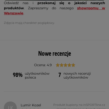
Odwiedź nas i
przekonaj się o jakości naszych
produktów
. Zapraszamy do naszego
showroomu w
Warszawie
.
Zdjęcia mają charakter poglądowy.
Nowe recenzje
Ocena: 4.9
użytkowników
nowych recenzji
98%
7
poleca
użytkowników
Lumír Kozel
Produkt kupiony na inSPORTline.cz
LK