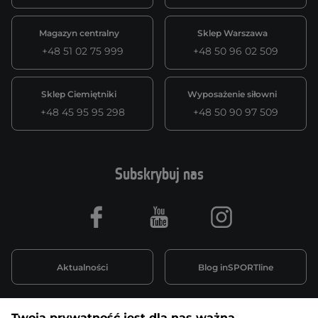
Magazyn centralny
Sklep Warszawa
+48 51 02 75 999
+48 50 96 02 509
Sklep Ciemiętniki
Wyposażenie siłowni
+48 45 95 95 298
+48 50 90 97 509
Subskrybuj nas
Facebook
Youtube
Instagram
Aktualności
Blog inSPORTline
Twoja prywatność jest dla nas ważna