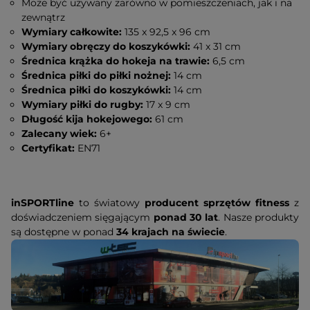
Może być używany zarówno w pomieszczeniach, jak i na
zewnątrz
Wymiary całkowite:
135 x 92,5 x 96 cm
Wymiary obręczy do koszykówki:
41 x 31 cm
Średnica krążka do hokeja na trawie:
6,5 cm
Średnica piłki do piłki nożnej:
14 cm
Średnica piłki do koszykówki:
14 cm
Wymiary piłki do rugby:
17 x 9 cm
Długość kija hokejowego:
61 cm
Zalecany wiek:
6+
Certyfikat:
EN71
inSPORTline
to światowy
producent sprzętów fitness
z
doświadczeniem sięgającym
ponad 30 lat
. Nasze produkty
są dostępne w ponad
34 krajach na świecie
.