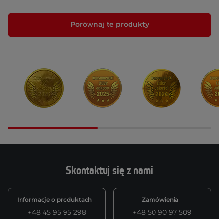
Porównaj te produkty
Skontaktuj się z nami
Informacje o produktach
Zamówienia
+48 45 95 95 298
+48 50 90 97 509