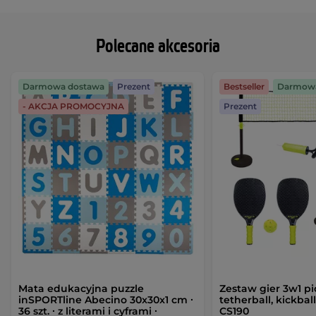
Polecane akcesoria
Darmowa dostawa
Prezent
Bestseller
Darmowa
- AKCJA PROMOCYJNA
Prezent
Mata edukacyjna puzzle
Zestaw gier 3w1 pic
inSPORTline Abecino 30x30x1 cm ∙
tetherball, kickba
36 szt. ∙ z literami i cyframi ∙
CS190