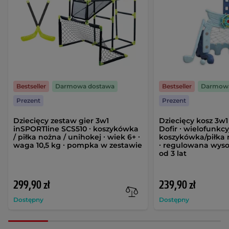
Bestseller
Darmowa dostawa
Bestseller
Darmowa
Prezent
Prezent
Dziecięcy zestaw gier 3w1
Dziecięcy kosz 3w
inSPORTline SCS510 ∙ koszykówka
Dofir ∙ wielofunkcy
/ piłka nożna / unihokej ∙ wiek 6+ ∙
koszykówka/piłka 
waga 10,5 kg ∙ pompka w zestawie
∙ regulowana wyso
od 3 lat
299,90 zł
239,90 zł
Dostępny
Dostępny