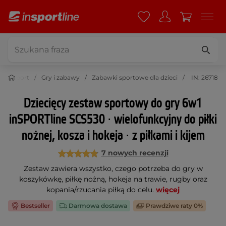
Sport
Gry i zabawy
Zabawki sportowe dla dzieci
IN: 26718
Dziecięcy zestaw sportowy do gry 6w1
inSPORTline SCS530 ∙ wielofunkcyjny do piłki
nożnej, kosza i hokeja ∙ z piłkami i kijem
7 nowych recenzji
Zestaw zawiera wszystko, czego potrzeba do gry w
koszykówkę, piłkę nożną, hokeja na trawie, rugby oraz
kopania/rzucania piłką do celu.
więcej
Bestseller
Darmowa dostawa
Prawdziwe raty 0%