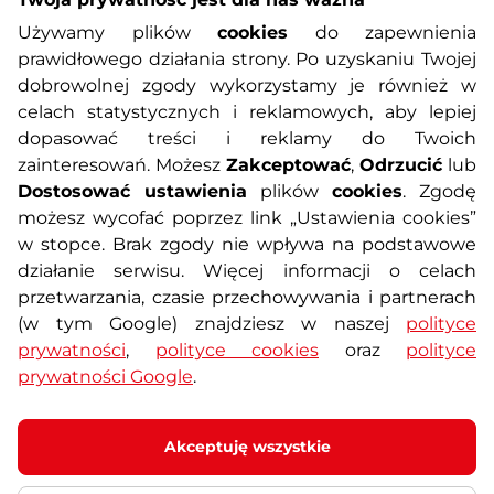
Informacje o zakupach
Używamy plików
cookies
do zapewnienia
prawidłowego działania strony. Po uzyskaniu Twojej
O nas
Regulamin sklepu
dobrowolnej zgody wykorzystamy je również w
celach statystycznych i reklamowych, aby lepiej
dopasować treści i reklamy do Twoich
Polityka prywatności
Koszty przesyłek
zainteresowań. Możesz
Zakceptować
,
Odrzucić
lub
Dostosować ustawienia
plików
cookies
. Zgodę
Metody płatności
Program lojalnościowy
możesz wycofać poprzez link „Ustawienia cookies”
w stopce. Brak zgody nie wpływa na podstawowe
działanie serwisu. Więcej informacji o celach
Usługi dodatkowe
Reklamacje i serwis
przetwarzania, czasie przechowywania i partnerach
(w tym Google) znajdziesz w naszej
polityce
Formularz kontaktowy
Wyposażenie siłowni
prywatności
,
polityce cookies
oraz
polityce
prywatności Google
.
Zamówienia publiczne
Odstąpienie od umowy
Akceptuję wszystkie