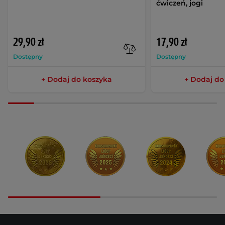
ćwiczeń, jogi
29,90 zł
17,90 zł
Dostępny
Dostępny
+ Dodaj do koszyka
+ Dodaj do