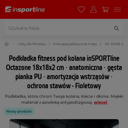
wiczeń
Maty do fitnessu
Inne specjalistyczne maty
IN: 31436-2
Podkładka fitness pod kolana inSPORTline
Octazone 18x18x2 cm ∙ anatomiczna ∙ gęsta
pianka PU ∙ amortyzacja wstrząsów ∙
ochrona stawów - Fioletowy
Podkładka, która chroni Twoje kolana, łokcie i dłonie. Miękki
materiał z powłoką antypoślizgową.
więcej
Nowy produkt