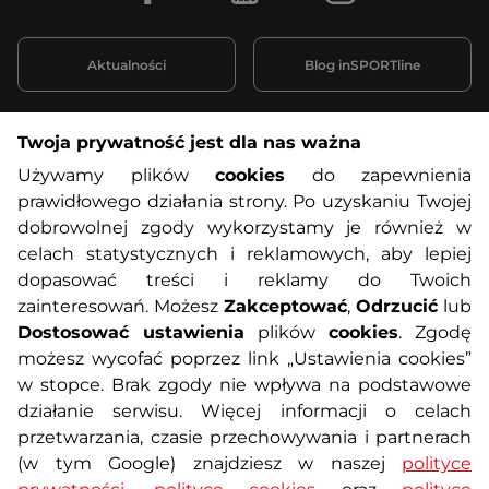
Aktualności
Blog inSPORTline
Twoja prywatność jest dla nas ważna
Informacje o zakupach
Używamy plików
cookies
do zapewnienia
prawidłowego działania strony. Po uzyskaniu Twojej
O nas
Regulamin sklepu
dobrowolnej zgody wykorzystamy je również w
celach statystycznych i reklamowych, aby lepiej
dopasować treści i reklamy do Twoich
Polityka prywatności
Koszty przesyłek
zainteresowań. Możesz
Zakceptować
,
Odrzucić
lub
Dostosować ustawienia
plików
cookies
. Zgodę
Metody płatności
Program lojalnościowy
możesz wycofać poprzez link „Ustawienia cookies”
w stopce. Brak zgody nie wpływa na podstawowe
działanie serwisu. Więcej informacji o celach
Usługi dodatkowe
Reklamacje i serwis
przetwarzania, czasie przechowywania i partnerach
(w tym Google) znajdziesz w naszej
polityce
Formularz kontaktowy
Wyposażenie siłowni