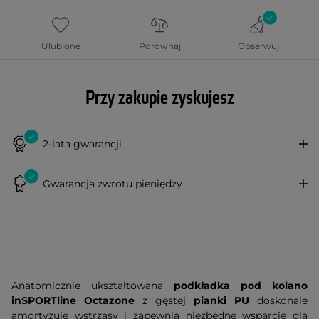
Ulubione
Porównaj
Obserwuj
Przy zakupie zyskujesz
2-lata gwarancji
Gwarancja zwrotu pieniędzy
Anatomicznie ukształtowana
podkładka pod kolano
inSPORTline Octazone
z gęstej
pianki PU
doskonale
amortyzuje wstrząsy i zapewnia niezbędne wsparcie dla