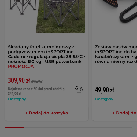
Składany fotel kempingowy z
Zestaw pasów mo
podgrzewaniem inSPORTline
inSPORTline do h
Cadeiro ∙ regulacja ciepła 38-55°C ∙
karabińczykami ∙ g
nośność 150 kg ∙ USB powerbank
równomierny rozkł
PROMOCJA
309,90 zł
349,90 zł
Najniższa cena z 30 dni przed obniżką:
49,90 zł
349,90 zł
Dostępny
Dostępny
+ Dodaj do koszyka
+ Dodaj do