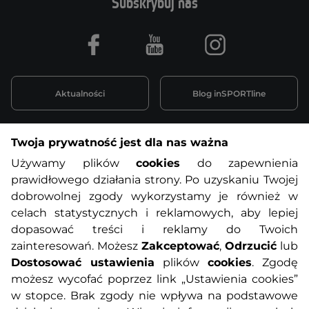
Subskrybuj nas
Facebook
Youtube
Instagram
Aktualności
Blog inSPORTline
Twoja prywatność jest dla nas ważna
Informacje o zakupach
Używamy plików
cookies
do zapewnienia
prawidłowego działania strony. Po uzyskaniu Twojej
O nas
Regulamin sklepu
dobrowolnej zgody wykorzystamy je również w
celach statystycznych i reklamowych, aby lepiej
dopasować treści i reklamy do Twoich
Polityka prywatności
Koszty przesyłek
zainteresowań. Możesz
Zakceptować
,
Odrzucić
lub
Dostosować ustawienia
plików
cookies
. Zgodę
Metody płatności
Program lojalnościowy
możesz wycofać poprzez link „Ustawienia cookies”
w stopce. Brak zgody nie wpływa na podstawowe