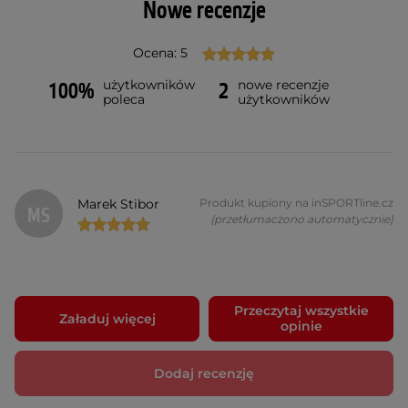
Nowe recenzje
Ocena: 5
użytkowników
nowe recenzje
100%
2
poleca
użytkowników
Marek Stibor
Produkt kupiony na inSPORTline.cz
MS
(przetłumaczono automatycznie)
Przeczytaj wszystkie
Załaduj więcej
opinie
Dodaj recenzję