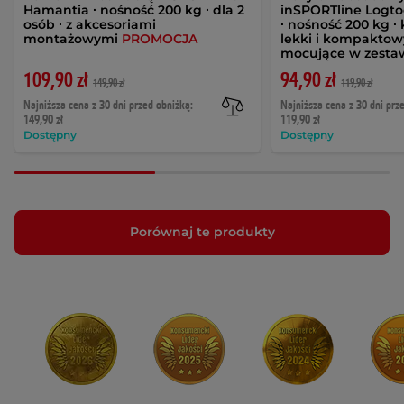
Hamantia ∙ nośność 200 kg ∙ dla 2
inSPORTline Logtoo
osób ∙ z akcesoriami
∙ nośność 200 kg ∙ 
montażowymi
PROMOCJA
lekki i kompaktow
mocujące w zesta
109,90 zł
94,90 zł
149,90 zł
119,90 zł
Najniższa cena z 30 dni przed obniżką:
Najniższa cena z 30 dni prz
149,90 zł
119,90 zł
Dostępny
Dostępny
Porównaj te produkty