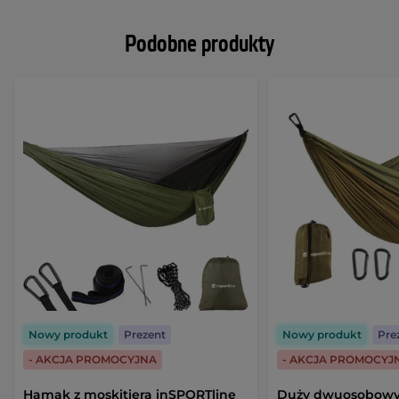
Podobne produkty
Nowy produkt
Prezent
Nowy produkt
Pre
- AKCJA PROMOCYJNA
- AKCJA PROMOCYJ
Hamak z moskitierą inSPORTline
Duży dwuosobow