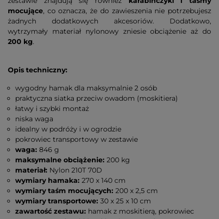
zestawie znajdują się również
karabińczyki i taśmy
mocujące
, co oznacza, że do zawieszenia nie potrzebujesz
żadnych dodatkowych akcesoriów. Dodatkowo,
wytrzymały materiał nylonowy zniesie obciążenie aż do
200 kg
.
Opis techniczny:
wygodny hamak dla maksymalnie 2 osób
praktyczna siatka przeciw owadom (moskitiera)
łatwy i szybki montaż
niska waga
idealny w podróży i w ogrodzie
pokrowiec transportowy w zestawie
waga:
846 g
maksymalne obciążenie:
200 kg
materiał:
Nylon 210T 70D
wymiary hamaka:
270 x 140 cm
wymiary taśm mocujących:
200 x 2,5 cm
wymiary transportowe:
30 x 25 x 10 cm
zawartość zestawu:
hamak z moskitierą, pokrowiec