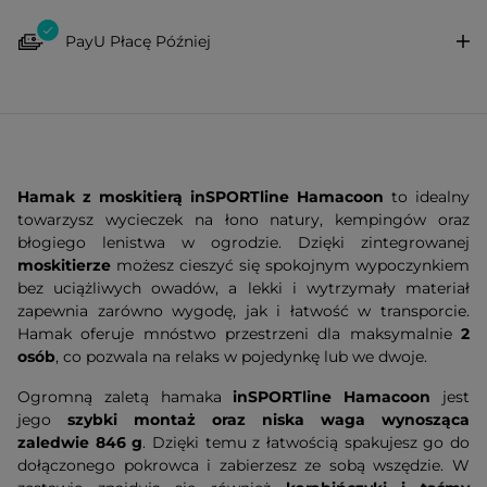
PayU Płacę Później
Hamak z moskitierą inSPORTline Hamacoon
to idealny
towarzysz wycieczek na łono natury, kempingów oraz
błogiego lenistwa w ogrodzie. Dzięki zintegrowanej
moskitierze
możesz cieszyć się spokojnym wypoczynkiem
bez uciążliwych owadów, a lekki i wytrzymały materiał
zapewnia zarówno wygodę, jak i łatwość w transporcie.
Hamak oferuje mnóstwo przestrzeni dla maksymalnie
2
osób
, co pozwala na relaks w pojedynkę lub we dwoje.
Ogromną zaletą hamaka
inSPORTline Hamacoon
jest
jego
szybki montaż oraz niska waga wynosząca
zaledwie 846 g
. Dzięki temu z łatwością spakujesz go do
dołączonego pokrowca i zabierzesz ze sobą wszędzie. W