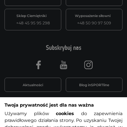
Sklep Ciemiętniki
Wyposażenie siłowni
+48 45 95 95 298
+48 50 90 97 509
Subskrybuj nas
Facebook
Youtube
Instagram
Aktualności
Blog inSPORTline
Twoja prywatność jest dla nas ważna
Informacje o zakupach
Używamy plików
cookies
do zapewnienia
prawidłowego działania strony. Po uzyskaniu Twojej
O nas
Regulamin sklepu