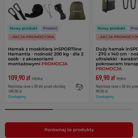
Nowy produkt
Prezent
Nowy produkt
Pre
- AKCJA PROMOCYJNA
- AKCJA PROMOCYJ
Hamak z moskitierą inSPORTline
Duży hamak inSPO
Hamantia ∙ nośność 200 kg ∙ dla 2
∙ 270 x 140 cm ∙ no
osób ∙ z akcesoriami
ultralekki ∙ karabiń
montażowymi
PROMOCJA
pokrowcem trans
PROMOCJA
109,90 zł
69,90 zł
149,90 zł
99,90 zł
Najniższa cena z 30 dni przed obniżką:
Najniższa cena z 30 dni prz
149,90 zł
99,90 zł
Dostępny
Dostępny
Porównaj te produkty