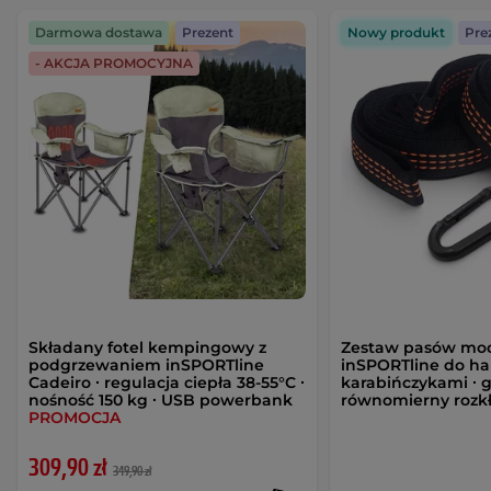
Darmowa dostawa
Prezent
Nowy produkt
Pre
- AKCJA PROMOCYJNA
Składany fotel kempingowy z
Zestaw pasów mo
podgrzewaniem inSPORTline
inSPORTline do h
Cadeiro ∙ regulacja ciepła 38-55°C ∙
karabińczykami ∙ g
nośność 150 kg ∙ USB powerbank
równomierny rozkł
PROMOCJA
309,90 zł
349,90 zł