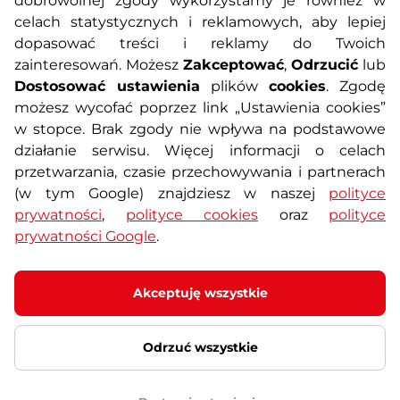
dobrowolnej zgody wykorzystamy je również w
celach statystycznych i reklamowych, aby lepiej
dopasować treści i reklamy do Twoich
Polityka prywatności
Koszty przesyłek
zainteresowań. Możesz
Zakceptować
,
Odrzucić
lub
Dostosować ustawienia
plików
cookies
. Zgodę
Metody płatności
Program lojalnościowy
możesz wycofać poprzez link „Ustawienia cookies”
w stopce. Brak zgody nie wpływa na podstawowe
działanie serwisu. Więcej informacji o celach
Usługi dodatkowe
Reklamacje i serwis
przetwarzania, czasie przechowywania i partnerach
(w tym Google) znajdziesz w naszej
polityce
Formularz kontaktowy
Wyposażenie siłowni
prywatności
,
polityce cookies
oraz
polityce
prywatności Google
.
Zamówienia publiczne
Odstąpienie od umowy
Akceptuję wszystkie
Odrzuć wszystkie
© 2026 SEVEN SPORT s.r.o Wszelkie prawa zastrzeżone
Ustawienia plików cookies