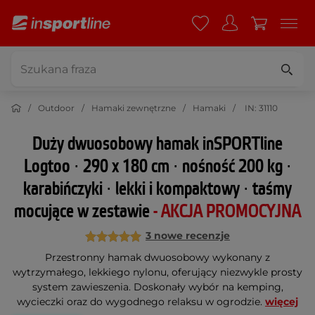
Outdoor
Hamaki zewnętrzne
Hamaki
IN: 31110
Duży dwuosobowy hamak inSPORTline
Logtoo ∙ 290 x 180 cm ∙ nośność 200 kg ∙
karabińczyki ∙ lekki i kompaktowy ∙ taśmy
mocujące w zestawie
- AKCJA PROMOCYJNA
3 nowe recenzje
Przestronny hamak dwuosobowy wykonany z
wytrzymałego, lekkiego nylonu, oferujący niezwykle prosty
system zawieszenia. Doskonały wybór na kemping,
wycieczki oraz do wygodnego relaksu w ogrodzie.
więcej