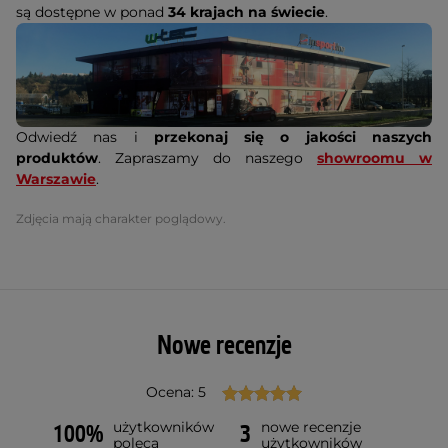
są dostępne w ponad
34 krajach na świecie
.
Odwiedź nas i
przekonaj się o jakości naszych
produktów
. Zapraszamy do naszego
showroomu w
Warszawie
.
Zdjęcia mają charakter poglądowy.
Nowe recenzje
Ocena: 5
użytkowników
nowe recenzje
100%
3
poleca
użytkowników