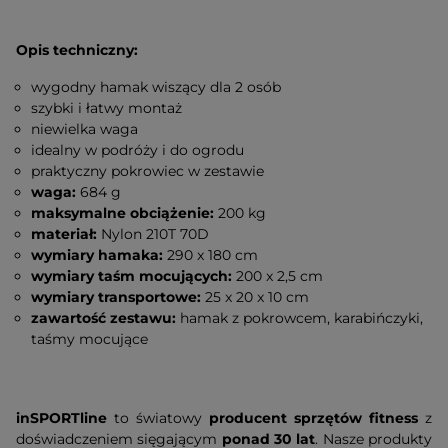
Opis techniczny:
wygodny hamak wiszący dla 2 osób
szybki i łatwy montaż
niewielka waga
idealny w podróży i do ogrodu
praktyczny pokrowiec w zestawie
waga:
684 g
maksymalne obciążenie:
200 kg
materiał:
Nylon 210T 70D
wymiary hamaka:
290 x 180 cm
wymiary taśm mocujących:
200 x 2,5 cm
wymiary transportowe:
25 x 20 x 10 cm
zawartość zestawu:
hamak z pokrowcem, karabińczyki,
taśmy mocujące
inSPORTline
to światowy
producent sprzętów fitness
z
doświadczeniem sięgającym
ponad 30 lat
. Nasze produkty