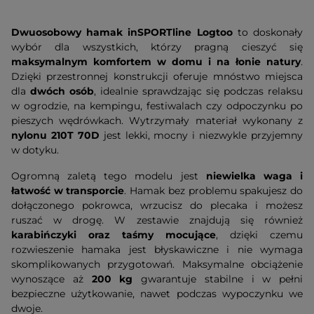
Dwuosobowy hamak inSPORTline Logtoo
to doskonały
wybór dla wszystkich, którzy pragną cieszyć się
maksymalnym komfortem w domu i na łonie natury
.
Dzięki przestronnej konstrukcji oferuje mnóstwo miejsca
dla
dwóch osób
, idealnie sprawdzając się podczas relaksu
w ogrodzie, na kempingu, festiwalach czy odpoczynku po
pieszych wędrówkach. Wytrzymały materiał wykonany z
nylonu 210T 70D
jest lekki, mocny i niezwykle przyjemny
w dotyku.
Ogromną zaletą tego modelu jest
niewielka waga i
łatwość w transporcie
. Hamak bez problemu spakujesz do
dołączonego pokrowca, wrzucisz do plecaka i możesz
ruszać w drogę. W zestawie znajdują się również
karabińczyki oraz taśmy mocujące
, dzięki czemu
rozwieszenie hamaka jest błyskawiczne i nie wymaga
skomplikowanych przygotowań. Maksymalne obciążenie
wynoszące aż
200 kg
gwarantuje stabilne i w pełni
bezpieczne użytkowanie, nawet podczas wypoczynku we
dwoje.