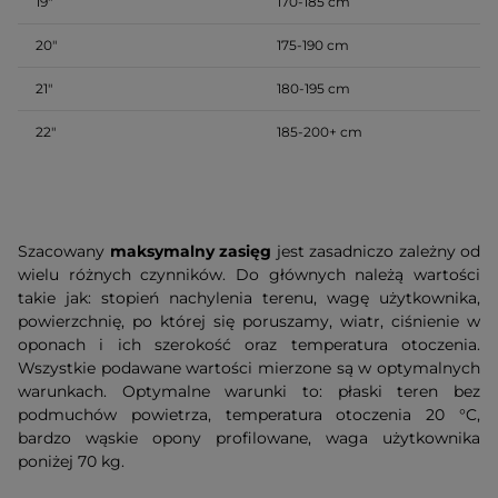
19″
170-185 cm
20″
175-190 cm
21″
180-195 cm
22″
185-200+ cm
Szacowany
maksymalny zasięg
jest zasadniczo zależny od
wielu różnych czynników. Do głównych należą wartości
takie jak: stopień nachylenia terenu, wagę użytkownika,
powierzchnię, po której się poruszamy, wiatr, ciśnienie w
oponach i ich szerokość oraz temperatura otoczenia.
Wszystkie podawane wartości mierzone są w optymalnych
warunkach. Optymalne warunki to: płaski teren bez
podmuchów powietrza, temperatura otoczenia 20 °C,
bardzo wąskie opony profilowane, waga użytkownika
poniżej 70 kg.