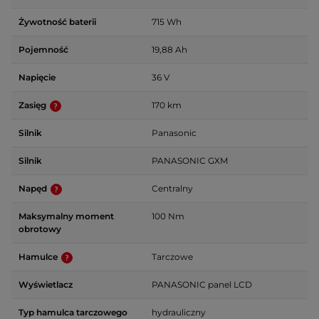
Żywotność baterii
715 Wh
Pojemność
19,88 Ah
Napięcie
36 V
Zasięg
170 km
Silnik
Panasonic
Silnik
PANASONIC GXM
Napęd
Centralny
Maksymalny moment
100 Nm
obrotowy
Hamulce
Tarczowe
Wyświetlacz
PANASONIC panel LCD
Typ hamulca tarczowego
hydrauliczny