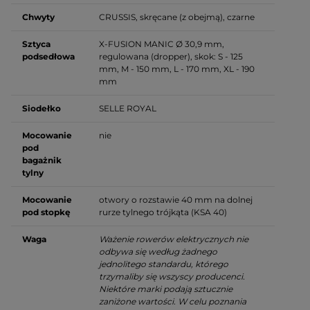
Chwyty
CRUSSIS, skręcane (z obejmą), czarne
Sztyca
X-FUSION MANIC Ø 30,9 mm,
podsedłowa
regulowana (dropper), skok: S - 125
mm, M - 150 mm, L - 170 mm, XL - 190
mm
Siodełko
SELLE ROYAL
Mocowanie
nie
pod
bagażnik
tylny
Mocowanie
otwory o rozstawie 40 mm na dolnej
pod stopkę
rurze tylnego trójkąta (KSA 40)
Waga
Ważenie rowerów elektrycznych nie
odbywa się według żadnego
jednolitego standardu, którego
trzymaliby się wszyscy producenci.
Niektóre marki podają sztucznie
zaniżone wartości. W celu poznania