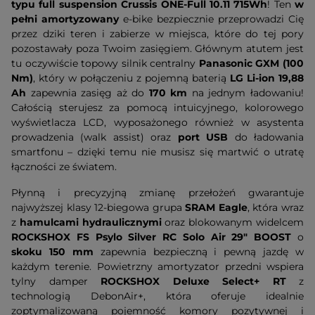
typu full suspension Crussis
ONE-Full 10.11 715Wh
! Ten
w
pełni amortyzowany
e-bike bezpiecznie przeprowadzi Cię
przez dziki teren i zabierze w miejsca, które do tej pory
pozostawały poza Twoim zasięgiem. Głównym atutem jest
tu oczywiście topowy silnik centralny
Panasonic GXM (100
Nm)
, który w połączeniu z pojemną baterią
LG Li-ion 19,88
Ah
zapewnia zasięg aż do
170 km
na jednym ładowaniu!
Całością sterujesz za pomocą intuicyjnego, kolorowego
wyświetlacza LCD, wyposażonego również w asystenta
prowadzenia (walk assist) oraz
port USB
do ładowania
smartfonu – dzięki temu nie musisz się martwić o utratę
łączności ze światem.
Płynną i precyzyjną zmianę przełożeń gwarantuje
najwyższej klasy 12-biegowa grupa
SRAM Eagle
, która wraz
z
hamulcami hydraulicznymi
oraz blokowanym widelcem
ROCKSHOX FS Psylo Silver RC Solo Air 29" BOOST
o
skoku 150 mm
zapewnia bezpieczną i pewną jazdę w
każdym terenie. Powietrzny amortyzator przedni wspiera
tylny damper
ROCKSHOX Deluxe Select+ RT
z
technologią DebonAir+, która oferuje idealnie
zoptymalizowaną pojemność komory pozytywnej i