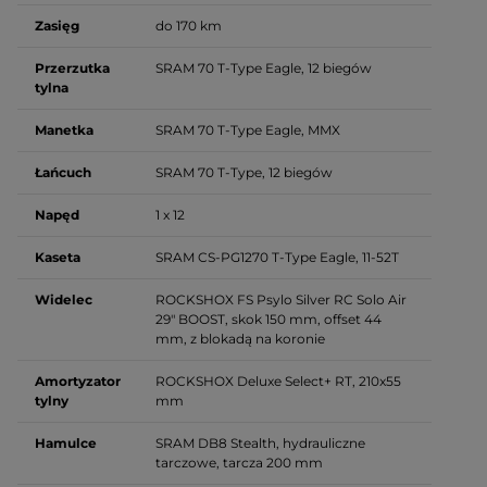
Zasięg
do 170 km
Przerzutka
SRAM 70 T-Type Eagle, 12 biegów
tylna
Manetka
SRAM 70 T-Type Eagle, MMX
Łańcuch
SRAM 70 T-Type, 12 biegów
Napęd
1 x 12
Kaseta
SRAM CS-PG1270 T-Type Eagle, 11-52T
Widelec
ROCKSHOX FS Psylo Silver RC Solo Air
29" BOOST, skok 150 mm, offset 44
mm, z blokadą na koronie
Amortyzator
ROCKSHOX Deluxe Select+ RT, 210x55
tylny
mm
Hamulce
SRAM DB8 Stealth, hydrauliczne
tarczowe, tarcza 200 mm