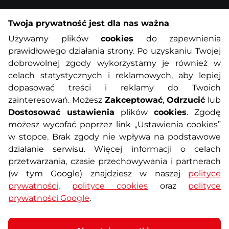
Twoja prywatność jest dla nas ważna
Informacje o zakupach
Używamy plików
cookies
do zapewnienia
prawidłowego działania strony. Po uzyskaniu Twojej
O nas
Regulamin sklepu
dobrowolnej zgody wykorzystamy je również w
celach statystycznych i reklamowych, aby lepiej
dopasować treści i reklamy do Twoich
Polityka prywatności
Koszty przesyłek
zainteresowań. Możesz
Zakceptować
,
Odrzucić
lub
Dostosować ustawienia
plików
cookies
. Zgodę
Metody płatności
Program lojalnościowy
możesz wycofać poprzez link „Ustawienia cookies”
w stopce. Brak zgody nie wpływa na podstawowe
działanie serwisu. Więcej informacji o celach
Usługi dodatkowe
Reklamacje i serwis
przetwarzania, czasie przechowywania i partnerach
(w tym Google) znajdziesz w naszej
polityce
Formularz kontaktowy
Wyposażenie siłowni
prywatności
,
polityce cookies
oraz
polityce
prywatności Google
.
Zamówienia publiczne
Odstąpienie od umowy