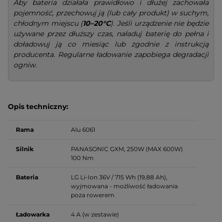
Aby bateria działała prawidłowo i dłużej zachowała
pojemność, przechowuj ją (lub cały produkt) w suchym,
chłodnym miejscu (
10–20°C
). Jeśli urządzenie nie będzie
używane przez dłuższy czas, naładuj baterię do pełna i
doładowuj ją co miesiąc lub zgodnie z instrukcją
producenta. Regularne ładowanie zapobiega degradacji
ogniw.
Opis techniczny:
Rama
Alu 6061
Silnik
PANASONIC GXM, 250W (MAX 600W)
100 Nm
Bateria
LG Li-Ion 36V / 715 Wh (19,88 Ah),
wyjmowana - możliwość ładowania
poza rowerem
Ładowarka
4 A (w zestawie)