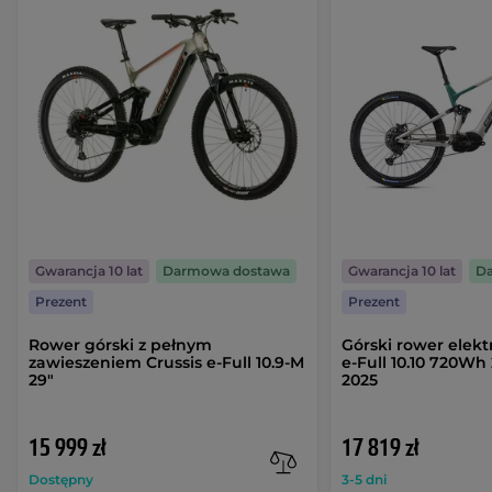
Gwarancja 10 lat
Darmowa dostawa
Gwarancja 10 lat
D
Prezent
Prezent
Rower górski z pełnym
Górski rower elekt
zawieszeniem Crussis e-Full 10.9-M
e-Full 10.10 720Wh
29"
2025
15 999 zł
17 819 zł
Dostępny
3-5 dni