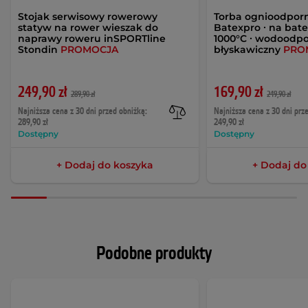
Stojak serwisowy rowerowy
Torba ognioodpor
statyw na rower wieszak do
Batexpro ∙ na bate
naprawy roweru inSPORTline
1000°C ∙ wodoodpo
Stondin
PROMOCJA
błyskawiczny
PRO
249,90 zł
169,90 zł
289,90 zł
249,90 zł
Najniższa cena z 30 dni przed obniżką:
Najniższa cena z 30 dni prz
289,90 zł
249,90 zł
Dostępny
Dostępny
+ Dodaj do koszyka
+ Dodaj do
Podobne produkty