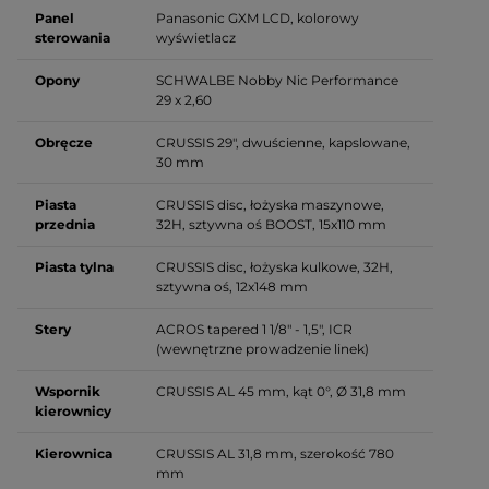
Panel
Panasonic GXM LCD, kolorowy
sterowania
wyświetlacz
Opony
SCHWALBE Nobby Nic Performance
29 x 2,60
Obręcze
CRUSSIS 29", dwuścienne, kapslowane,
30 mm
Piasta
CRUSSIS disc, łożyska maszynowe,
przednia
32H, sztywna oś BOOST, 15x110 mm
Piasta tylna
CRUSSIS disc, łożyska kulkowe, 32H,
sztywna oś, 12x148 mm
Stery
ACROS tapered 1 1/8" - 1,5", ICR
(wewnętrzne prowadzenie linek)
Wspornik
CRUSSIS AL 45 mm, kąt 0°, Ø 31,8 mm
kierownicy
Kierownica
CRUSSIS AL 31,8 mm, szerokość 780
mm