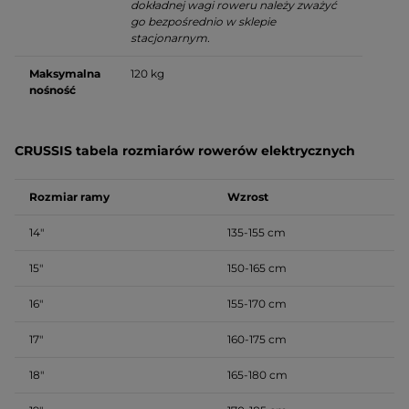
dokładnej wagi roweru należy zważyć
go bezpośrednio w sklepie
stacjonarnym.
Maksymalna
120 kg
nośność
CRUSSIS tabela rozmiarów rowerów elektrycznych
Rozmiar ramy
Wzrost
14″
135-155 cm
15″
150-165 cm
16″
155-170 cm
17″
160-175 cm
18″
165-180 cm