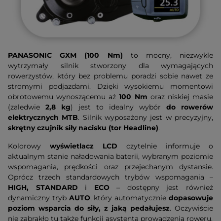
PANASONIC GXM (100 Nm)
to mocny, niezwykle
wytrzymały silnik stworzony dla wymagających
rowerzystów, który bez problemu poradzi sobie nawet ze
stromymi podjazdami. Dzięki wysokiemu momentowi
obrotowemu wynoszącemu aż
100 Nm
oraz niskiej masie
(zaledwie
2,8 kg
) jest to idealny wybór
do rowerów
elektrycznych MTB
. Silnik wyposażony jest w precyzyjny,
skrętny czujnik siły nacisku (tor Headline)
.
Kolorowy
wyświetlacz LCD
czytelnie informuje o
aktualnym stanie naładowania baterii, wybranym poziomie
wspomagania, prędkości oraz przejechanym dystansie.
Oprócz trzech standardowych trybów wspomagania –
HIGH, STANDARD
i
ECO
– dostępny jest również
dynamiczny tryb
AUTO
, który automatycznie
dopasowuje
poziom wsparcia do siły, z jaką pedałujesz
. Oczywiście
nie zabrakło tu także funkcji asystenta prowadzenia roweru.