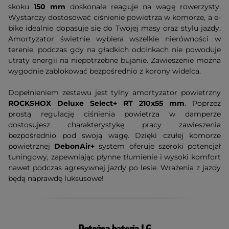
skoku
150 mm
doskonale reaguje na wagę rowerzysty.
Wystarczy dostosować ciśnienie powietrza w komorze, a e-
bike idealnie dopasuje się do Twojej masy oraz stylu jazdy.
Amortyzator świetnie wybiera wszelkie nierówności w
terenie, podczas gdy na gładkich odcinkach nie powoduje
utraty energii na niepotrzebne bujanie. Zawieszenie można
wygodnie zablokować bezpośrednio z korony widelca.
Dopełnieniem zestawu jest tylny amortyzator powietrzny
ROCKSHOX Deluxe Select+ RT 210x55
mm
. Poprzez
prostą regulację ciśnienia powietrza w damperze
dostosujesz charakterystykę pracy zawieszenia
bezpośrednio pod swoją wagę. Dzięki czułej komorze
powietrznej
DebonAir+
system oferuje szeroki potencjał
tuningowy, zapewniając płynne tłumienie i wysoki komfort
nawet podczas agresywnej jazdy po lesie. Wrażenia z jazdy
będą naprawdę luksusowe!