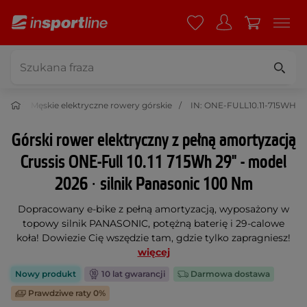
czne
Męskie elektryczne rowery górskie
IN: ONE-FULL10.11-715WH
Górski rower elektryczny z pełną amortyzacją
Crussis ONE-Full 10.11 715Wh 29" - model
2026 ∙ silnik Panasonic 100 Nm
Dopracowany e-bike z pełną amortyzacją, wyposażony w
topowy silnik PANASONIC, potężną baterię i 29-calowe
koła! Dowiezie Cię wszędzie tam, gdzie tylko zapragniesz!
więcej
Nowy produkt
10 lat gwarancji
Darmowa dostawa
Prawdziwe raty 0%