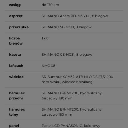
zasięg
do 170 km
osprzęt
SHIMANO Acera RD-M360-L, 8 biegów
przerzutka
SHIMANO SL-M310, 8 biegów
liczba
1 x 8
biegów
kaseta
SHIMANO CS-HG31, 8 biegów
łańcuch
KMC X8
widelec
SR-Suntour XCM32-ATB NLO DS 27,5", 100
mm skoku, widelec z blokadą
hamulec
SHIMANO BR-MT200, hydrauliczny,
przedni
tarczowy 180 mm
hamulec
SHIMANO BR-MT200, hydrauliczny,
tylny
tarczowy 160 mm
panel
Panel LCD PANASONIC, kolorowy