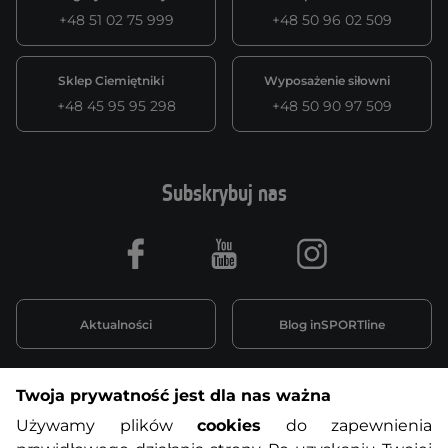
+48 51 02 75 999
+48 50 96 02 509
Sklep Ciemiętniki
Wyposażenie siłowni
+48 45 95 95 298
+48 50 90 97 509
Subskrybuj nas
Facebook
Youtube
Instagram
Aktualności
Blog inSPORTline
Twoja prywatność jest dla nas ważna
Informacje o zakupach
Używamy plików
cookies
do zapewnienia