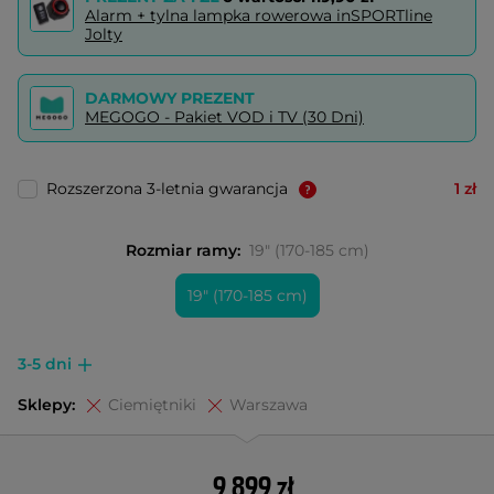
Alarm + tylna lampka rowerowa inSPORTline
Jolty
DARMOWY PREZENT
MEGOGO - Pakiet VOD i TV (30 Dni)
Rozszerzona 3-letnia gwarancja
1 zł
Rozmiar ramy:
19" (170-185 cm)
19" (170-185 cm)
3-5 dni
Sklepy:
Ciemiętniki
Warszawa
9 899 zł