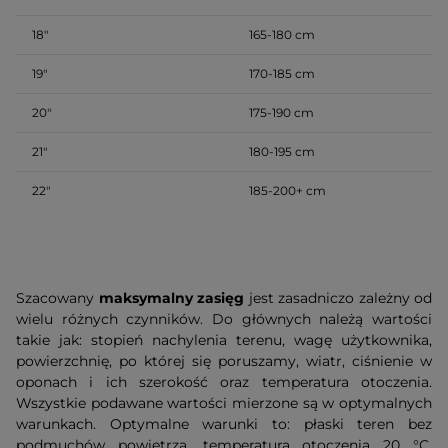
18″
165-180 cm
19″
170-185 cm
20″
175-190 cm
21″
180-195 cm
22″
185-200+ cm
Szacowany
maksymalny zasięg
jest zasadniczo zależny od
wielu różnych czynników. Do głównych należą wartości
takie jak: stopień nachylenia terenu, wagę użytkownika,
powierzchnię, po której się poruszamy, wiatr, ciśnienie w
oponach i ich szerokość oraz temperatura otoczenia.
Wszystkie podawane wartości mierzone są w optymalnych
warunkach. Optymalne warunki to: płaski teren bez
podmuchów powietrza, temperatura otoczenia 20 °C,