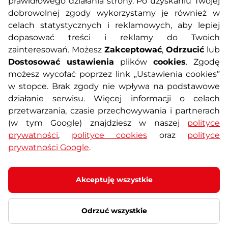
prawidłowego działania strony. Po uzyskaniu Twojej
O nas
Regulamin sklepu
dobrowolnej zgody wykorzystamy je również w
celach statystycznych i reklamowych, aby lepiej
dopasować treści i reklamy do Twoich
Polityka prywatności
Koszty przesyłek
zainteresowań. Możesz
Zakceptować
,
Odrzucić
lub
Dostosować ustawienia
plików
cookies
. Zgodę
Metody płatności
Program lojalnościowy
możesz wycofać poprzez link „Ustawienia cookies”
w stopce. Brak zgody nie wpływa na podstawowe
działanie serwisu. Więcej informacji o celach
Usługi dodatkowe
Reklamacje i serwis
przetwarzania, czasie przechowywania i partnerach
(w tym Google) znajdziesz w naszej
polityce
Formularz kontaktowy
Wyposażenie siłowni
prywatności
,
polityce cookies
oraz
polityce
prywatności Google
.
Zamówienia publiczne
Odstąpienie od umowy
Akceptuję wszystkie
Odrzuć wszystkie