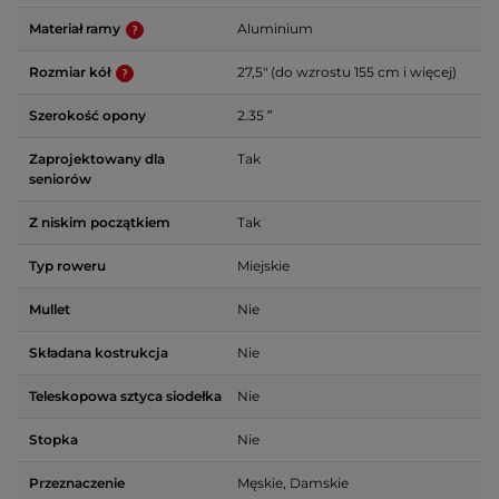
Materiał ramy
Aluminium
Rozmiar kół
27,5" (do wzrostu 155 cm i więcej)
Szerokość opony
2.35 ʺ
Zaprojektowany dla
Tak
seniorów
Z niskim początkiem
Tak
Typ roweru
Miejskie
Mullet
Nie
Składana kostrukcja
Nie
Teleskopowa sztyca siodełka
Nie
Stopka
Nie
Przeznaczenie
Męskie, Damskie