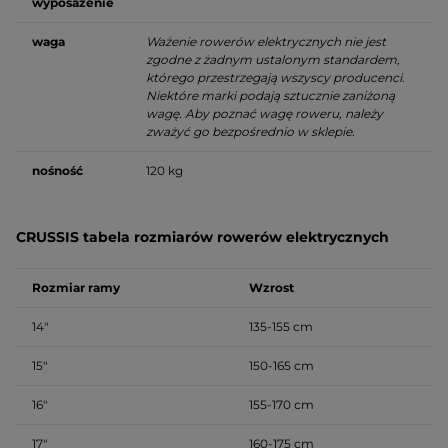
wyposażenie
waga
Ważenie rowerów elektrycznych nie jest
zgodne z żadnym ustalonym standardem,
którego przestrzegają wszyscy producenci.
Niektóre marki podają sztucznie zaniżoną
wagę. Aby poznać wagę roweru, należy
zważyć go bezpośrednio w sklepie.
nośność
120 kg
CRUSSIS tabela rozmiarów rowerów elektrycznych
Rozmiar ramy
Wzrost
14″
135-155 cm
15″
150-165 cm
16″
155-170 cm
17″
160-175 cm