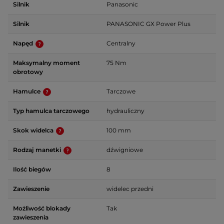
Silnik
Panasonic
Silnik
PANASONIC GX Power Plus
Napęd
Centralny
Maksymalny moment
75 Nm
obrotowy
Hamulce
Tarczowe
Typ hamulca tarczowego
hydrauliczny
Skok widelca
100 mm
Rodzaj manetki
dźwigniowe
Ilość biegów
8
Zawieszenie
widelec przedni
Możliwość blokady
Tak
zawieszenia