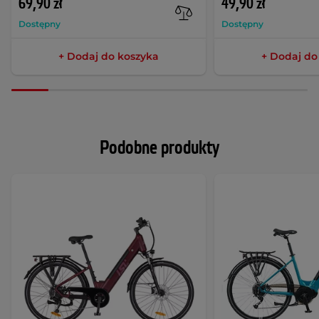
69,90 zł
49,90 zł
Dostępny
Dostępny
+ Dodaj do koszyka
+ Dodaj do
Podobne produkty