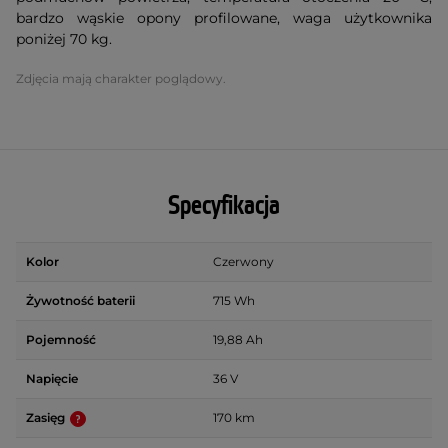
bardzo wąskie opony profilowane, waga użytkownika
poniżej 70 kg.
Zdjęcia mają charakter poglądowy.
Specyfikacja
Kolor
Czerwony
Żywotność baterii
715 Wh
Pojemność
19,88 Ah
Napięcie
36 V
Zasięg
170 km