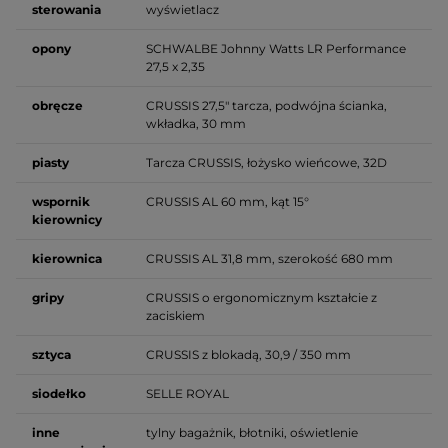
sterowania
wyświetlacz
opony
SCHWALBE Johnny Watts LR Performance
27,5 x 2,35
obręcze
CRUSSIS 27,5" tarcza, podwójna ścianka,
wkładka, 30 mm
piasty
Tarcza CRUSSIS, łożysko wieńcowe, 32D
wspornik
CRUSSIS AL 60 mm, kąt 15°
kierownicy
kierownica
CRUSSIS AL 31,8 mm, szerokość 680 mm
gripy
CRUSSIS o ergonomicznym kształcie z
zaciskiem
sztyca
CRUSSIS z blokadą, 30,9 / 350 mm
siodełko
SELLE ROYAL
inne
tylny bagażnik, błotniki, oświetlenie