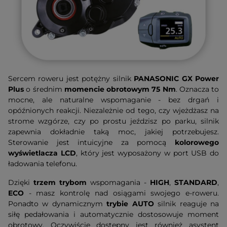
Sercem roweru jest potężny silnik
PANASONIC GX Power
Plus
o średnim
momencie obrotowym 75 Nm
. Oznacza to
mocne, ale naturalne wspomaganie - bez drgań i
opóźnionych reakcji. Niezależnie od tego, czy wjeżdżasz na
strome wzgórze, czy po prostu jeździsz po parku, silnik
zapewnia dokładnie taką moc, jakiej potrzebujesz.
Sterowanie jest intuicyjne za pomocą
kolorowego
wyświetlacza LCD
, który jest wyposażony w port USB do
ładowania telefonu.
Dzięki
trzem trybom
wspomagania -
HIGH
,
STANDARD
,
ECO
- masz kontrolę nad osiągami swojego e-roweru.
Ponadto w dynamicznym
trybie AUTO
silnik reaguje na
siłę pedałowania i automatycznie dostosowuje moment
obrotowy. Oczywiście dostępny jest również asystent