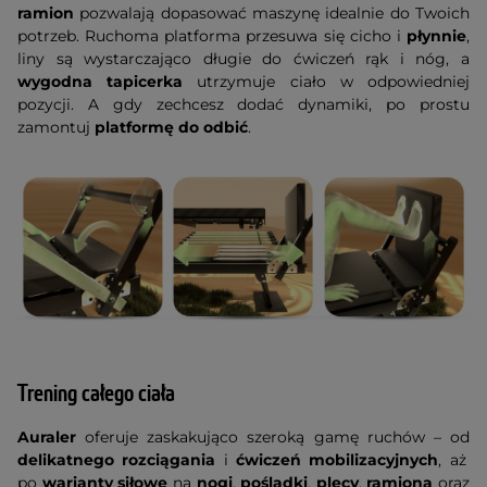
ramion
pozwalają dopasować maszynę idealnie do Twoich
potrzeb. Ruchoma platforma przesuwa się cicho i
płynnie
,
liny są wystarczająco długie do ćwiczeń rąk i nóg, a
wygodna tapicerka
utrzymuje ciało w odpowiedniej
pozycji. A gdy zechcesz dodać dynamiki, po prostu
zamontuj
platformę do odbić
.
Trening całego ciała
Auraler
oferuje zaskakująco szeroką gamę ruchów – od
delikatnego rozciągania
i
ćwiczeń mobilizacyjnych
, aż
po
warianty siłowe
na
nogi
,
pośladki
,
plecy
,
ramiona
oraz