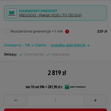
DARMOWY PREZENT
MEGOGO - Pakiet VOD i TV (30 Dni)
Rozszerzona gwarancja + 1 rok
229 zł
Dostępny - 7.8. u Ciebie
-
wysyłka dziś 9:04:14
Sklepy:
Ciemiętniki
Warszawa
2 819 zł
lub 10 rat 0% × 281,90 zł z