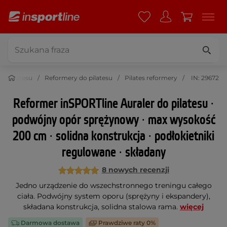
 do pilatesu
Reformery do pilatesu
Pilates reformery
IN: 29672
Reformer inSPORTline Auraler do pilatesu ∙
podwójny opór sprężynowy ∙ max wysokość
200 cm ∙ solidna konstrukcja ∙ podłokietniki
regulowane ∙ składany
8 nowych recenzji
Jedno urządzenie do wszechstronnego treningu całego
ciała. Podwójny system oporu (sprężyny i ekspandery),
składana konstrukcja, solidna stalowa rama.
więcej
Darmowa dostawa
Prawdziwe raty 0%