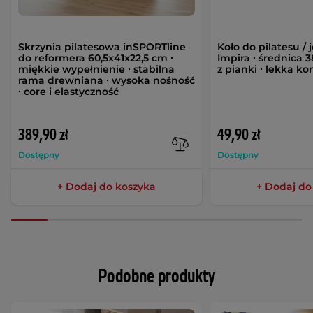
Skrzynia pilatesowa inSPORTline
Koło do pilatesu /
do reformera 60,5x41x22,5 cm ∙
Impira ∙ średnica 
miękkie wypełnienie ∙ stabilna
z pianki ∙ lekka ko
rama drewniana ∙ wysoka nośność
∙ core i elastyczność
389,90 zł
49,90 zł
Dostępny
Dostępny
+ Dodaj do koszyka
+ Dodaj do
Podobne produkty