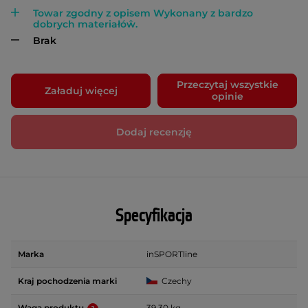
Towar zgodny z opisem Wykonany z bardzo
dobrych materiałóŵ.
Brak
Przeczytaj wszystkie
Załaduj więcej
opinie
Dodaj recenzję
Specyfikacja
Marka
inSPORTline
Kraj pochodzenia marki
Czechy
Waga produktu
39.30 kg