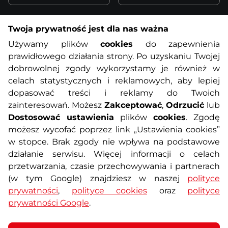
Twoja prywatność jest dla nas ważna
Informacje o zakupach
Używamy plików
cookies
do zapewnienia
prawidłowego działania strony. Po uzyskaniu Twojej
O nas
Regulamin sklepu
dobrowolnej zgody wykorzystamy je również w
celach statystycznych i reklamowych, aby lepiej
dopasować treści i reklamy do Twoich
Polityka prywatności
Koszty przesyłek
zainteresowań. Możesz
Zakceptować
,
Odrzucić
lub
Dostosować ustawienia
plików
cookies
. Zgodę
Metody płatności
Program lojalnościowy
możesz wycofać poprzez link „Ustawienia cookies”
w stopce. Brak zgody nie wpływa na podstawowe
działanie serwisu. Więcej informacji o celach
Usługi dodatkowe
Reklamacje i serwis
przetwarzania, czasie przechowywania i partnerach
(w tym Google) znajdziesz w naszej
polityce
Formularz kontaktowy
Wyposażenie siłowni
prywatności
,
polityce cookies
oraz
polityce
prywatności Google
.
Zamówienia publiczne
Odstąpienie od umowy