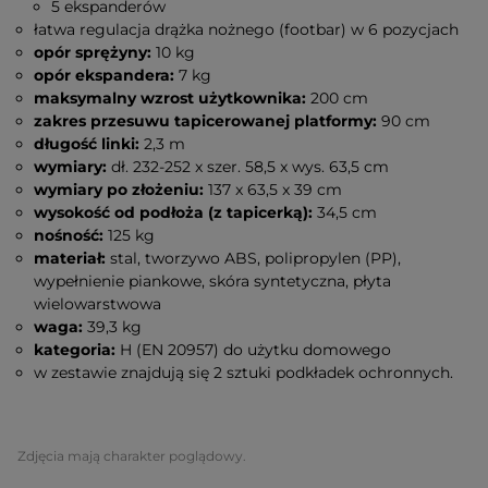
5 ekspanderów
łatwa regulacja drążka nożnego (footbar) w 6 pozycjach
opór sprężyny:
10 kg
opór ekspandera:
7 kg
maksymalny wzrost użytkownika:
200 cm
zakres przesuwu tapicerowanej platformy:
90 cm
długość linki:
2,3 m
wymiary:
dł. 232-252 x szer. 58,5 x wys. 63,5 cm
wymiary po złożeniu:
137 x 63,5 x 39 cm
wysokość od podłoża (z tapicerką):
34,5 cm
nośność:
125 kg
materiał:
stal, tworzywo ABS, polipropylen (PP),
wypełnienie piankowe, skóra syntetyczna, płyta
wielowarstwowa
waga:
39,3 kg
kategoria:
H (EN 20957) do użytku domowego
w zestawie znajdują się 2 sztuki podkładek ochronnych.
Zdjęcia mają charakter poglądowy.