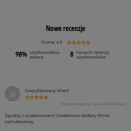
Nowe recenzje
Ocena: 4.9
użytkowników
nowych recenzji
98%
8
poleca
użytkowników
Zweryfikowany Klient
ZK
Produkt kupiony na e-inSPORTline.pl
Zgodny z oczekiwaniami Dodatkowo dodany filmik
instruktażowy.