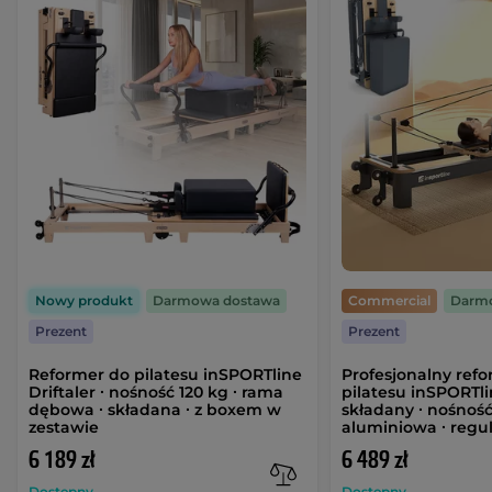
Nowy produkt
Darmowa dostawa
Commercial
Darm
Prezent
Prezent
Reformer do pilatesu inSPORTline
Profesjonalny ref
Driftaler ∙ nośność 120 kg ∙ rama
pilatesu inSPORTli
dębowa ∙ składana ∙ z boxem w
składany ∙ nośność
zestawie
aluminiowa ∙ regu
6 189 zł
6 489 zł
Dostępny
Dostępny