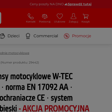
Ceny poszły NA DNO 🌊
Sprawdź tutaj
Kontakt
Porównaj
Ulubione
Zaloguj
Koszyk
Dzieci
Commercial
Promocje
odnie motocyklowe
i (Numer produktu: 29442)
nsy motocyklowe W-TEC
y ∙ norma EN 17092 AA ∙
chraniacze CE ∙ system
ebieski
- AKCJA PROMOCYJNA