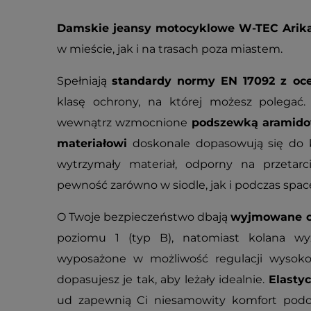
Damskie jeansy motocyklowe W-TEC Arik
w mieście, jak i na trasach poza miastem.
Spełniają
standardy normy EN 17092 z oc
klasę ochrony, na której możesz polegać
wewnątrz wzmocnione
podszewką aramid
materiałowi
doskonale dopasowują się do 
wytrzymały materiał, odporny na przetarc
pewność zarówno w siodle, jak i podczas spac
O Twoje bezpieczeństwo dbają
wyjmowane o
poziomu 1 (typ B), natomiast kolana w
wyposażone w możliwość regulacji wysoko
dopasujesz je tak, aby leżały idealnie.
Elastyc
ud zapewnią Ci niesamowity komfort podcz