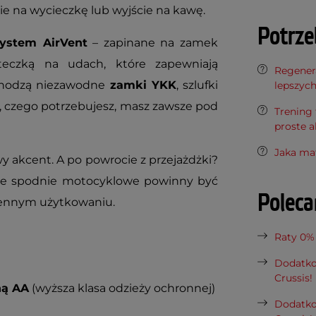
e na wycieczkę lub wyjście na kawę.
Potrze
ystem AirVent
– zapinane na zamek
teczką na udach, które zapewniają
Regenera
ochodzą niezawodne
zamki YKK
, szlufki
lepszyc
o, czego potrzebujesz, masz zawsze pod
Trening 
proste a
Jaka ma
wy akcent. A po powrocie z przejażdżki?
bre spodnie motocyklowe powinny być
Polec
ziennym użytkowaniu.
Raty 0%
Dodatko
Crussis!
ną AA
(wyższa klasa odzieży ochronnej)
Dodatko