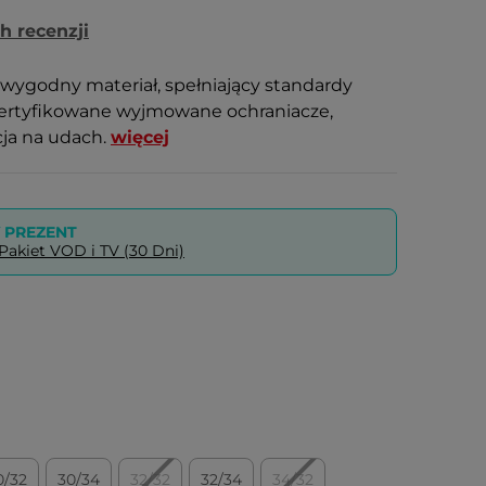
h recenzji
 wygodny materiał, spełniający standardy
certyfikowane wyjmowane ochraniacze,
ja na udach.
więcej
PREZENT
akiet VOD i TV (30 Dni)
0/32
30/34
32/32
32/34
34/32