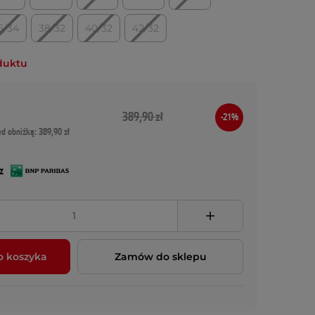
6/34
38/32
40/32
42/32
duktu
389,90 zł
-21%
ed obniżką: 389,90 zł
z
o koszyka
Zamów do sklepu