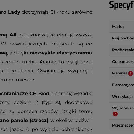
Specyf
aro Lady
dotrzymają Ci kroku zarówno
Marka
eną AA
, co oznacza, że oferują wyższą
Kraj pochod
. W newralgicznych miejscach są od
Podłączenie
ową
, a dzięki
niezwykle elastycznemu
każdego ruchu. Aramid to wyjątkowo
Ochraniacz
ia i rozdarcia. Gwarantują wygodę i
Materiał
eru po mieście.
Elementy o
chraniacze CE
. Biodra chronią wkładki
Wentylacja
yższy poziom 2 (typ A), dodatkowo
Wyjmowane
ści za pomocą rzepów. Dzięki temu
zne panele (strecz)
w okolicy lędźwi i
Przeznaczen
as jazdy. A po wyjęciu ochraniaczy?