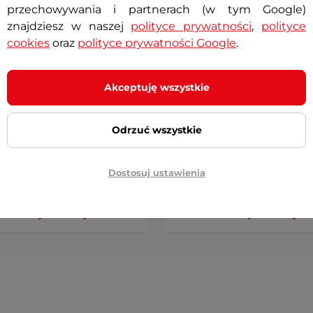
przechowywania i partnerach (w tym Google)
znajdziesz w naszej
polityce prywatności
,
polityce
cookies
oraz
polityce prywatności Google
.
a skórzana kurtka
Spodenki rowerowe bokser
klowa W-TEC Black Heart
wkładkami żelowymi
ra
inSPORTline Sangelo
Akceptuję wszystkie
Odrzuć wszystkie
 zł
89,90 zł
Dostosuj ustawienia
ny
Dostępny
+ Dodaj do koszyka
+ Dodaj do koszyka