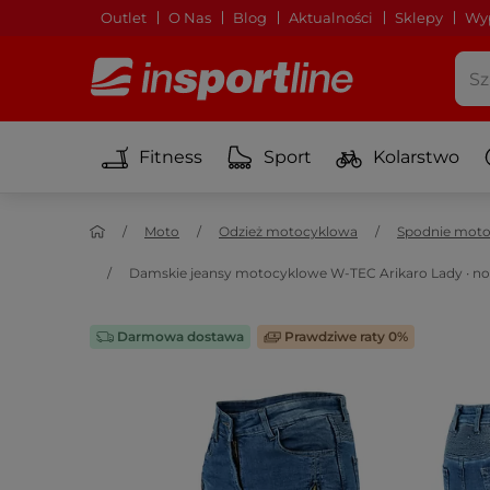
Outlet
O Nas
Blog
Aktualności
Sklepy
Wyp
Fitness
Sport
Kolarstwo
Moto
Odzież motocyklowa
Spodnie mot
Damskie jeansy motocyklowe W-TEC Arikaro Lady ∙ nor
Darmowa dostawa
Prawdziwe raty 0%