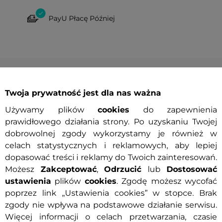
PayU Płacę Później
Twoja prywatność jest dla nas ważna
Używamy plików
cookies
do zapewnienia
prawidłowego działania strony. Po uzyskaniu Twojej
wa dostawa
Prezent
Bestseller
Prezent
dobrowolnej zgody wykorzystamy je również w
wa wymiana rozmiaru
Darmowa wymiana rozmiaru
celach statystycznych i reklamowych, aby lepiej
dopasować treści i reklamy do Twoich zainteresowań.
Możesz
Zakceptować
,
Odrzucić
lub
Dostosować
ustawienia
plików
cookies
. Zgodę możesz wycofać
poprzez link „Ustawienia cookies” w stopce. Brak
zgody nie wpływa na podstawowe działanie serwisu.
Więcej informacji o celach przetwarzania, czasie