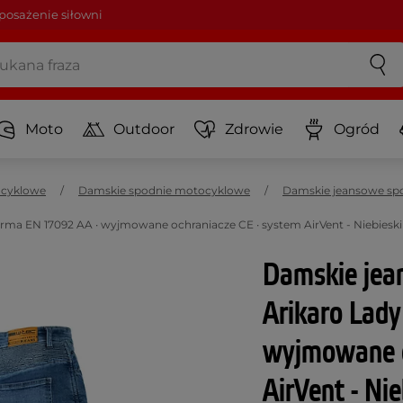
osażenie siłowni
Moto
Outdoor
Zdrowie
Ogród
ocyklowe
Damskie spodnie motocyklowe
Damskie jeansowe sp
ma EN 17092 AA ∙ wyjmowane ochraniacze CE ∙ system AirVent - Niebiesk
Damskie jea
Arikaro Lad
wyjmowane o
AirVent - Ni