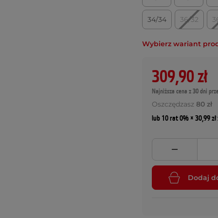
34/34
36/32
3
Wybierz wariant pro
309,90 zł
Najniższa cena z 30 dni prz
Oszczędzasz
80 zł
lub 10 rat 0% × 30,99 zł 
Dodaj d