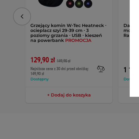
Poprzedni
Grzejący komin W-Tec Heatneck ∙
Damsk
ocieplacz szyi 29-39 cm ∙ 3
motocy
poziomy grzania ∙ USB ∙ kieszeń
Raptu
na powerbank
PROMOCJA
129,90 zł
149,90 zł
1 169
Najniższa cena z 30 dni przed obniżką:
149,90 zł
Dostępny
Dostęp
+ Dodaj do koszyka