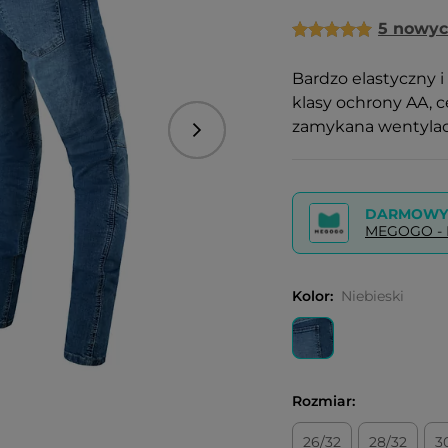
5 nowyc
Bardzo elastyczny i
klasy ochrony AA, 
zamykana wentylac
Następny
DARMOWY 
MEGOGO - P
Kolor:
Niebieski
Rozmiar:
26/32
28/32
3