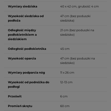
Wymiary siedziska
40 x 42 cm, grubość 4 cm
Wysokość siedziska od
47 cm (bez poduszki
podłoża
siedziska)
Odległość między
21 cm (bez poduszki na
podłokietnikiem a
siedzisko)
siedziskiem
Odległość podłokietnika
45 cm
Wysokość oparcia
47 cm (bez poduszki na
siedzisko)
Wymiary podparcia nóg
11 x 26 cm
Wysokość od podnóżka do
12-13 cm
podłogi
Prześwit
6 cm
Promień skrętu
60 cm