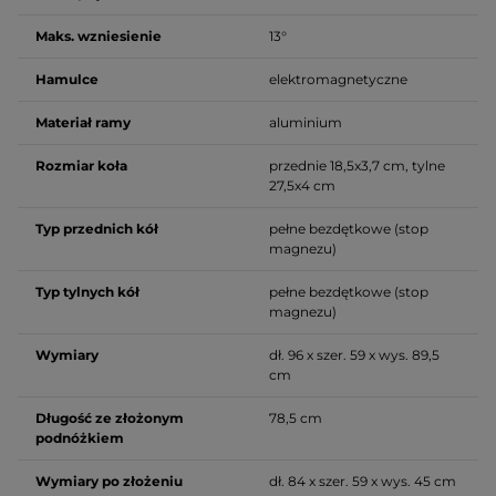
Maks. wzniesienie
13°
Hamulce
elektromagnetyczne
Materiał ramy
aluminium
Rozmiar koła
przednie 18,5x3,7 cm, tylne
27,5x4 cm
Typ przednich kół
pełne bezdętkowe (stop
magnezu)
Typ tylnych kół
pełne bezdętkowe (stop
magnezu)
Wymiary
dł. 96 x szer. 59 x wys. 89,5
cm
Długość ze złożonym
78,5 cm
podnóżkiem
Wymiary po złożeniu
dł. 84 x szer. 59 x wys. 45 cm