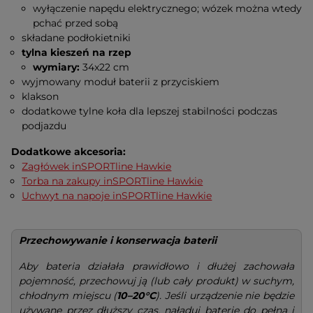
wyłączenie napędu elektrycznego; wózek można wtedy
pchać przed sobą
składane podłokietniki
tylna kieszeń na rzep
wymiary:
34x22 cm
wyjmowany moduł baterii z przyciskiem
klakson
dodatkowe tylne koła dla lepszej stabilności podczas
podjazdu
Dodatkowe akcesoria:
Zagłówek inSPORTline Hawkie
Torba na zakupy inSPORTline Hawkie
Uchwyt na napoje inSPORTline Hawkie
Przechowywanie i konserwacja baterii
Aby bateria działała prawidłowo i dłużej zachowała
pojemność, przechowuj ją (lub cały produkt) w suchym,
chłodnym miejscu (
10–20°C
). Jeśli urządzenie nie będzie
używane przez dłuższy czas, naładuj baterię do pełna i