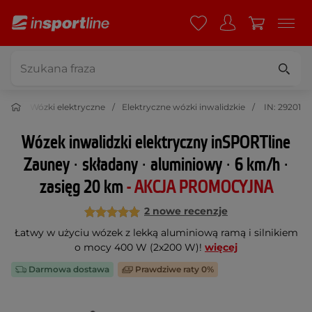
wie
Wózki elektryczne
Elektryczne wózki inwalidzkie
IN: 29201
Wózek inwalidzki elektryczny inSPORTline
Zauney ∙ składany ∙ aluminiowy ∙ 6 km/h ∙
zasięg 20 km
- AKCJA PROMOCYJNA
2 nowe recenzje
Łatwy w użyciu wózek z lekką aluminiową ramą i silnikiem
o mocy 400 W (2x200 W)!
więcej
Darmowa dostawa
Prawdziwe raty 0%