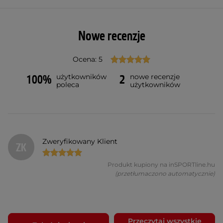
Nowe recenzje
Ocena: 5
użytkowników
nowe recenzje
100%
2
poleca
użytkowników
Zweryfikowany Klient
ZK
Produkt kupiony na inSPORTline.hu
(przetłumaczono automatycznie)
Przeczytaj wszystkie