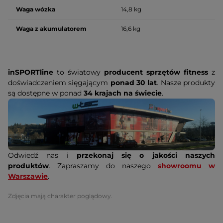
Waga wózka
14,8 kg
Waga z akumulatorem
16,6 kg
inSPORTline
to światowy
producent sprzętów fitness
z
doświadczeniem sięgającym
ponad 30 lat
. Nasze produkty
są dostępne w ponad
34 krajach na świecie
.
Odwiedź nas i
przekonaj się o jakości naszych
produktów
. Zapraszamy do naszego
showroomu w
Warszawie
.
Zdjęcia mają charakter poglądowy.