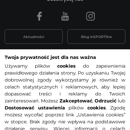
Facebook
Youtube
Instagram
Aktualności
Blog inSPORTline
Twoja prywatność jest dla nas ważna
Informacje o zakupach
Używamy plików
cookies
do zapewnienia
prawidłowego działania strony. Po uzyskaniu Twojej
O nas
Regulamin sklepu
dobrowolnej zgody wykorzystamy je również w
celach statystycznych i reklamowych, aby lepiej
dopasować treści i reklamy do Twoich
Polityka prywatności
Koszty przesyłek
zainteresowań. Możesz
Zakceptować
,
Odrzucić
lub
Dostosować ustawienia
plików
cookies
. Zgodę
Metody płatności
Program lojalnościowy
możesz wycofać poprzez link „Ustawienia cookies”
w stopce. Brak zgody nie wpływa na podstawowe
działanie serwisu. Więcej informacji o celach