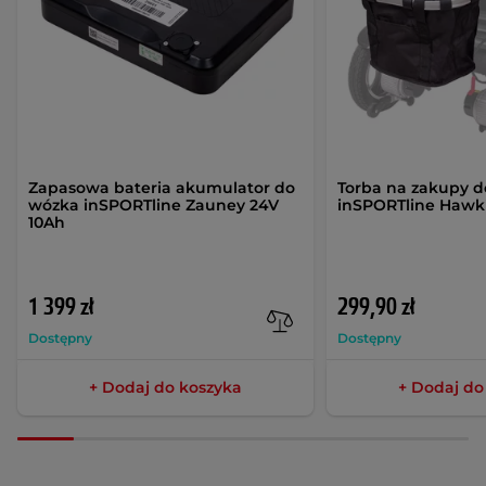
Zapasowa bateria akumulator do
Torba na zakupy 
wózka inSPORTline Zauney 24V
inSPORTline Hawk
10Ah
1 399 zł
299,90 zł
Dostępny
Dostępny
+ Dodaj do koszyka
+ Dodaj do