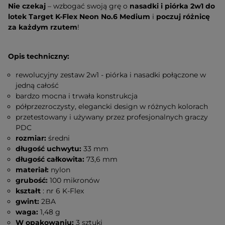
Nie czekaj
– wzbogać swoją grę o
nasadki i piórka 2w1 do
lotek Target K-Flex Neon No.6 Medium
i
poczuj różnicę
za każdym rzutem
!
Opis techniczny:
rewolucyjny zestaw 2w1 - piórka i nasadki połączone w
jedną całość
bardzo mocna i trwała konstrukcja
półprzezroczysty, elegancki design w różnych kolorach
przetestowany i używany przez profesjonalnych graczy
PDC
rozmiar:
średni
długość uchwytu:
33 mm
długość całkowita:
73,6 mm
materiał:
nylon
grubość:
100 mikronów
kształt
: nr 6 K-Flex
gwint:
2BA
waga:
1,48 g
W opakowaniu:
3 sztuki