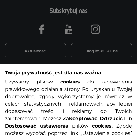
Subskrybuj nas
Facebook
Youtube
Instagram
Aktualności
Blog inSPORTline
Twoja prywatność jest dla nas ważna
Informacje o zakupach
Używamy plików
cookies
do zapewnienia
prawidłowego działania strony. Po uzyskaniu Twojej
O nas
Regulamin sklepu
dobrowolnej zgody wykorzystamy je również w
celach statystycznych i reklamowych, aby lepiej
dopasować treści i reklamy do Twoich
Polityka prywatności
Koszty przesyłek
zainteresowań. Możesz
Zakceptować
,
Odrzucić
lub
Dostosować ustawienia
plików
cookies
. Zgodę
Metody płatności
Program lojalnościowy
możesz wycofać poprzez link „Ustawienia cookies”