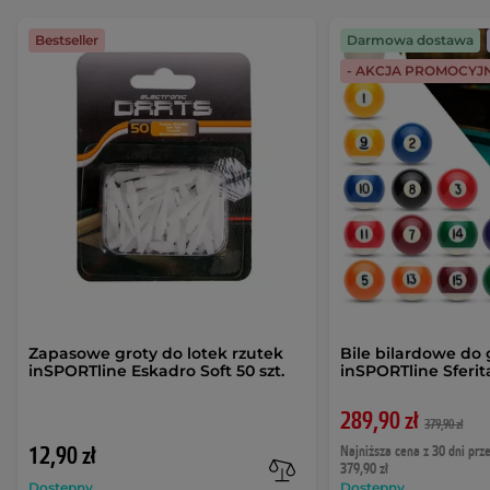
Bestseller
Darmowa dostawa
- AKCJA PROMOCYJ
Zapasowe groty do lotek rzutek
Bile bilardowe do 
inSPORTline Eskadro Soft 50 szt.
inSPORTline Sferi
289,90 zł
379,90 zł
12,90 zł
Najniższa cena z 30 dni prz
379,90 zł
Dostępny
Dostępny