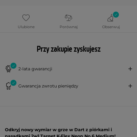
Ulubione
Porównaj
Obserwuj
Przy zakupie zyskujesz
2-lata gwarancji
Gwarancja zwrotu pieniędzy
Odkryj nowy wymiar w grze w Dart z piórkami i
nasadkami 2w1 Target K-Flex Neon No.6 Medium!