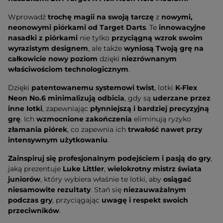
Wprowadź
trochę magii na swoją tarczę
z
nowymi,
neonowymi piórkami od Target Darts
. Te
innowacyjne
nasadki z piórkami
nie tylko
przyciągną wzrok swoim
wyrazistym designem
, ale także
wyniosą Twoją grę na
całkowicie nowy poziom
dzięki
niezrównanym
właściwościom technologicznym
.
Dzięki
patentowanemu systemowi twist
, lotki
K-Flex
Neon No.6 minimalizują odbicia
, gdy są
uderzane przez
inne lotki
, zapewniając
płynniejszą i bardziej precyzyjną
grę
. Ich
wzmocnione zakończenia
eliminują ryzyko
złamania piórek
, co zapewnia ich
trwałość nawet przy
intensywnym użytkowaniu
.
Zainspiruj się profesjonalnym podejściem i pasją do gry
,
jaką prezentuje
Luke Littler
,
wielokrotny mistrz świata
juniorów
, który wybiera właśnie te lotki, aby
osiągać
niesamowite rezultaty
. Stań się
niezauważalnym
podczas gry
, przyciągając
uwagę i respekt swoich
przeciwników
.