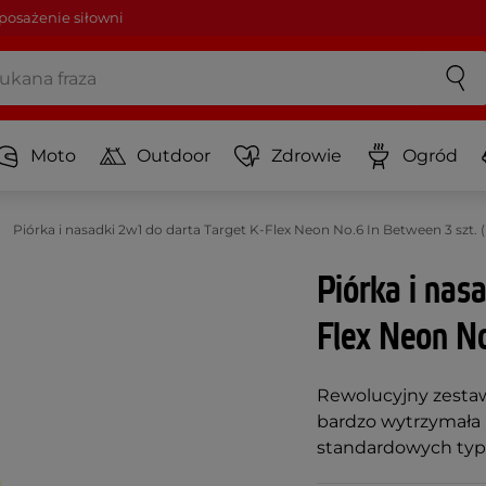
osażenie siłowni
Moto
Outdoor
Zdrowie
Ogród
Piórka i nasadki 2w1 do darta Target K-Flex Neon No.6 In Between 3 sz
Piórka i nas
Flex Neon No
Rewolucyjny zestaw
bardzo wytrzymała 
standardowych typ