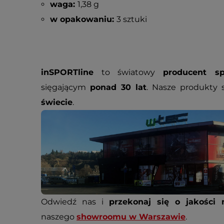
waga:
1,38 g
w opakowaniu:
3 sztuki
inSPORTline
to światowy
producent sp
sięgającym
ponad 30 lat
. Nasze produkty
świecie
.
Odwiedź nas i
przekonaj się o jakości 
naszego
showroomu w Warszawie
.