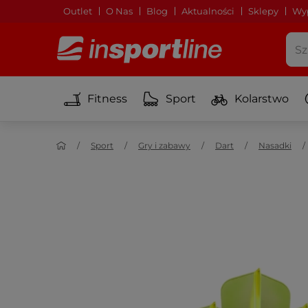
Outlet
O Nas
Blog
Aktualności
Sklepy
Wyp
Fitness
Sport
Kolarstwo
Sport
Gry i zabawy
Dart
Nasadki