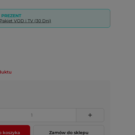
PREZENT
akiet VOD i TV (30 Dni)
duktu
o koszyka
Zamów do sklepu