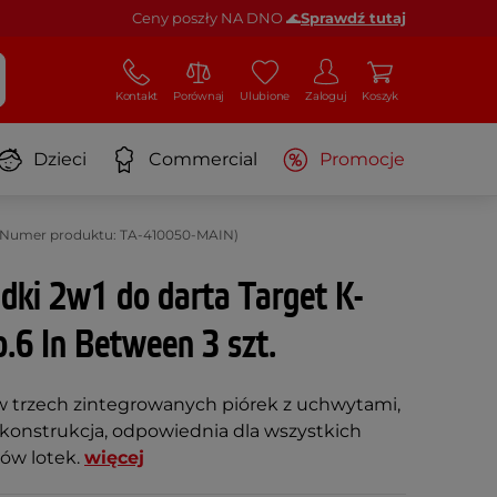
Ceny poszły NA DNO 🌊
Sprawdź tutaj
Kontakt
Porównaj
Ulubione
Zaloguj
Koszyk
Dzieci
Commercial
Promocje
t. (Numer produktu: TA-410050-MAIN)
adki 2w1 do darta Target K-
.6 In Between 3 szt.
 trzech zintegrowanych piórek z uchwytami,
konstrukcja, odpowiednia dla wszystkich
ów lotek.
więcej