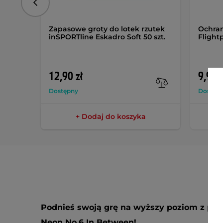
Poprzedni
Zapasowe groty do lotek rzutek
Ochrani
inSPORTline Eskadro Soft 50 szt.
Flight
12,90 zł
9,90 z
Dostępny
Dostęp
+ Dodaj do koszyka
Podnieś swoją grę na wyższy poziom z pió
Neon No.6 In Between!