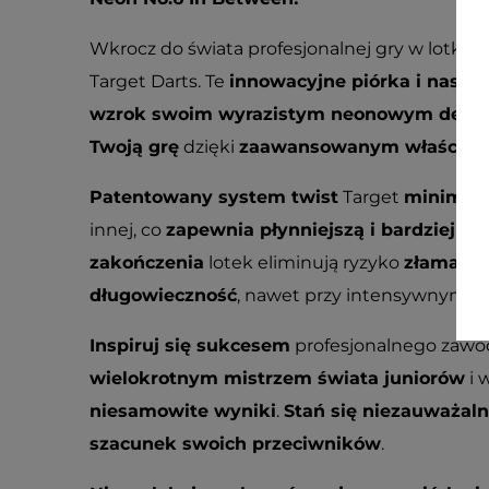
Wkrocz do świata profesjonalnej gry w lotki
Target Darts. Te
innowacyjne piórka i nasad
wzrok swoim wyrazistym neonowym desi
Twoją grę
dzięki
zaawansowanym właściwo
Patentowany system twist
Target
minimaliz
innej, co
zapewnia płynniejszą i bardziej p
zakończenia
lotek eliminują ryzyko
złamania
długowieczność
, nawet przy intensywnym u
Inspiruj się sukcesem
profesjonalnego zaw
wielokrotnym mistrzem świata juniorów
i 
niesamowite wyniki
.
Stań się niezauważal
szacunek swoich przeciwników
.