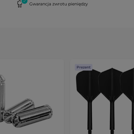
Gwarancja zwrotu pieniędzy
Prezent