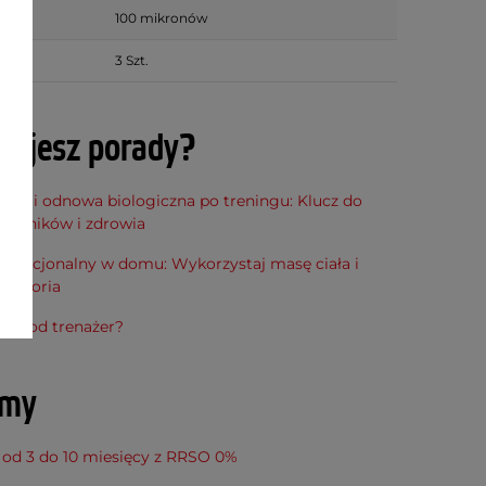
100 mikronów
dr
3 Szt.
bujesz porady?
cja i odnowa biologiczna po treningu: Klucz do
h wyników i zdrowia
funkcjonalny w domu: Wykorzystaj masę ciała i
kcesoria
ta pod trenażer?
amy
 od 3 do 10 miesięcy z RRSO 0%