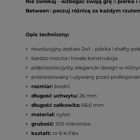
Nie zwlekaj
–
wzbogać swoją grę
o
piórka i
Between
i
poczuj różnicę za każdym rzute
Opis techniczny:
rewolucyjny zestaw 2w1 - piórka i shafty po
bardzo mocna i trwała konstrukcja
półprzezroczysty, elegancki design w różny
przetestowany i używany przez profesjona
rozmiar:
średni
długość uchwytu:
26 mm
długość całkowita:
66,6 mm
materiał:
nylon
grubość:
100 mikronów
kształt:
nr 6 K-Flex