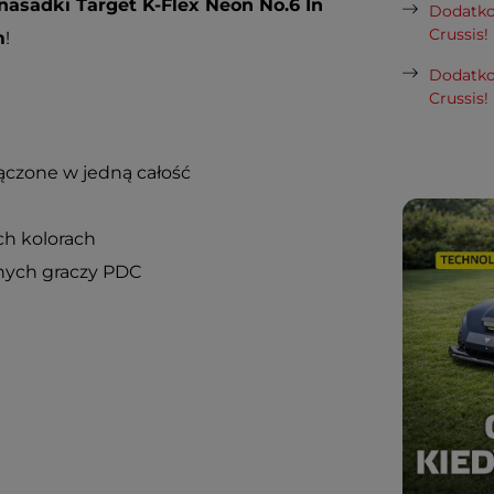
 nasadki Target K-Flex Neon No.6 In
Dodatko
Crussis!
m
!
Dodatko
Crussis!
łączone w jedną całość
ch kolorach
lnych graczy PDC