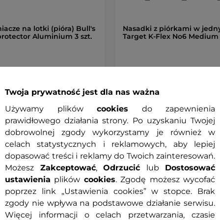
acze na lotki (pióra) Bull's
Nasadki z piórkami w jed
protector Aluminium 3 szt.
Target K-Flex No6 Medium 3
ł
59,90 zł
ny
Dostępny
Twoja prywatność jest dla nas ważna
Używamy plików
cookies
do zapewnienia
+ Dodaj do koszyka
+ Dodaj do koszyka
prawidłowego działania strony. Po uzyskaniu Twojej
dobrowolnej zgody wykorzystamy je również w
celach statystycznych i reklamowych, aby lepiej
dopasować treści i reklamy do Twoich zainteresowań.
Możesz
Zakceptować
,
Odrzucić
lub
Dostosować
ustawienia
plików
cookies
. Zgodę możesz wycofać
Specyf
poprzez link „Ustawienia cookies” w stopce. Brak
zgody nie wpływa na podstawowe działanie serwisu.
rkami i nasadkami 2w1 Target K-Flex
Więcej informacji o celach przetwarzania, czasie