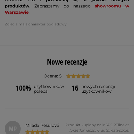
produktów
. Zapraszamy do naszego
showroomu w
Warszawie
.
Zdjęcia mają charakter poglądowy.
Nowe recenzje
Ocena: 5
użytkowników
nowych recenzji
100%
16
poleca
użytkowników
Milada Pešulová
Produkt kupiony na inSPORTline.cz
MP
(przetłumaczono automatycznie)