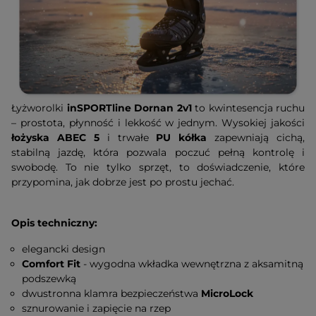
Łyżworolki
inSPORTline Dornan 2v1
to kwintesencja ruchu
– prostota, płynność i lekkość w jednym. Wysokiej jakości
łożyska ABEC 5
i trwałe
PU kółka
zapewniają cichą,
stabilną jazdę, która pozwala poczuć pełną kontrolę i
swobodę. To nie tylko sprzęt, to doświadczenie, które
przypomina, jak dobrze jest po prostu jechać.
Opis techniczny:
elegancki design
Comfort Fit
- wygodna wkładka wewnętrzna z aksamitną
podszewką
dwustronna klamra bezpieczeństwa
MicroLock
sznurowanie i zapięcie na rzep