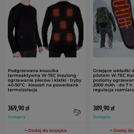
Podgrzewana koszulka
Grzejące wkładki 
termoaktywna W-TEC Insulong ∙
pilotem W-TEC Kar
ogrzewanie pleców i klatki ∙ tryby
poziomy ogrzewan
40-50°C ∙ kieszeń na powerbank ∙
2000 mAh ∙ do 7 h 
termoizolacja
regulacja rozmiar
369,90 zł
389,90 zł
Dostępny
Dostępny
+ Dodaj do koszyka
+ Dodaj do