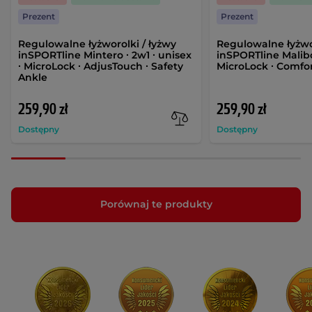
Prezent
Prezent
Regu­lo­walne łyżworolki / łyżwy
Regu­lo­walne łyżwo
inSPORTline Mintero ∙ 2w1 ∙ unisex
inSPORTline Malibo 
∙ MicroLock ∙ AdjusTouch ∙ Safety
MicroLock ∙ Comfor
Ankle
259,90 zł
259,90 zł
Dostępny
Dostępny
Porównaj te produkty