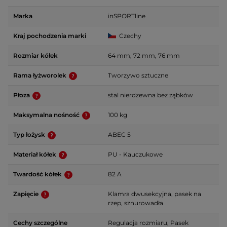
Marka
inSPORTline
Kraj pochodzenia marki
Czechy
Rozmiar kółek
64 mm, 72 mm, 76 mm
Rama łyżworolek
Tworzywo sztuczne
Płoza
stal nierdzewna bez ząbków
Maksymalna nośność
100 kg
Typ łożysk
ABEC 5
Materiał kółek
PU - Kauczukowe
Twardość kółek
82 A
Zapięcie
Klamra dwusekcyjna, pasek na
rzep, sznurowadła
Cechy szczególne
Regulacja rozmiaru, Pasek