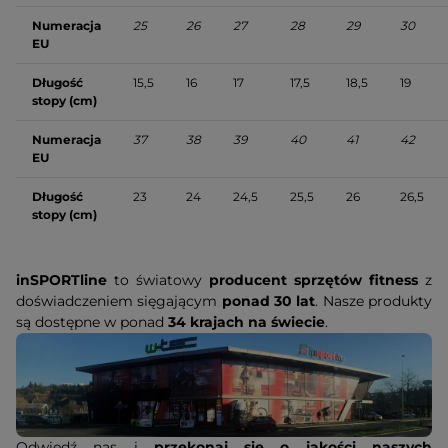
Numeracja
25
26
27
28
29
30
EU
Długość
15,5
16
17
17,5
18,5
19
stopy (cm)
Numeracja
37
38
39
40
41
42
EU
Długość
23
24
24,5
25,5
26
26,5
stopy (cm
)
inSPORTline
to światowy
producent sprzętów fitness
z
doświadczeniem sięgającym
ponad 30 lat
. Nasze produkty
są dostępne w ponad
34 krajach na świecie
.
Odwiedź nas i
przekonaj się o jakości naszych