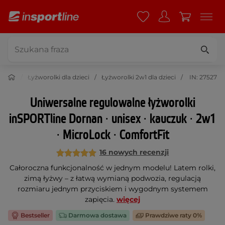
rolki
Łyżworolki dla dzieci
Łyżworolki 2w1 dla dzieci
IN: 27527
Uniwersalne regu­lo­walne łyżworolki
inSPORTline Dornan ∙ unisex ∙ kauczuk ∙ 2w1
∙ MicroLock ∙ ComfortFit
16 nowych recenzji
Całoroczna funkcjonalność w jednym modelu! Latem rolki,
zimą łyżwy – z łatwą wymianą podwozia, regulacją
rozmiaru jednym przyciskiem i wygodnym systemem
zapięcia.
więcej
Bestseller
Darmowa dostawa
Prawdziwe raty 0%