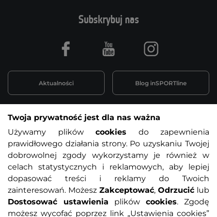
Subskrybuj nas
Facebook
Youtube
Instagram
Aktualności
Blog inSPORTline
Twoja prywatność jest dla nas ważna
Informacje o zakupach
Używamy plików
cookies
do zapewnienia
prawidłowego działania strony. Po uzyskaniu Twojej
O nas
Regulamin sklepu
dobrowolnej zgody wykorzystamy je również w
celach statystycznych i reklamowych, aby lepiej
dopasować treści i reklamy do Twoich
Polityka prywatności
Koszty przesyłek
zainteresowań. Możesz
Zakceptować
,
Odrzucić
lub
Dostosować ustawienia
plików
cookies
. Zgodę
Metody płatności
Program lojalnościowy
możesz wycofać poprzez link „Ustawienia cookies”