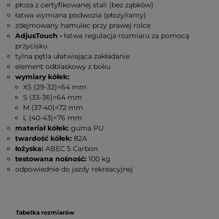
płoza z certyfikowanej stali (bez ząbków)
łatwa wymiana podwozia (płozy/ramy)
zdejmowany hamulec przy prawej rolce
AdjusTouch -
łatwa regulacja rozmiaru za pomocą
przycisku
tylna pętla ułatwiająca zakładanie
element odblaskowy z boku
wymiary kółek:
XS (29-32)=64 mm
S (33-36)=64 mm
M (37-40)=72 mm
L (40-43)=76 mm
materiał kółek:
guma PU
twardość kółek:
82A
łożyska:
ABEC 5 Carbon
testowana nośność:
100 kg
odpowiednie do jazdy rekreacyjnej
Tabelka rozmiarów