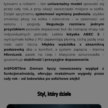
łyżwami a rolkami – ten
uniwersalny model
sprawdzi się
przez cały rok, a przy okazji zaoszczędzi miejsce w szafie.
Dzięki sprytnemu
systemowi wymiany podwozia
, szybko
zmienisz płozy na kółka i odwrotnie – w zależności od
sezonu i pogody.
Regulacja rozmiaru jednym
przyciskiem
pozwala dopasować but do rosnącej stopy lub
indywidualnych potrzeb. Lekkie
łożyska ABEC 5
i
wytrzymałe kółka z PU zapewniają płynną, cichą jazdę oraz
niski opór tarcia.
Miękka wyściółka z aksamitną
podszewką
dba o komfort, a system zapięcia – klamra
MicroLock
, pasek na rzep i klasyczne sznurowadła –
gwarantuje
stabilność i precyzyjne dopasowanie
.
inSPORTline Dornan łączy nowoczesny wygląd z
funkcjonalnością, oferując maksimum wygody przez
cały rok – od lodowiska po asfaltowe alejki!
Styl, który działa