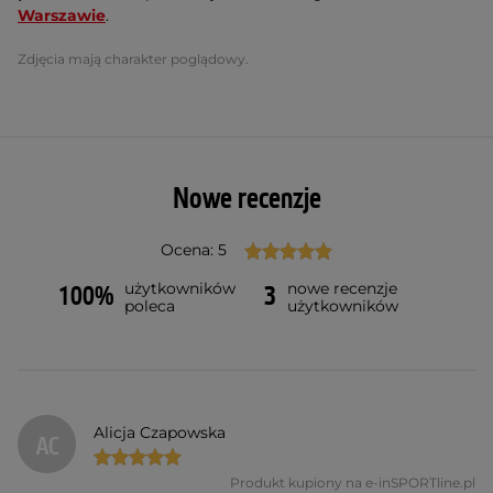
Warszawie
.
Zdjęcia mają charakter poglądowy.
Nowe recenzje
Ocena: 5
użytkowników
nowe recenzje
100%
3
poleca
użytkowników
Alicja Czapowska
AC
Produkt kupiony na e-inSPORTline.pl