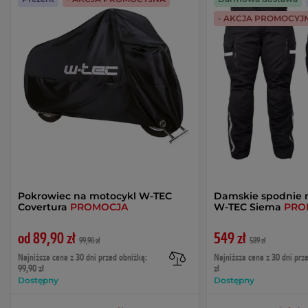
- AKCJA PROMOCYJ
Pokrowiec na motocykl W-TEC
Damskie spodnie
Covertura
PROMOCJA
W-TEC Siema
PRO
od 89,90 zł
549 zł
99,90 zł
589 zł
Najniższa cena z 30 dni przed obniżką:
Najniższa cena z 30 dni prz
99,90 zł
zł
Dostępny
Dostępny