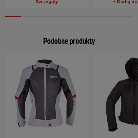
Szczegóły
+ Dodaj do
Podobne produkty