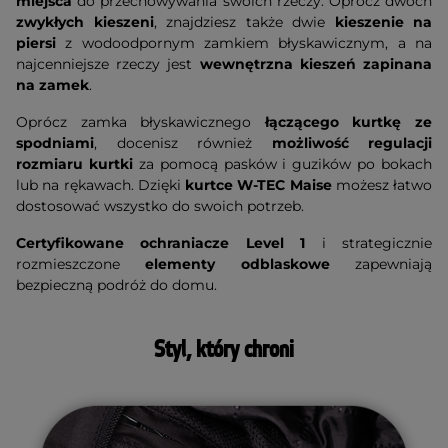
miejsca
do przechowywania swoich rzeczy. Oprócz dwóch
zwykłych kieszeni
, znajdziesz także dwie
kieszenie na
piersi
z wodoodpornym zamkiem błyskawicznym, a na
najcenniejsze rzeczy jest
wewnętrzna kieszeń zapinana
na zamek
.
Oprócz zamka błyskawicznego
łączącego kurtkę ze
spodniami
, docenisz również
możliwość regulacji
rozmiaru kurtki
za pomocą pasków i guzików po bokach
lub na rękawach. Dzięki
kurtce W-TEC Maise
możesz łatwo
dostosować wszystko do swoich potrzeb.
Certyfikowane ochraniacze Level 1
i strategicznie
rozmieszczone
elementy odblaskowe
zapewniają
bezpieczną podróż do domu.
Styl, który chroni