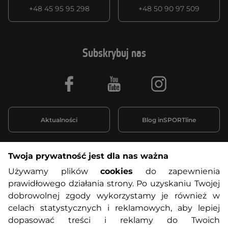
+48 45 95 95 298
+48 50 90 97 509
Subskrybuj nas
Facebook
Youtube
Instagram
Aktualności
Blog inSPORTline
Twoja prywatność jest dla nas ważna
Informacje o zakupach
Używamy plików
cookies
do zapewnienia
prawidłowego działania strony. Po uzyskaniu Twojej
O nas
Regulamin sklepu
dobrowolnej zgody wykorzystamy je również w
celach statystycznych i reklamowych, aby lepiej
dopasować treści i reklamy do Twoich
Polityka prywatności
Koszty przesyłek