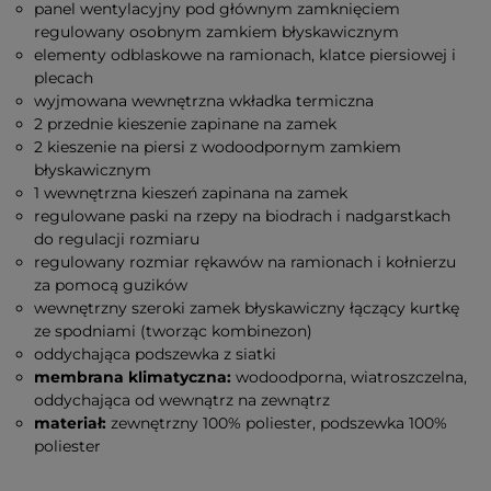
panel wentylacyjny pod głównym zamknięciem
regulowany osobnym zamkiem błyskawicznym
elementy odblaskowe na ramionach, klatce piersiowej i
plecach
wyjmowana wewnętrzna wkładka termiczna
2 przednie kieszenie zapinane na zamek
2 kieszenie na piersi z wodoodpornym zamkiem
błyskawicznym
1 wewnętrzna kieszeń zapinana na zamek
regulowane paski na rzepy na biodrach i nadgarstkach
do regulacji rozmiaru
regulowany rozmiar rękawów na ramionach i kołnierzu
za pomocą guzików
wewnętrzny szeroki zamek błyskawiczny łączący kurtkę
ze spodniami (tworząc kombinezon)
oddychająca podszewka z siatki
membrana klimatyczna:
wodoodporna, wiatroszczelna,
oddychająca od wewnątrz na zewnątrz
materiał:
zewnętrzny 100% poliester, podszewka 100%
poliester