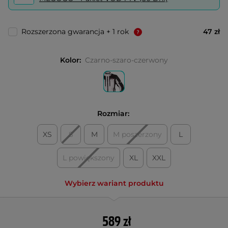
Rozszerzona gwarancja + 1 rok
47 zł
Kolor:
Czarno-szaro-czerwony
Rozmiar:
XS
S
M
M poszerzony
L
L powiększony
XL
XXL
Wybierz wariant produktu
589 zł