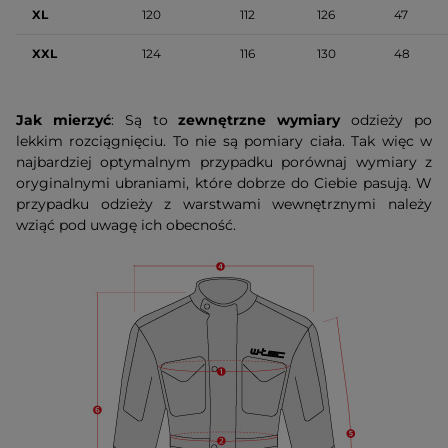
XL
120
112
126
47
XXL
124
116
130
48
Jak mierzyć
: Są to
zewnętrzne wymiary
odzieży po
lekkim rozciągnięciu. To nie są pomiary ciała. Tak więc w
najbardziej optymalnym przypadku porównaj wymiary z
oryginalnymi ubraniami, które dobrze do Ciebie pasują. W
przypadku odzieży z warstwami wewnętrznymi należy
wziąć pod uwagę ich obecność.