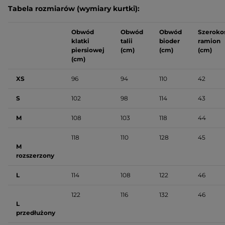
Tabela rozmiarów (wymiary kurtki):
Obwód
Obwód
Obwód
Szeroko
klatki
talii
bioder
ramion
piersiowej
(cm)
(cm)
(cm)
(cm)
XS
96
94
110
42
S
102
98
114
43
M
108
103
118
44
118
110
128
45
M
rozszerzony
L
114
108
122
46
122
116
132
46
L
przedłużony