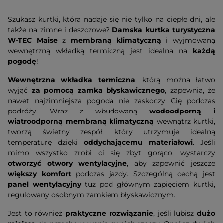
Szukasz kurtki, która nadaje się nie tylko na ciepłe dni, ale
także na zimne i deszczowe?
Damska kurtka turystyczna
W-TEC Maise
z
membraną klimatyczną
i wyjmowaną
wewnętrzną wkładką termiczną jest idealna na
każdą
pogodę
!
Wewnętrzna wkładka termiczna
, którą można łatwo
wyjąć
za pomocą zamka błyskawicznego
, zapewnia, że
nawet najzimniejsza pogoda nie zaskoczy Cię podczas
podróży. Wraz z wbudowaną
wodoodporną i
wiatroodporną membraną klimatyczną
wewnątrz kurtki,
tworzą świetny zespół, który utrzymuje idealną
temperaturę dzięki
oddychającemu materiałowi
. Jeśli
mimo wszystko zrobi ci się zbyt gorąco, wystarczy
otworzyć otwory wentylacyjne
, aby zapewnić jeszcze
większy komfort
podczas jazdy. Szczególną cechą jest
panel wentylacyjny
tuż pod głównym zapięciem kurtki,
regulowany osobnym zamkiem błyskawicznym.
Jest to również
praktyczne rozwiązanie
, jeśli lubisz
dużo