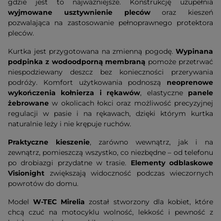
gdzie jest to najważniejsze. Konstrukcję uzupełnia
wyjmowane usztywnienie pleców
oraz kieszeń
pozwalająca na zastosowanie pełnoprawnego protektora
pleców.
Kurtka jest przygotowana na zmienną pogodę.
Wypinana
podpinka z wodoodporną membraną
pomoże przetrwać
niespodziewany deszcz bez konieczności przerywania
podróży. Komfort użytkowania podnoszą
neoprenowe
wykończenia kołnierza i rękawów
, elastyczne
panele
żebrowane
w okolicach łokci oraz możliwość precyzyjnej
regulacji w pasie i na rękawach, dzięki którym kurtka
naturalnie leży i nie krępuje ruchów.
Praktyczne kieszenie
, zarówno wewnątrz, jak i na
zewnątrz, pomieszczą wszystko, co niezbędne – od telefonu
po drobiazgi przydatne w trasie.
Elementy odblaskowe
Visionight
zwiększają widoczność podczas wieczornych
powrotów do domu.
Model
W-TEC Mirelia
został stworzony dla kobiet, które
chcą czuć na motocyklu wolność, lekkość i pewność z