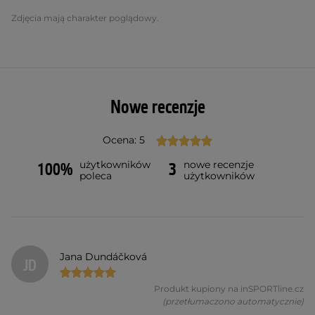
Zdjęcia mają charakter poglądowy.
Nowe recenzje
Ocena: 5
użytkowników
nowe recenzje
100%
3
poleca
użytkowników
Jana Dundáčková
JD
Produkt kupiony na inSPORTline.cz
(przetłumaczono automatycznie)