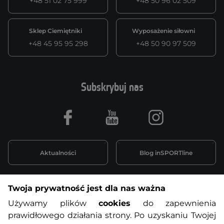
+48 51 02 75 999
+48 50 96 02 509
Sklep Ciemiętniki
Wyposażenie siłowni
+48 45 95 95 298
+48 50 90 97 509
Subskrybuj nas
Facebook
Youtube
Instagram
Aktualności
Blog inSPORTline
Twoja prywatność jest dla nas ważna
Informacje o zakupach
Używamy plików
cookies
do zapewnienia
prawidłowego działania strony. Po uzyskaniu Twojej