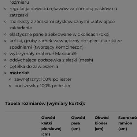
rozmiaru
regulacja obwodu rękawów za pomocą pasków na
zatrzaski
mankiety z zamkami błyskawicznymi ułatwiające
zakładanie
elastyczne panele żebrowane w okolicach łokci
krótki, gruby zamek wewnętrzny do spięcia kurtki ze
spodniami (tworzący kombinezon)
wytrzymały materiał Maxdura®
oddychająca podszewka z siatki (mesh)
pętelka do zawieszenia
materiał:
zewnętrzny: 100% poliester
podszewka: 100% poliester
Tabela rozmiarów (wymiary kurtki):
Obwód
Obwód
Obwód
Szerokoś
klatki
pasa
bioder
ramion
piersiowej
(cm)
(cm)
(cm)
(cm)