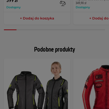
599 zł
349,90 zł
Dostępny
Dostępny
+ Dodaj do koszyka
+ Dodaj do
Podobne produkty