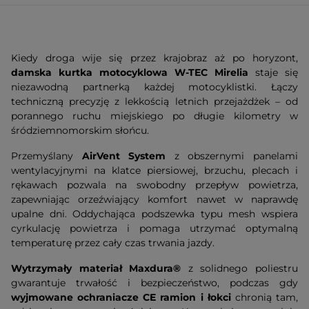
Kiedy droga wije się przez krajobraz aż po horyzont,
damska kurtka motocyklowa W-TEC Mirelia
staje się
niezawodną partnerką każdej motocyklistki. Łączy
techniczną precyzję z lekkością letnich przejażdżek – od
porannego ruchu miejskiego po długie kilometry w
śródziemnomorskim słońcu.
Przemyślany
AirVent System
z obszernymi panelami
wentylacyjnymi na klatce piersiowej, brzuchu, plecach i
rękawach pozwala na swobodny przepływ powietrza,
zapewniając orzeźwiający komfort nawet w naprawdę
upalne dni. Oddychająca podszewka typu mesh wspiera
cyrkulację powietrza i pomaga utrzymać optymalną
temperaturę przez cały czas trwania jazdy.
Wytrzymały materiał Maxdura®
z solidnego poliestru
gwarantuje trwałość i bezpieczeństwo, podczas gdy
wyjmowane ochraniacze CE ramion i łokci
chronią tam,