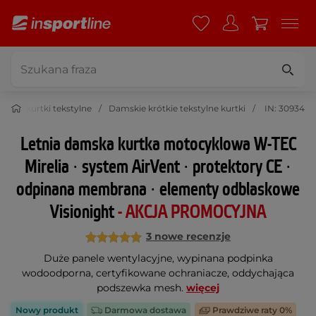
skie kurtki tekstylne
Damskie krótkie tekstylne kurtki
IN: 30934
Letnia damska kurtka motocyklowa W-TEC
Mirelia ∙ system AirVent ∙ protektory CE ∙
odpinana membrana ∙ elementy odblaskowe
Visionight
- AKCJA PROMOCYJNA
3 nowe recenzje
Duże panele wentylacyjne, wypinana podpinka
wodoodporna, certyfikowane ochraniacze, oddychająca
podszewka mesh.
więcej
Nowy produkt
Darmowa dostawa
Prawdziwe raty 0%