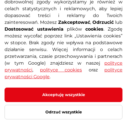
O nas
Regulamin sklepu
dobrowolnej zgody wykorzystamy je również w
celach statystycznych i reklamowych, aby lepiej
dopasować treści i reklamy do Twoich
Polityka prywatności
Koszty przesyłek
zainteresowań. Możesz
Zakceptować
,
Odrzucić
lub
Dostosować ustawienia
plików
cookies
. Zgodę
Metody płatności
Program lojalnościowy
możesz wycofać poprzez link „Ustawienia cookies”
w stopce. Brak zgody nie wpływa na podstawowe
działanie serwisu. Więcej informacji o celach
Usługi dodatkowe
Reklamacje i serwis
przetwarzania, czasie przechowywania i partnerach
(w tym Google) znajdziesz w naszej
polityce
Formularz kontaktowy
Wyposażenie siłowni
prywatności
,
polityce cookies
oraz
polityce
prywatności Google
.
Zamówienia publiczne
Odstąpienie od umowy
Akceptuję wszystkie
Odrzuć wszystkie
© 2026 SEVEN SPORT s.r.o Wszelkie prawa zastrzeżone
Ustawienia plików cookies