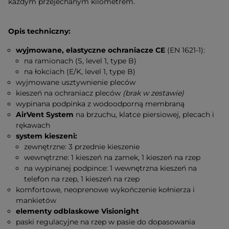
każdym przejechanym kilometrem.
Opis techniczny:
wyjmowane, elastyczne ochraniacze CE
(EN 1621-1):
na ramionach (S, level 1, type B)
na łokciach (E/K, level 1, type B)
wyjmowane usztywnienie pleców
kieszeń na ochraniacz pleców
(brak w zestawie)
wypinana
podpinka z wodoodporną membraną
AirVent System
na brzuchu, klatce piersiowej, plecach i
rękawach
system kieszeni:
zewnętrzne: 3 przednie kieszenie
wewnętrzne: 1 kieszeń na zamek, 1 kieszeń na rzep
na wypinanej podpince: 1 wewnętrzna kieszeń na
telefon na rzep, 1 kieszeń na rzep
komfortowe, neoprenowe wykończenie kołnierza i
mankietów
elementy odblaskowe Visionight
paski regulacyjne na rzep w pasie do dopasowania