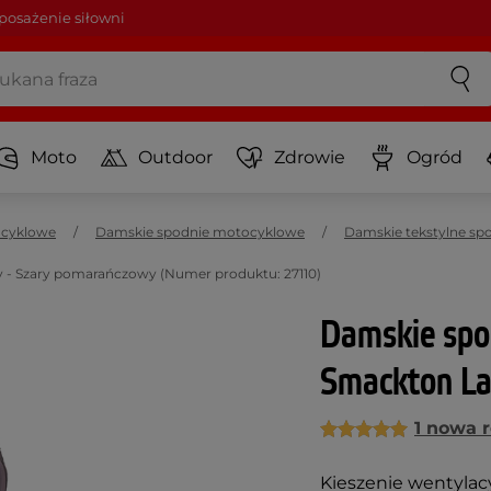
osażenie siłowni
Moto
Outdoor
Zdrowie
Ogród
ocyklowe
Damskie spodnie motocyklowe
Damskie tekstylne s
- Szary pomarańczowy (Numer produktu: 27110)
Damskie spo
Smackton La
1 nowa 
Kieszenie wentylacy