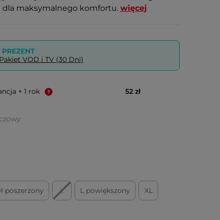
li dla maksymalnego komfortu.
więcej
PREZENT
akiet VOD i TV (30 Dni)
ncja + 1 rok
52 zł
ńczowy
M poszerzony
L
L powiększony
XL