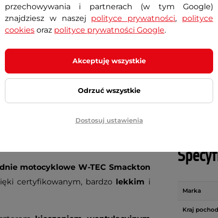
yklowa W-TEC Smackton
szalik ocieplacz na szyję W
przechowywania i partnerach (w tym Google)
Black Heart Scarfest
PROM
znajdziesz w naszej
polityce prywatności
,
polityce
29,90 zł
31,90 zł
cookies
oraz
polityce prywatności Google
.
ł
Najniższa cena z 30 dni przed obniżką:
31,90 zł
ny
Dostępny
Akceptuję wszystkie
+ Dodaj do koszyka
+ Dodaj do koszyka
Odrzuć wszystkie
Dostosuj ustawienia
Specyf
dnie motocyklowe W-TEC Smackton
ięki certyfikowanym, bardzo
lekkim
i
Marka
Kraj pochod