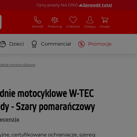
Ceny poszły NA DNO 🌊
Sprawdź tutaj
Kontakt
Porównaj
Ulubione
Zaloguj
Koszyk
Dzieci
Commercial
Promocje
podnie motocyklowe
dnie motocyklowe W-TEC
dy - Szary pomarańczowy
recenzja
jne, certyfikowane ochraniacze, szereg