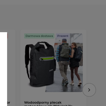
YJNA
Darmowa dostawa
Prezent
Preze
Darmo
Następny
 motor
Wodoodporny plecak
Pas l