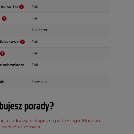
 do kurtki
Tak
e
Tak
Poliester
dblaskowe
Tak
Tak
 ochraniacze
Tak
ie
Damskie
bujesz porady?
cja i odnowa biologiczna po treningu: Klucz do
h wyników i zdrowia