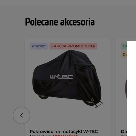
Polecane akcesoria
Prezent
- AKCJA PROMOCYJNA
Darmo
Darmo
Poprzedni
Pokrowiec na motocykl W-TEC
Damska