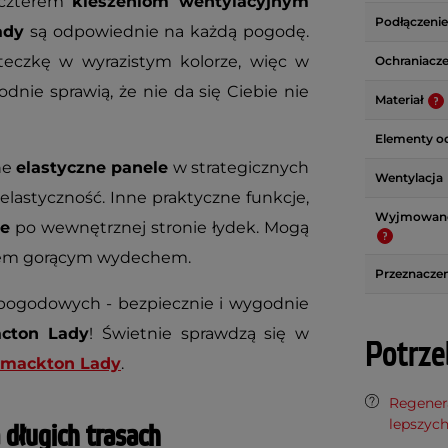
czterem
kieszeniom wentylacyjnym
Podłączenie
ady
są odpowiednie na każdą pogodę.
eczkę w wyrazistym kolorze, więc w
Ochraniacz
dnie sprawią, że nie da się Ciebie nie
Materiał
Elementy o
zne
elastyczne panele
w strategicznych
Wentylacja
lastyczność. Inne praktyczne funkcje,
Wyjmowane
le
po wewnętrznej stronie łydek. Mogą
iem gorącym wydechem.
Przeznaczen
ogodowych - bezpiecznie i wygodnie
cton Lady
! Świetnie sprawdzą się w
Potrze
Smackton Lady
.
Regenera
lepszyc
długich trasach