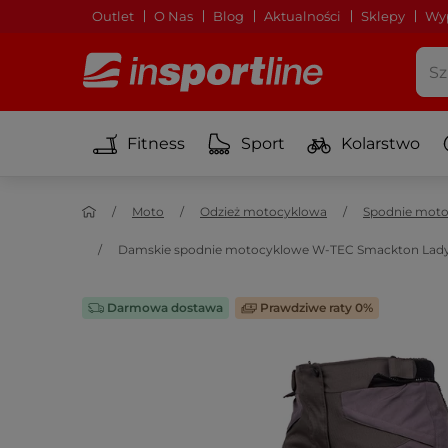
Outlet
O Nas
Blog
Aktualności
Sklepy
Wyp
Fitness
Sport
Kolarstwo
Moto
Odzież motocyklowa
Spodnie mot
Damskie spodnie motocyklowe W-TEC Smackton Lady 
Darmowa dostawa
Prawdziwe raty 0%