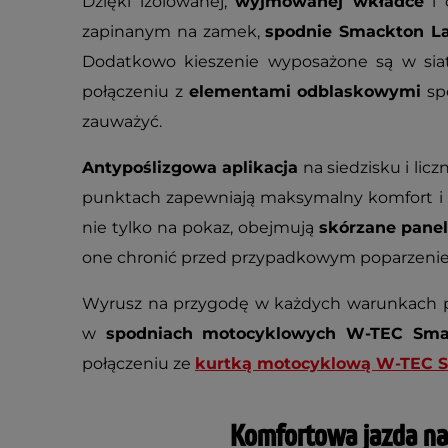
Dzięki izolowanej,
wyjmowanej wkładce
i 
zapinanym na zamek,
spodnie Smackton L
Dodatkowo kieszenie wyposażone są w siat
połączeniu z
elementami odblaskowymi
spo
zauważyć.
Antypoślizgowa aplikacja
na siedzisku i lic
punktach zapewniają maksymalny komfort i e
nie tylko na pokaz, obejmują
skórzane pane
one chronić przed przypadkowym poparzen
Wyrusz na przygodę w każdych warunkach p
w
spodniach motocyklowych W-TEC Sma
połączeniu ze
kurtką motocyklową W-TEC 
Komfortowa jazda na 