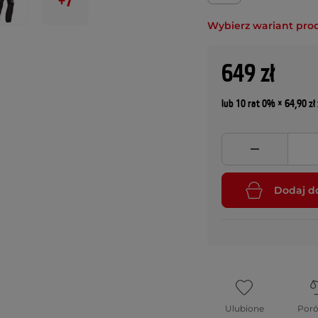
+7
Wybierz wariant pro
649 zł
lub 10 rat 0% × 64,90 zł 
Dodaj d
Ulubione
Por