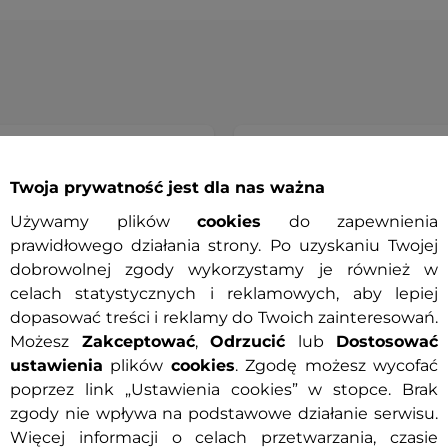
wa dostawa
Prezent
Bestseller
- AKCJA PROMOC
wa wymiana rozmiaru
Twoja prywatność jest dla nas ważna
Używamy plików
cookies
do zapewnienia
prawidłowego działania strony. Po uzyskaniu Twojej
dobrowolnej zgody wykorzystamy je również w
celach statystycznych i reklamowych, aby lepiej
dopasować treści i reklamy do Twoich zainteresowań.
Możesz
Zakceptować
,
Odrzucić
lub
Dostosować
ustawienia
plików
cookies
. Zgodę możesz wycofać
poprzez link „Ustawienia cookies” w stopce. Brak
zgody nie wpływa na podstawowe działanie serwisu.
 turystyczna kurtka
Wielofunkcyjna chusta na
Więcej informacji o celach przetwarzania, czasie