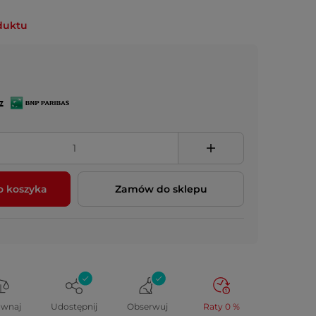
duktu
z
o koszyka
Zamów do sklepu
ównaj
Udostępnij
Obserwuj
Raty 0 %