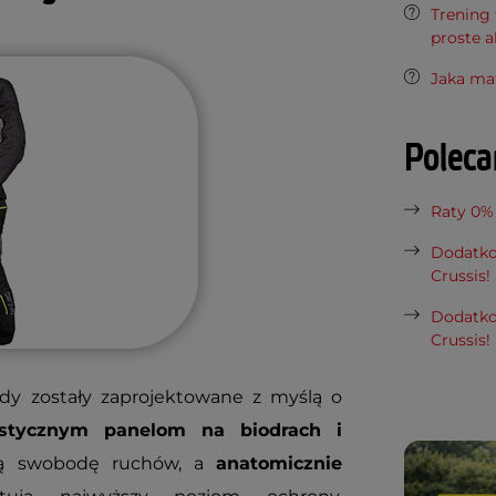
Trening 
proste a
Jaka ma
Polec
Raty 0%
Dodatko
Crussis!
Dodatko
Crussis!
 zostały zaprojektowane z myślą o
astycznym panelom na biodrach i
ną swobodę ruchów, a
anatomicznie