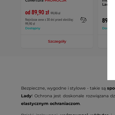
Covertura
PROMOCJA
motoc
Lady
od 89,90 zł
99,90 zł
899 z
Najniższa cena z 30 dni przed obniżką:
99,90 zł
Dostępny
Dostęp
Szczegóły
Bezpieczne, wygodne i stylowe - takie są
spo
Lady
! Ochrona jest doskonale rozwiązana dz
elastycznym ochraniaczom
.