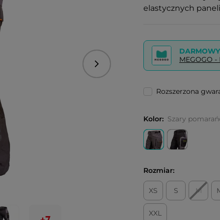
elastycznych pane
DARMOWY 
MEGOGO - P
Następny
Rozszerzona gwara
Kolor:
Szary pomara
Rozmiar:
XS
S
M
XXL