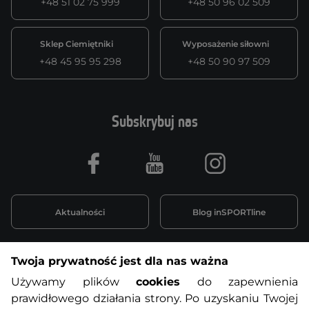
+48 51 02 75 999
+48 50 96 02 509
Sklep Ciemiętniki
Wyposażenie siłowni
+48 45 95 95 298
+48 50 90 97 509
Subskrybuj nas
Facebook
Youtube
Instagram
Aktualności
Blog inSPORTline
Twoja prywatność jest dla nas ważna
Informacje o zakupach
Używamy plików
cookies
do zapewnienia
prawidłowego działania strony. Po uzyskaniu Twojej