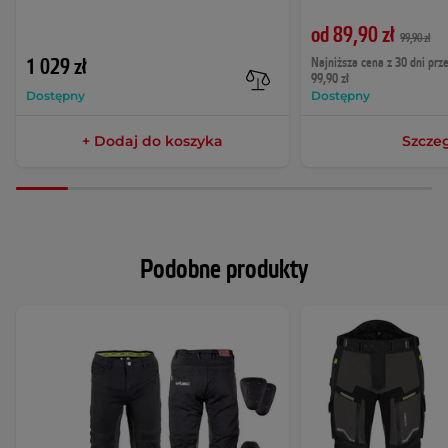
od 89,90 zł
99,90 zł
1 029 zł
Najniższa cena z 30 dni prz
99,90 zł
Dostępny
Dostępny
+ Dodaj do koszyka
Szcze
Podobne produkty