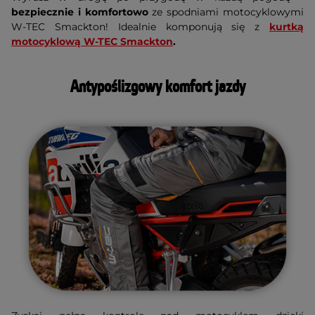
bezpiecznie i komfortowo
ze spodniami motocyklowymi
W-TEC Smackton!
Idealnie komponują się z
kurtką
motocyklową W-TEC Smackton
.
Antypoślizgowy komfort jazdy