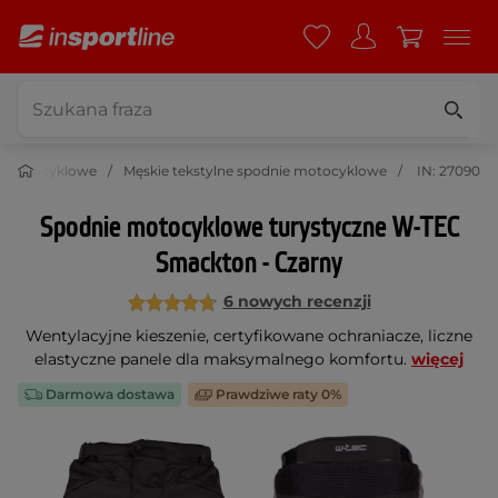
e motocyklowe
Męskie tekstylne spodnie motocyklowe
IN: 27090
Spodnie motocyklowe turystyczne W-TEC
Smackton - Czarny
6 nowych recenzji
Wentylacyjne kieszenie, certyfikowane ochraniacze, liczne
elastyczne panele dla maksymalnego komfortu.
więcej
Darmowa dostawa
Prawdziwe raty 0%