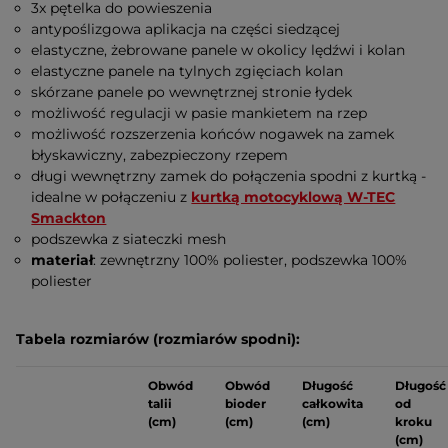
3x pętelka do powieszenia
antypoślizgowa aplikacja na części siedzącej
elastyczne, żebrowane panele w okolicy lędźwi i kolan
elastyczne panele na tylnych zgięciach kolan
skórzane panele po wewnętrznej stronie łydek
możliwość regulacji w pasie mankietem na rzep
możliwość rozszerzenia końców nogawek na zamek
błyskawiczny, zabezpieczony rzepem
długi wewnętrzny zamek do połączenia spodni z kurtką -
idealne w połączeniu z
kurtką motocyklową W-TEC
Smackton
podszewka z siateczki mesh
materiał
: zewnętrzny 100% poliester, podszewka 100%
poliester
Tabela rozmiarów (rozmiarów spodni):
Obwód
Obwód
Długość
Długość
talii
bioder
całkowita
od
(cm)
(cm)
(cm)
kroku
(cm)