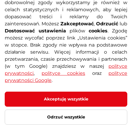
O nas
Regulamin sklepu
dobrowolnej zgody wykorzystamy je również w
celach statystycznych i reklamowych, aby lepiej
dopasować treści i reklamy do Twoich
Polityka prywatności
Koszty przesyłek
zainteresowań. Możesz
Zakceptować
,
Odrzucić
lub
Dostosować ustawienia
plików
cookies
. Zgodę
Metody płatności
Program lojalnościowy
możesz wycofać poprzez link „Ustawienia cookies”
w stopce. Brak zgody nie wpływa na podstawowe
działanie serwisu. Więcej informacji o celach
Usługi dodatkowe
Reklamacje i serwis
przetwarzania, czasie przechowywania i partnerach
(w tym Google) znajdziesz w naszej
polityce
Formularz kontaktowy
Wyposażenie siłowni
prywatności
,
polityce cookies
oraz
polityce
prywatności Google
.
Zamówienia publiczne
Odstąpienie od umowy
Akceptuję wszystkie
Odrzuć wszystkie
© 2026 SEVEN SPORT s.r.o Wszelkie prawa zastrzeżone