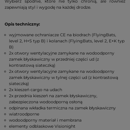
Wybierz spodnie, które nie tylko chronią, ale również
zapewniają styl i wygodę na każdej drodze.
Opis techniczny:
wyjmowane ochraniacze CE na biodrach (FlyingBats,
level 2, H+S typ B) i kolanach (FlyingBats, level 2, E+K typ
B)
2x otwory wentylacyjne zamykane na wodoodporny
zamek błyskawiczny w przedniej części ud (z
kontrastową siateczką)
2x otwory wentylacyjne zamykane na wodoodporny
zamek błyskawiczny w tylnej części ud (z kontrastową
siateczką)
2x kieszeń cargo na udach
2x przednia kieszeń na zamek błyskawiczny,
zabezpieczona wodoodporną osłoną
odpinana wkładka termiczna na zamek błyskawiczny
wiatroodporne
wodoodporny materiał i membrana
elementy odblaskowe Visionight