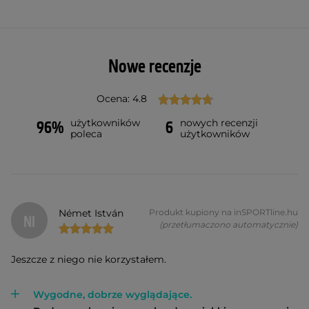
Nowe recenzje
Ocena: 4.8
użytkowników
nowych recenzji
96%
6
poleca
użytkowników
Német István
Produkt kupiony na inSPORTline.hu
NI
(przetłumaczono automatycznie)
Jeszcze z niego nie korzystałem.
Wygodne, dobrze wyglądające.