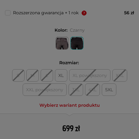
Rozszerzona gwarancja + 1 rok
56 zł
Kolor:
Czarny
Rozmiar:
S
M
L
XL
XL powiększony
XXL
XXL powiększony
3XL
4XL
5XL
Wybierz wariant produktu
699 zł