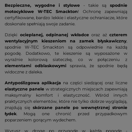
Bezpieczne, wygodne i stylowe
- takie są
spodnie
motocyklowe W-TEC Smackton
! Ochronę zapewniają
certyfikowane, bardzo lekkie i elastyczne ochraniacze, które
doskonale spełniają swoje zadanie.
Dzięki
ocieplanej, odpinanej wkładce
oraz aż
czterem
wentylacyjnym kieszeniom na zamek błyskawiczny
,
spodnie W-TEC Smackton są odpowiednie na każdą
pogodę. Dodatkowo, te kieszenie są wyposażone w
wyraźnie kolorową siateczkę, co w połączeniu z
elementami odblaskowymi
sprawia, że spodnie będą
widoczne z daleka.
Antypoślizgowa aplikacja
na części siedzącej oraz liczne
elastyczne panele
w strategicznych miejscach zapewniają
maksymalny komfort i elastyczność. Wśród innych
praktycznych elementów, które nie tylko dobrze wyglądają,
znajdują się
skórzane panele po wewnętrznej stronie
łydek
. Mogą one chronić przed przypadkowym
poparzeniem gorącym wydechem.
Wyrusz w drogę po przygodę w każdą pogodę -