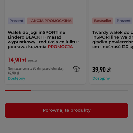
Prezent
- AKCJA PROMOCYJNA
Bestseller
Prezent
Wałek do jogi inSPORTline
Twardy wałek do ćw
Lindero BLACK II ∙ masaż
inSPORTline Waldr
wypustkowy ∙ redukcja cellulitu ∙
gładka powierzchn
poprawa krążenia
PROMOCJA
cm ∙ nośność 120 k
34,90 zł
49,90 zł
Najniższa cena z 30 dni przed obniżką:
39,90 zł
49,90 zł
Dostępny
Dostępny
Porównaj te produkty