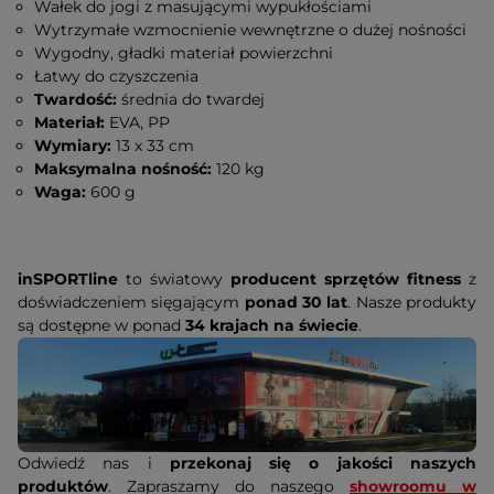
Wałek do jogi z masującymi wypukłościami
Wytrzymałe wzmocnienie wewnętrzne o dużej nośności
Wygodny, gładki materiał powierzchni
Łatwy do czyszczenia
Twardość:
średnia do twardej
Materiał:
EVA, PP
Wymiary:
13 x 33 cm
Maksymalna nośność:
120 kg
Waga:
600 g
inSPORTline
to światowy
producent sprzętów fitness
z
doświadczeniem sięgającym
ponad 30 lat
. Nasze produkty
są dostępne w ponad
34 krajach na świecie
.
Odwiedź nas i
przekonaj się o jakości naszych
produktów
. Zapraszamy do naszego
showroomu w