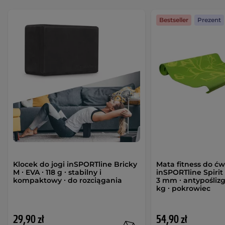
Bestseller
Prezent
Klocek do jogi inSPORTline Bricky
Mata fitness do ć
M ∙ EVA ∙ 118 g ∙ stabilny i
inSPORTline Spirit
kompaktowy ∙ do rozciągania
3 mm ∙ antypośliz
kg ∙ pokrowiec
29,90 zł
54,90 zł