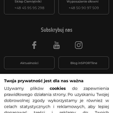
Sklep Ciemiętniki
Wyposażenie siłowni
+48 45 95 95 298
+48 50 90 97 509
Subskrybuj nas
Facebook
Youtube
Instagram
Aktualności
Blog inSPORTline
Twoja prywatność jest dla nas ważna
Informacje o zakupach
Używamy plików
cookies
do zapewnienia
prawidłowego działania strony. Po uzyskaniu Twojej
O nas
Regulamin sklepu
dobrowolnej zgody wykorzystamy je również w
celach statystycznych i reklamowych, aby lepiej
dopasować treści i reklamy do Twoich