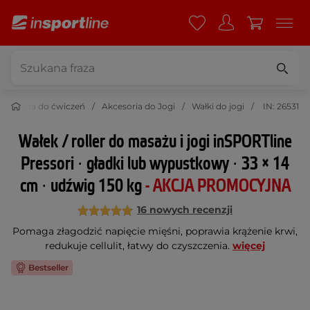
kcesoria do ćwiczeń
Akcesoria do Jogi
Wałki do jogi
IN: 26531
Wałek / roller do masażu i jogi inSPORTline
Pressori ∙ gładki lub wypustkowy ∙ 33 × 14
cm ∙ udźwig 150 kg
- AKCJA PROMOCYJNA
16 nowych recenzji
Pomaga złagodzić napięcie mięśni, poprawia krążenie krwi,
redukuje cellulit, łatwy do czyszczenia.
więcej
Bestseller