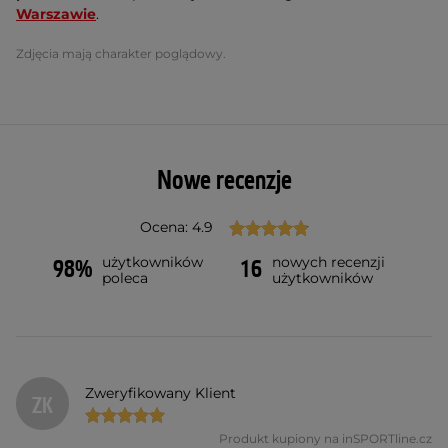
Warszawie
.
Zdjęcia mają charakter poglądowy.
Nowe recenzje
Ocena: 4.9
użytkowników
nowych recenzji
98%
16
poleca
użytkowników
Zweryfikowany Klient
ZK
Produkt kupiony na inSPORTline.cz