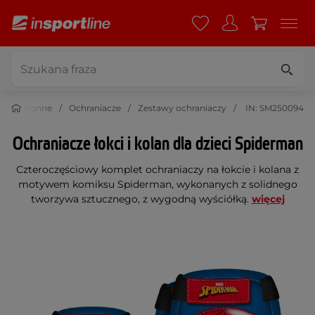
ie ochronne
Ochraniacze
Zestawy ochraniaczy
IN: SM250094
Ochraniacze łokci i kolan dla dzieci Spiderman
Czteroczęściowy komplet ochraniaczy na łokcie i kolana z
motywem komiksu Spiderman, wykonanych z solidnego
tworzywa sztucznego, z wygodną wyściółką.
więcej