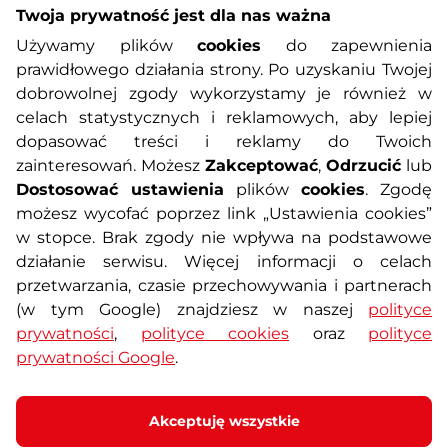
Twoja prywatność jest dla nas ważna
Informacje o zakupach
Używamy plików
cookies
do zapewnienia
prawidłowego działania strony. Po uzyskaniu Twojej
O nas
Regulamin sklepu
dobrowolnej zgody wykorzystamy je również w
celach statystycznych i reklamowych, aby lepiej
dopasować treści i reklamy do Twoich
Polityka prywatności
Koszty przesyłek
zainteresowań. Możesz
Zakceptować
,
Odrzucić
lub
Dostosować ustawienia
plików
cookies
. Zgodę
Metody płatności
Program lojalnościowy
możesz wycofać poprzez link „Ustawienia cookies”
w stopce. Brak zgody nie wpływa na podstawowe
działanie serwisu. Więcej informacji o celach
Usługi dodatkowe
Reklamacje i serwis
przetwarzania, czasie przechowywania i partnerach
(w tym Google) znajdziesz w naszej
polityce
Formularz kontaktowy
Wyposażenie siłowni
prywatności
,
polityce cookies
oraz
polityce
prywatności Google
.
Zamówienia publiczne
Odstąpienie od umowy
Akceptuję wszystkie