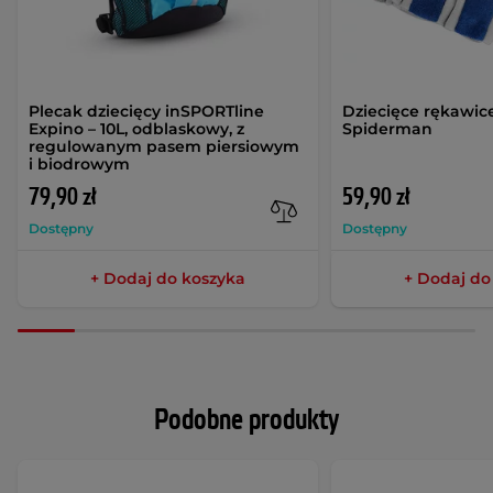
Plecak dziecięcy inSPORTline
Dziecięce rękawi
Expino – 10L, odblaskowy, z
Spiderman
regulowanym pasem piersiowym
i biodrowym
79,90 zł
59,90 zł
Dostępny
Dostępny
+ Dodaj do koszyka
+ Dodaj do
Podobne produkty