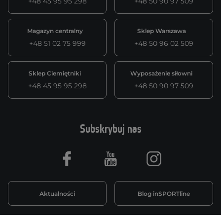
+48 45 95 95 298
+48 50 90 97 509
Magazyn centralny
Sklep Warszawa
+48 51 02 75 999
+48 50 96 02 509
Sklep Ciemiętniki
Wyposażenie siłowni
+48 45 95 95 298
+48 50 90 97 509
Subskrybuj nas
Facebook
Youtube
Instagram
Aktualności
Blog inSPORTline