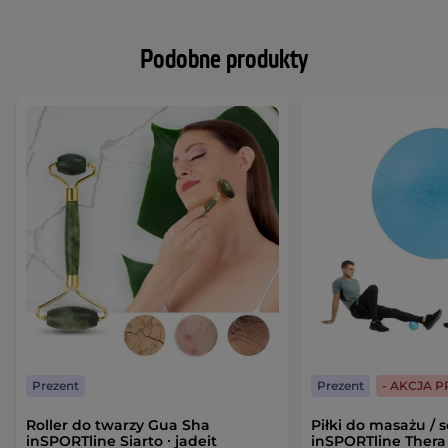
Podobne produkty
Prezent
Prezent
- AKCJA 
Roller do twarzy Gua Sha
Piłki do masażu / 
inSPORTline Siarto ∙ jadeit
inSPORTline Thera 