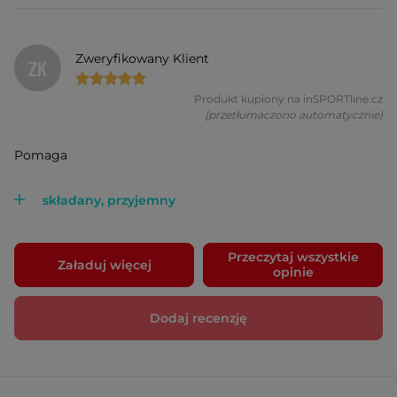
Zweryfikowany Klient
ZK
Produkt kupiony na inSPORTline.cz
(przetłumaczono automatycznie)
Pomaga
składany, przyjemny
Przeczytaj wszystkie
Załaduj więcej
opinie
Dodaj recenzję