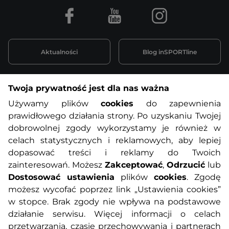
Facebook
Youtube
Instagram
Aktualności
Blog inSPORTline
Twoja prywatność jest dla nas ważna
Informacje o zakupach
Używamy plików
cookies
do zapewnienia
prawidłowego działania strony. Po uzyskaniu Twojej
O nas
Regulamin sklepu
dobrowolnej zgody wykorzystamy je również w
celach statystycznych i reklamowych, aby lepiej
dopasować treści i reklamy do Twoich
Polityka prywatności
Koszty przesyłek
zainteresowań. Możesz
Zakceptować
,
Odrzucić
lub
Dostosować ustawienia
plików
cookies
. Zgodę
Metody płatności
Program lojalnościowy
możesz wycofać poprzez link „Ustawienia cookies”
w stopce. Brak zgody nie wpływa na podstawowe
działanie serwisu. Więcej informacji o celach
Usługi dodatkowe
Reklamacje i serwis
przetwarzania, czasie przechowywania i partnerach