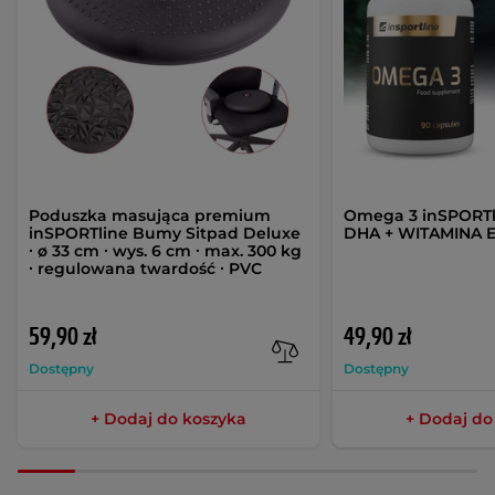
Poduszka masująca premium
Omega 3 inSPORTli
inSPORTline Bumy Sitpad Deluxe
DHA + WITAMINA E
∙ ø 33 cm ∙ wys. 6 cm ∙ max. 300 kg
∙ regulowana twardość ∙ PVC
59,90 zł
49,90 zł
Dostępny
Dostępny
+ Dodaj do koszyka
+ Dodaj do