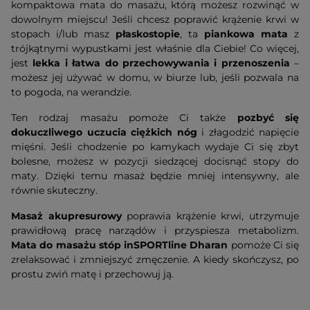
kompaktowa mata do masażu, którą możesz rozwinąć w
dowolnym miejscu! Jeśli chcesz poprawić krążenie krwi w
stopach i/lub masz
płaskostopie
, ta
piankowa mata
z
trójkątnymi wypustkami jest właśnie dla Ciebie! Co więcej,
jest
lekka i łatwa do przechowywania i przenoszenia
–
możesz jej używać w domu, w biurze lub, jeśli pozwala na
to pogoda, na werandzie.
Ten rodzaj masażu pomoże Ci także
pozbyć się
dokuczliwego uczucia ciężkich nóg
i złagodzić napięcie
mięśni. Jeśli chodzenie po kamykach wydaje Ci się zbyt
bolesne, możesz w pozycji siedzącej docisnąć stopy do
maty. Dzięki temu masaż będzie mniej intensywny, ale
równie skuteczny.
Masaż akupresurowy
poprawia krążenie krwi, utrzymuje
prawidłową pracę narządów i przyspiesza metabolizm.
Mata do masażu stóp inSPORTline Dharan
pomoże Ci się
zrelaksować i zmniejszyć zmęczenie. A kiedy skończysz, po
prostu zwiń matę i przechowuj ją.