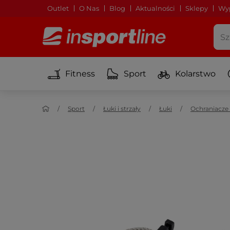
Outlet
O Nas
Blog
Aktualności
Sklepy
Wyp
Fitness
Sport
Kolarstwo
Sport
Łuki i strzały
Łuki
Ochraniacze 