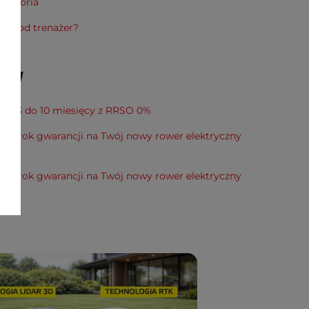
kcesoria
ta pod trenażer?
amy
 od 3 do 10 miesięcy z RRSO 0%
wy rok gwarancji na Twój nowy rower elektryczny
wy rok gwarancji na Twój nowy rower elektryczny