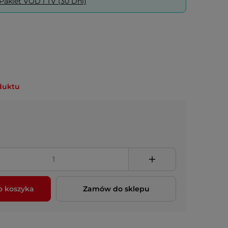
akiet VOD i TV (30 Dni)
duktu
o koszyka
Zamów do sklepu