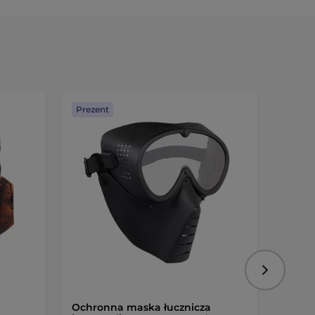
Prezent
Darmo
Następny
Ochronna maska łucznicza
Tarcza