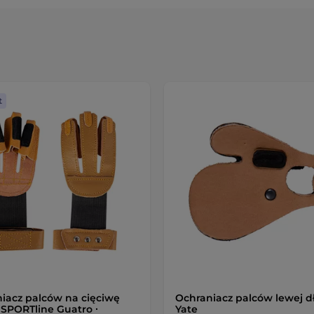
t
iacz palców na cięciwę
Ochraniacz palców lewej d
nSPORTline Guatro ∙
Yate