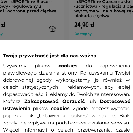
ków inSPORTline Blacer ∙
inSPORTline Guacamo do
nowy ∙ regulowany 2
łucznictwa ∙ regulacja 3 pa
i ∙ ochrona przed cięciwą
wytrzymały ∙ na łukową ręk
blokada cięciwy
 zł
24,90 zł
ny
Dostępny
+ Dodaj do koszyka
+ Dodaj do koszyka
Twoja prywatność jest dla nas ważna
Używamy plików
cookies
do zapewnienia
prawidłowego działania strony. Po uzyskaniu Twojej
dobrowolnej zgody wykorzystamy je również w
celach statystycznych i reklamowych, aby lepiej
Potrze
dopasować treści i reklamy do Twoich zainteresowań.
Możesz
Zakceptować
,
Odrzucić
lub
Dostosować
zed bolesnym uderzeniem cięciwy,
ustawienia
plików
cookies
. Zgodę możesz wycofać
Regenera
ęciwy podczas strzału. Zawiera również
poprzez link „Ustawienia cookies” w stopce. Brak
lepszyc
dłoni. Ochraniacz jest wykonany z
zgody nie wpływa na podstawowe działanie serwisu.
Trening 
czątkujących. Może również pomóc w
Więcej informacji o celach przetwarzania, czasie