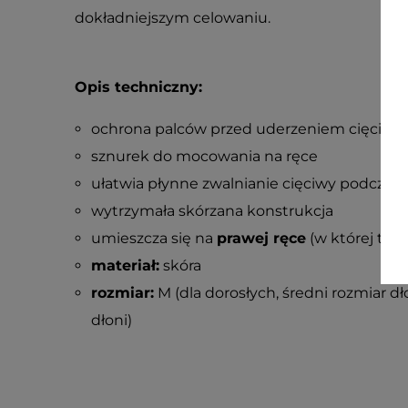
dokładniejszym celowaniu.
Opis techniczny:
ochrona palców przed uderzeniem cięciwy
sznurek do mocowania na ręce
ułatwia płynne zwalnianie cięciwy podczas s
wytrzymała skórzana konstrukcja
umieszcza się na
prawej ręce
(w której trz
materiał:
skóra
rozmiar:
M (dla dorosłych, średni rozmiar dło
dłoni)