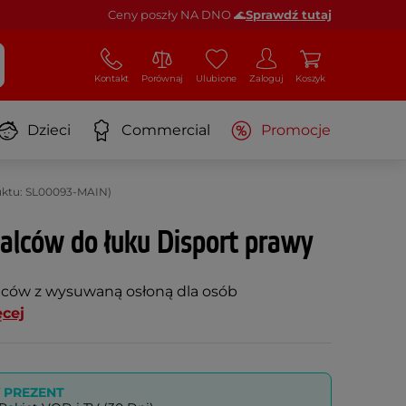
Ceny poszły NA DNO 🌊
Sprawdź tutaj
Kontakt
Porównaj
Ulubione
Zaloguj
Koszyk
Dzieci
Commercial
Promocje
uktu: SL00093-MAIN)
alców do łuku Disport prawy
lców z wysuwaną osłoną dla osób
cej
PREZENT