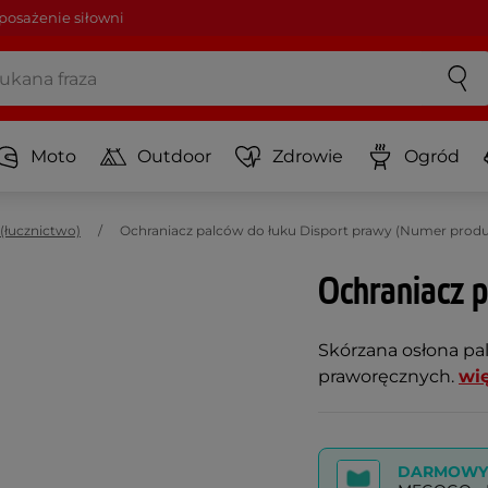
osażenie siłowni
Moto
Outdoor
Zdrowie
Ogród
(łucznictwo)
Ochraniacz palców do łuku Disport prawy (Numer prod
Ochraniacz p
Skórzana osłona pa
praworęcznych.
wię
DARMOWY 