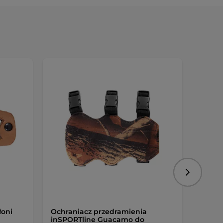
Preze
Następny
łoni
Ochraniacz przedramienia
Ochra
inSPORTline Guacamo do
łuczn