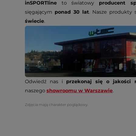
inSPORTline
to światowy
producent sp
sięgającym
ponad 30 lat
. Nasze produkty
świecie
.
Odwiedź nas i
przekonaj się o jakości 
naszego
showroomu w Warszawie
.
Zdjęcia mają charakter poglądowy.