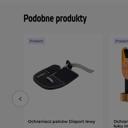
Podobne produkty
Prezent
Prezen
Poprzedni
Ochraniacz palców Disport lewy
Ochran
łuku i