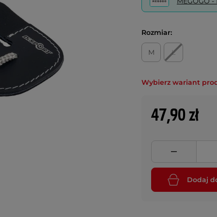
MEGOGO - P
Rozmiar:
M
L
Wybierz wariant pro
47,90 zł
Dodaj d