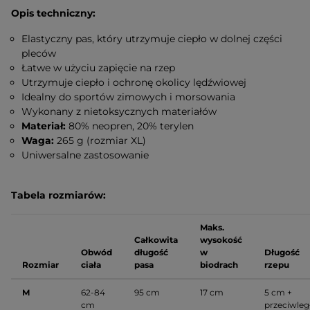
Opis techniczny:
Elastyczny pas, który utrzymuje ciepło w dolnej części
pleców
Łatwe w użyciu zapięcie na rzep
Utrzymuje ciepło i ochronę okolicy lędźwiowej
Idealny do sportów zimowych i morsowania
Wykonany z nietoksycznych materiałów
Materiał:
80% neopren, 20% terylen
Waga:
265 g (rozmiar XL)
Uniwersalne zastosowanie
Tabela rozmiarów:
Maks.
Całkowita
wysokość
Obwód
długość
w
Długość
Rozmiar
ciała
pasa
biodrach
rzepu
M
62-84
95 cm
17 cm
5 cm +
cm
przeciwleg