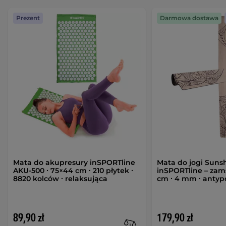
Prezent
Darmowa dostawa
Mata do akupresury inSPORTline
Mata do jogi Suns
AKU-500 ∙ 75×44 cm ∙ 210 płytek ∙
inSPORTline – zam
8820 kolców ∙ relaksująca
cm ∙ 4 mm ∙ antyp
89,90 zł
179,90 zł