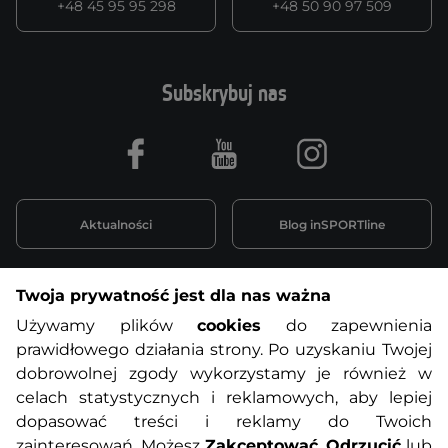
+48 45 95 95 298
+48 50 90 97 509
Subskrybuj nas
Facebook
Youtube
Instagram
Aktualności
Blog inSPORTline
Twoja prywatność jest dla nas ważna
Informacje o zakupach
Używamy plików
cookies
do zapewnienia
prawidłowego działania strony. Po uzyskaniu Twojej
O nas
Regulamin sklepu
dobrowolnej zgody wykorzystamy je również w
celach statystycznych i reklamowych, aby lepiej
dopasować treści i reklamy do Twoich
Polityka prywatności
Koszty przesyłek
zainteresowań. Możesz
Zakceptować
,
Odrzucić
lub