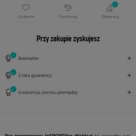
Ulubione
Porównaj
Obserwuj
Przy zakupie zyskujesz
Bestseller
2-lata gwarancji
Gwarancja zwrotu pieniędzy
Pas neoprenowy inSPORTline Waistup
to wygodny pas,