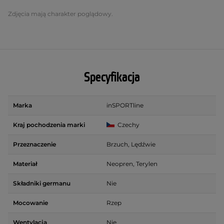
Zdjęcia mają charakter poglądowy.
Specyfikacja
Marka
inSPORTline
Kraj pochodzenia marki
Czechy
Przeznaczenie
Brzuch, Lędźwie
Materiał
Neopren, Terylen
Składniki germanu
Nie
Mocowanie
Rzep
Wentylacja
Nie