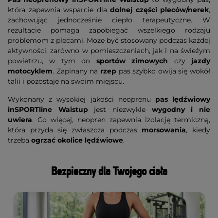
która zapewnia wsparcie dla
dolnej części pleców/nerek
,
zachowując jednocześnie ciepło terapeutyczne. W
rezultacie pomaga zapobiegać wszelkiego rodzaju
problemom z plecami. Może być stosowany podczas każdej
aktywności, zarówno w pomieszczeniach, jak i na świeżym
powietrzu, w tym do
sportów zimowych
czy
jazdy
motocyklem
. Zapinany na
rzep
pas szybko owija się wokół
talii i pozostaje na swoim miejscu.
Wykonany z wysokiej jakości neoprenu
pas lędźwiowy
inSPORTline Waistup
jest niezwykle
wygodny i nie
uwiera
. Co więcej, neopren zapewnia izolację termiczną,
która przyda się zwłaszcza podczas
morsowania
, kiedy
trzeba
ogrzać okolice lędźwiowe
.
Bezpieczny dla Twojego ciała