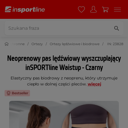
enie ochronne
Ortezy
Ortezy lędźwiowe i biodrowe
IN: 23828
Neoprenowy pas lędźwiowy wyszczuplający
inSPORTline Waistup - Czarny
Elastyczny pas biodrowy z neoprenu, który utrzymuje
ciepło w dolnej części pleców.
więcej
Bestseller