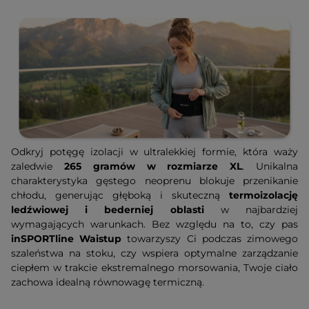
Odkryj potęgę izolacji w ultralekkiej formie, która waży
zaledwie
265 gramów w rozmiarze XL
. Unikalna
charakterystyka gęstego neoprenu blokuje przenikanie
chłodu, generując głęboką i skuteczną
termoizolację
ledźwiowej i bederniej oblasti
w najbardziej
wymagających warunkach. Bez względu na to, czy pas
inSPORTline Waistup
towarzyszy Ci podczas zimowego
szaleństwa na stoku, czy wspiera optymalne zarządzanie
ciepłem w trakcie ekstremalnego morsowania, Twoje ciało
zachowa idealną równowagę termiczną.