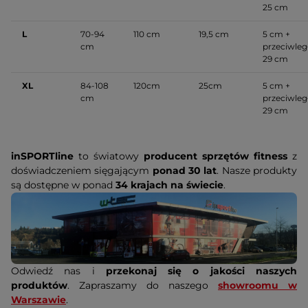
25 cm
L
70-94
110 cm
19,5 cm
5 cm +
cm
przeciwleg
29 cm
XL
84-108
120cm
25cm
5 cm +
cm
przeciwleg
29 cm
inSPORTline
to światowy
producent sprzętów fitness
z
doświadczeniem sięgającym
ponad 30 lat
. Nasze produkty
są dostępne w ponad
34 krajach na świecie
.
Odwiedź nas i
przekonaj się o jakości naszych
produktów
. Zapraszamy do naszego
showroomu w
Warszawie
.