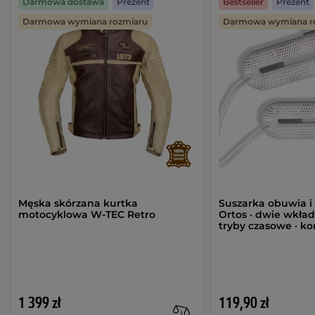
Darmowa dostawa
Prezent
Bestseller
Prezent
Darmowa wymiana rozmiaru
Darmowa wymiana r
Męska skórzana kurtka
Suszarka obuwia i
motocyklowa W-TEC Retro
Ortos · dwie wkład
tryby czasowe · 
1 399 zł
119,90 zł