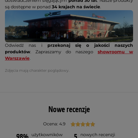
doświadczeniem sięgającym
ponad 30 lat
. Nasze produkty
są dostępne w ponad
34 krajach na świecie
.
Odwiedź nas i
przekonaj się o jakości naszych
produktów
. Zapraszamy do naszego
showroomu w
Warszawie
.
Zdjęcia mają charakter poglądowy.
Nowe recenzje
Ocena: 4.9
użytkowników
nowych recenzji
98%
5