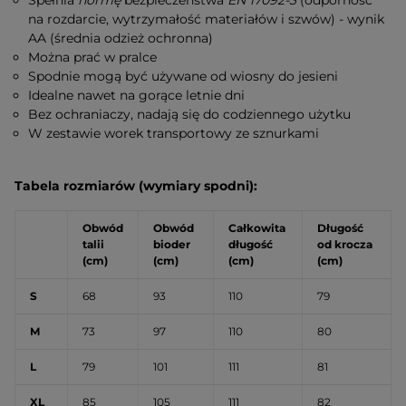
Spełnia
normę
bezpieczeństwa
EN 17092-3
(odporność
na rozdarcie, wytrzymałość materiałów i szwów) - wynik
AA (średnia odzież ochronna)
Można prać w pralce
Spodnie mogą być używane od wiosny do jesieni
Idealne nawet na gorące letnie dni
Bez ochraniaczy, nadają się do codziennego użytku
W zestawie worek transportowy ze sznurkami
Tabela rozmiarów (wymiary spodni):
Obwód
Obwód
Całkowita
Długość
talii
bioder
długość
od krocza
(cm)
(cm)
(cm)
(cm)
S
68
93
110
79
M
73
97
110
80
L
79
101
111
81
XL
85
105
111
82