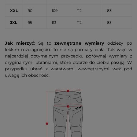
XXL
90
109
112
83
3XL
95
113
112
83
Jak mierzyć
: Są to
zewnętrzne wymiary
odzieży po
lekkim rozciągnięciu. To nie są pomiary ciała. Tak więc w
najbardziej optymalnym przypadku porównaj wymiary z
oryginalnymi ubraniami, które dobrze do ciebie pasują. W
przypadku ubrań z warstwami wewnętrznymi weź pod
uwagę ich obecność.