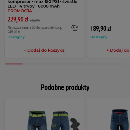
kompresor ∙ max 150 PSI ∙ światło
LED ∙ 4 tryby ∙ 6000 mAh
PROMOCJA
229,90 zł
249,90 zł
Najniższa cena z 30 dni przed obniżką:
189,90 zł
249,90 zł
Dostępny
Dostępny
+ Dodaj do koszyka
+ Dodaj do
Podobne produkty