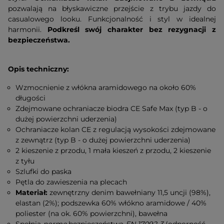
pozwalają na błyskawiczne przejście z trybu jazdy do
casualowego looku. Funkcjonalność i styl w idealnej
harmonii.
Podkreśl swój charakter bez rezygnacji z
bezpieczeństwa.
Opis techniczny:
Wzmocnienie z włókna aramidowego na około 60%
długości
Zdejmowane ochraniacze biodra CE Safe Max (typ B - o
dużej powierzchni uderzenia)
Ochraniacze kolan CE z regulacją wysokości zdejmowane
z zewnątrz (typ B - o dużej powierzchni uderzenia)
2 kieszenie z przodu, 1 mała kieszeń z przodu, 2 kieszenie
z tyłu
Szlufki do paska
Pętla do zawieszenia na plecach
Materiał:
zewnętrzny denim bawełniany 11,5 uncji (98%),
elastan (2%);
podszewka 60% włókno aramidowe / 40%
poliester (na ok. 60% powierzchni), bawełna