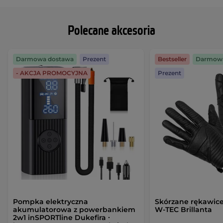
Polecane akcesoria
Darmowa dostawa
Prezent
Bestseller
Darmowa
- AKCJA PROMOCYJNA
Prezent
Pompka elektryczna
Skórzane rękawic
akumulatorowa z powerbankiem
W-TEC Brillanta
2w1 inSPORTline Dukefira ∙