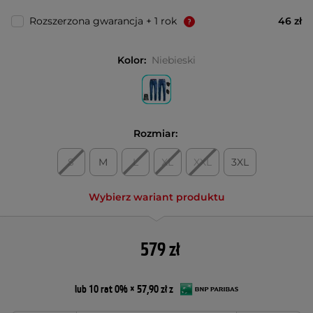
Rozszerzona gwarancja + 1 rok
46 zł
Kolor:
Niebieski
Rozmiar:
S
M
L
XL
XXL
3XL
Wybierz wariant produktu
579 zł
lub 10 rat 0% × 57,90 zł z