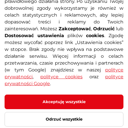
prawidłowego działania strony. Po uzyskaniu Twojej
O nas
Regulamin sklepu
dobrowolnej zgody wykorzystamy je również w
celach statystycznych i reklamowych, aby lepiej
dopasować treści i reklamy do Twoich
Polityka prywatności
Koszty przesyłek
zainteresowań. Możesz
Zakceptować
,
Odrzucić
lub
Dostosować ustawienia
plików
cookies
. Zgodę
Metody płatności
Program lojalnościowy
możesz wycofać poprzez link „Ustawienia cookies”
w stopce. Brak zgody nie wpływa na podstawowe
działanie serwisu. Więcej informacji o celach
Usługi dodatkowe
Reklamacje i serwis
przetwarzania, czasie przechowywania i partnerach
(w tym Google) znajdziesz w naszej
polityce
Formularz kontaktowy
Wyposażenie siłowni
prywatności
,
polityce cookies
oraz
polityce
prywatności Google
.
Zamówienia publiczne
Odstąpienie od umowy
Akceptuję wszystkie
Odrzuć wszystkie