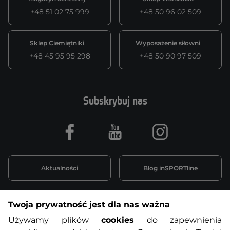
+48 51 02 75 999
+48 50 96 02 509
Sklep Ciemiętniki
Wyposażenie siłowni
+48 45 95 95 298
+48 50 90 97 509
Subskrybuj nas
Facebook
Youtube
Instagram
Aktualności
Blog inSPORTline
Twoja prywatność jest dla nas ważna
Informacje o zakupach
Używamy plików
cookies
do zapewnienia