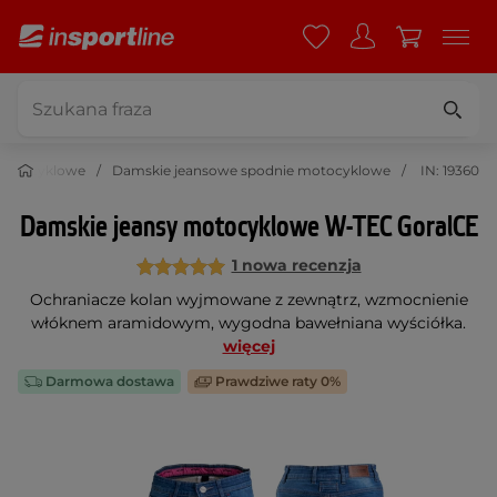
motocyklowe
Damskie jeansowe spodnie motocyklowe
IN: 19360
Damskie jeansy motocyklowe W-TEC GoralCE
1 nowa recenzja
Ochraniacze kolan wyjmowane z zewnątrz, wzmocnienie
włóknem aramidowym, wygodna bawełniana wyściółka.
więcej
Darmowa dostawa
Prawdziwe raty 0%