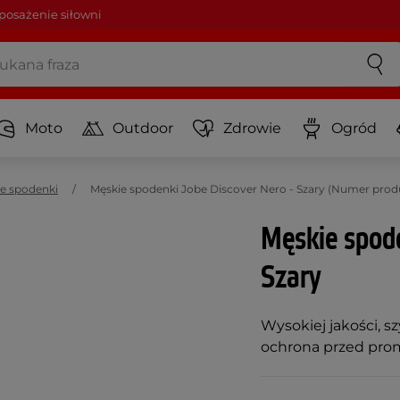
osażenie siłowni
Moto
Outdoor
Zdrowie
Ogród
ie spodenki
Męskie spodenki Jobe Discover Nero - Szary (Numer prod
Męskie spode
Szary
Wysokiej jakości, 
ochrona przed pro