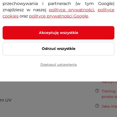
Specyf
przechowywania i partnerach (w tym Google)
sokogatunkowe shorty przeznaczone
znajdziesz w naszej
polityce prywatności
,
polityce
cookies
oraz
polityce prywatności Google
.
 wykonane z wygodnego,
Długość
niu technologii UPF50+, gwarantują
Przeznaczen
, co sprawdzi się zwłaszcza podczas
Akceptuję wszystkie
 Ze względu na te cechy oraz
Nogawki uc
Discover Nero
to doskonały model,
Odrzuć wszystkie
ak i do noszenia na co dzień.
Potrze
Dostosuj ustawienia
Regenera
lepszyc
Trening 
proste a
em UV
Jaka ma