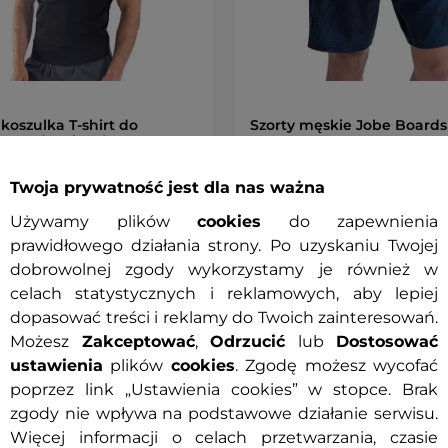
koszulka T-shirt do
Szorty męskie Jobe Boards
ów wodnych Jobe
uard
Twoja prywatność jest dla nas ważna
0 zł
139,90 zł
Używamy plików
cookies
do zapewnienia
prawidłowego działania strony. Po uzyskaniu Twojej
ny
Dostępny
dobrowolnej zgody wykorzystamy je również w
celach statystycznych i reklamowych, aby lepiej
+ Dodaj do koszyka
+ Dodaj do koszyka
dopasować treści i reklamy do Twoich zainteresowań.
Możesz
Zakceptować
,
Odrzucić
lub
Dostosować
ustawienia
plików
cookies
. Zgodę możesz wycofać
poprzez link „Ustawienia cookies” w stopce. Brak
zgody nie wpływa na podstawowe działanie serwisu.
Więcej informacji o celach przetwarzania, czasie