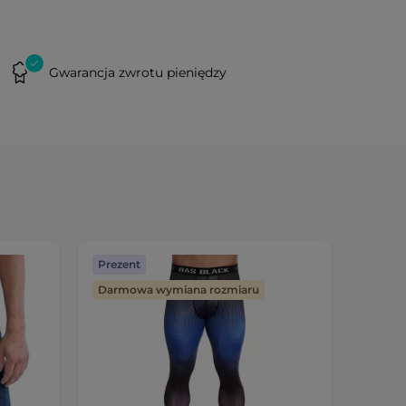
Gwarancja zwrotu pieniędzy
Prezent
Darmo
Darmowa wymiana rozmiaru
Darmo