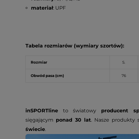
materiał
: UPF
Tabela rozmiarów (wymiary szortów):
Rozmiar
S.
Obwód pasa (cm)
76
inSPORTline
to światowy
producent sp
sięgającym
ponad 30 lat
. Nasze produkty
świecie
.