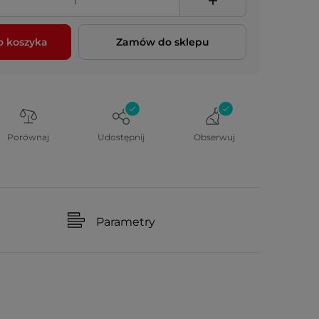
o koszyka
Zamów do sklepu
Porównaj
Udostępnij
Obserwuj
Parametry