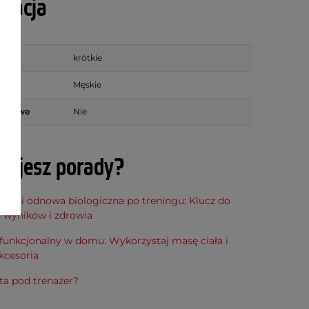
ikacja
krótkie
ie
Męskie
iskowe
Nie
bujesz porady?
cja i odnowa biologiczna po treningu: Klucz do
h wyników i zdrowia
funkcjonalny w domu: Wykorzystaj masę ciała i
kcesoria
ta pod trenażer?