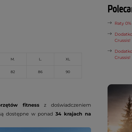
Polec
Raty 0%
Dodatko
Crussis!
Dodatko
Crussis!
M.
L.
XL
82
86
90
rzętów fitness
z doświadczeniem
 są dostępne w ponad
34 krajach na