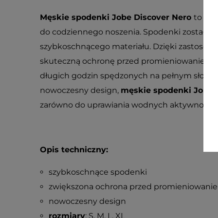
Męskie spodenki Jobe Discover Nero
to wy
do codziennego noszenia. Spodenki zostały
szybkoschnącego materiału. Dzięki zastosowa
skuteczną ochronę przed promieniowaniem UV
długich godzin spędzonych na pełnym słońcu.
nowoczesny design,
męskie spodenki Jobe 
zarówno do uprawiania wodnych aktywności, j
Opis techniczny:
szybkoschnące spodenki
zwiększona ochrona przed promieniowani
nowoczesny design
rozmiary
: S, M, L, XL