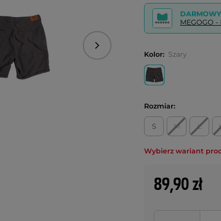
DARMOWY 
MEGOGO - P
Następny
Kolor:
Szary
Rozmiar:
S
M
L
Wybierz wariant pro
89,90 zł