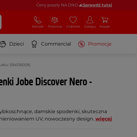
Ceny poszły NA DNO 🌊
Sprawdź tutaj
Kontakt
Porównaj
Ulubione
Zaloguj
Koszyk
Dzieci
Commercial
Promocje
uktu: 594516008)
nki Jobe Discover Nero -
szybkoschnące, damskie spodenki, skuteczna
mieniowaniem UV, nowoczesny design.
więcej