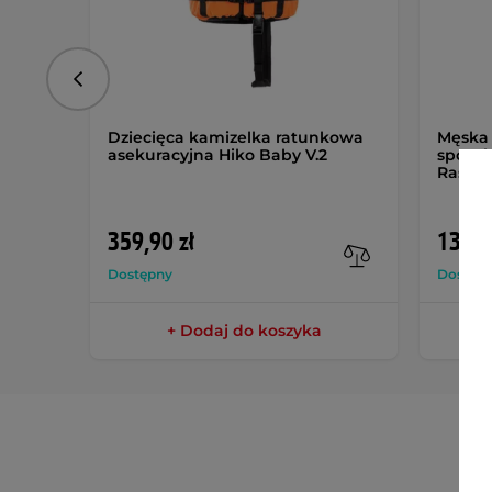
Poprzedni
Dziecięca kamizelka ratunkowa
Męska 
asekuracyjna Hiko Baby V.2
sport
Rashg
359,90 zł
139,9
Dostępny
Dostęp
+ Dodaj do koszyka