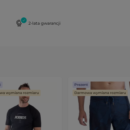
2-lata gwarancji
t
Prezent
wa wymiana rozmiaru
Darmowa wymiana rozmiaru