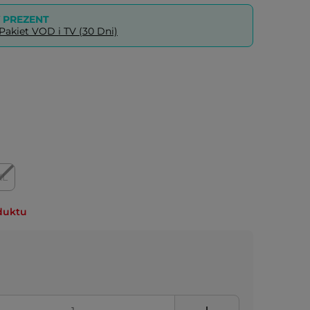
PREZENT
akiet VOD i TV (30 Dni)
XL
duktu