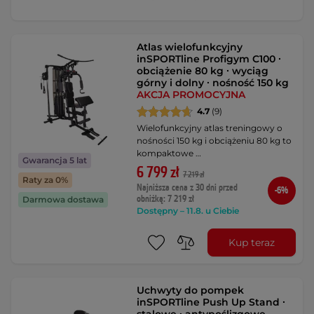
Atlas wielofunkcyjny
inSPORTline Profigym C100 ∙
obciążenie 80 kg ∙ wyciąg
górny i dolny ∙ nośność 150 kg
AKCJA PROMOCYJNA
4.7
(9)
Wielofunkcyjny atlas treningowy o
nośności 150 kg i obciążeniu 80 kg to
kompaktowe …
Gwarancja 5 lat
6 799 zł
7 219 zł
Raty za 0%
Najniższa cena z 30 dni przed
-6%
obniżką: 7 219 zł
Darmowa dostawa
Dostępny – 11.8. u Ciebie
Kup teraz
Uchwyty do pompek
inSPORTline Push Up Stand ∙