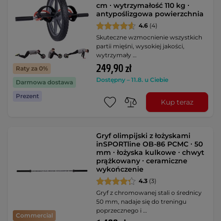
cm ∙ wytrzymałość 110 kg ∙
antypoślizgowa powierzchnia
4.6
(4)
Skuteczne wzmocnienie wszystkich
partii mięśni, wysokiej jakości,
wytrzymały …
249,90 zł
Raty za 0%
Dostępny – 11.8. u Ciebie
Darmowa dostawa
Prezent
Kup teraz
Gryf olimpijski z łożyskami
inSPORTline OB-86 PCMC ∙ 50
mm ∙ łożyska kulkowe ∙ chwyt
prążkowany ∙ ceramiczne
wykończenie
4.3
(3)
Gryf z chromowanej stali o średnicy
50 mm, nadaje się do treningu
poprzecznego i …
Commercial