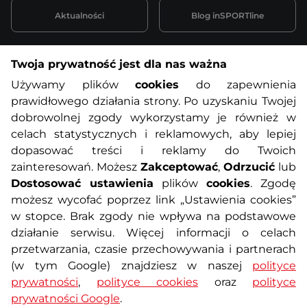
Aktualności
Blog inSPORTline
Twoja prywatność jest dla nas ważna
Informacje o zakupach
Używamy plików
cookies
do zapewnienia
prawidłowego działania strony. Po uzyskaniu Twojej
O nas
Regulamin sklepu
dobrowolnej zgody wykorzystamy je również w
celach statystycznych i reklamowych, aby lepiej
dopasować treści i reklamy do Twoich
Polityka prywatności
Koszty przesyłek
zainteresowań. Możesz
Zakceptować
,
Odrzucić
lub
Dostosować ustawienia
plików
cookies
. Zgodę
Metody płatności
Program lojalnościowy
możesz wycofać poprzez link „Ustawienia cookies”
w stopce. Brak zgody nie wpływa na podstawowe
działanie serwisu. Więcej informacji o celach
Usługi dodatkowe
Reklamacje i serwis
przetwarzania, czasie przechowywania i partnerach
(w tym Google) znajdziesz w naszej
polityce
Formularz kontaktowy
Wyposażenie siłowni
prywatności
,
polityce cookies
oraz
polityce
prywatności Google
.