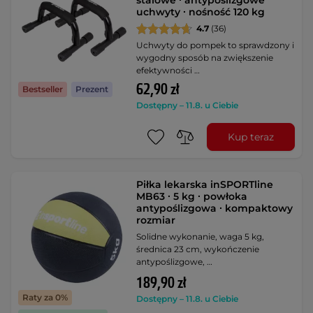
stalowe ∙ antypoślizgowe
uchwyty ∙ nośność 120 kg
4.7
(36)
Uchwyty do pompek to sprawdzony i
wygodny sposób na zwiększenie
efektywności …
62,90 zł
Bestseller
Prezent
Dostępny – 11.8. u Ciebie
Kup teraz
Piłka lekarska inSPORTline
MB63 ∙ 5 kg ∙ powłoka
antypoślizgowa ∙ kompaktowy
rozmiar
Solidne wykonanie, waga 5 kg,
średnica 23 cm, wykończenie
antypoślizgowe, …
189,90 zł
Raty za 0%
Dostępny – 11.8. u Ciebie