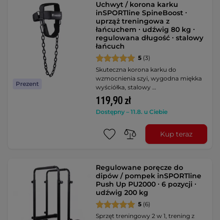
Uchwyt / korona karku
inSPORTline SpineBoost ∙
uprząż treningowa z
łańcuchem ∙ udźwig 80 kg ∙
regulowana długość ∙ stalowy
łańcuch
5
(3)
Skuteczna korona karku do
wzmocnienia szyi, wygodna miękka
Prezent
wyściółka, stalowy …
119,90 zł
Dostępny – 11.8. u Ciebie
Kup teraz
Regulowane poręcze do
dipów / pompek inSPORTline
Push Up PU2000 ∙ 6 pozycji ∙
udźwig 200 kg
5
(6)
Sprzęt treningowy 2 w 1, trening z