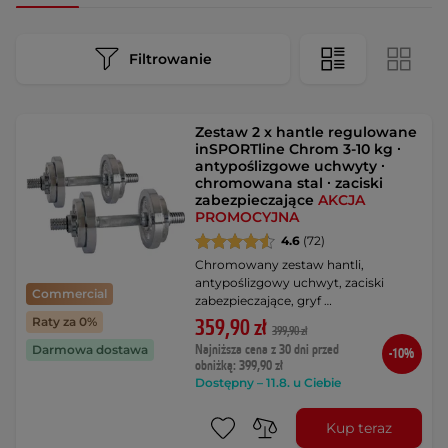
Filtrowanie
Zestaw 2 x hantle regulowane
inSPORTline Chrom 3-10 kg ∙
antypoślizgowe uchwyty ∙
chromowana stal ∙ zaciski
zabezpieczające
AKCJA
PROMOCYJNA
4.6
(72)
Chromowany zestaw hantli,
antypoślizgowy uchwyt, zaciski
Commercial
zabezpieczające, gryf …
Raty za 0%
359,90 zł
399,90 zł
Najniższa cena z 30 dni przed
Darmowa dostawa
-10%
obniżką: 399,90 zł
Dostępny – 11.8. u Ciebie
Kup teraz