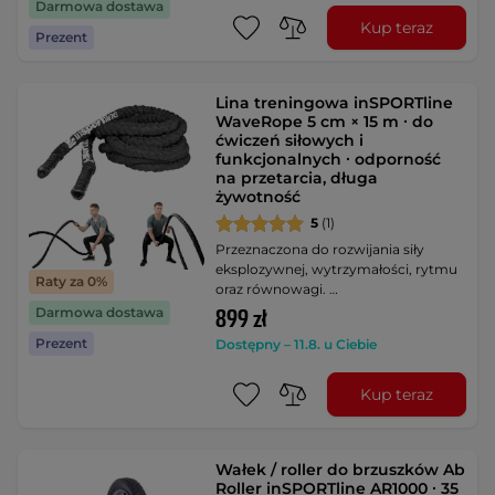
Darmowa dostawa
Kup teraz
Prezent
Lina treningowa inSPORTline
WaveRope 5 cm × 15 m ∙ do
ćwiczeń siłowych i
funkcjonalnych ∙ odporność
na przetarcia, długa
żywotność
5
(1)
Przeznaczona do rozwijania siły
eksplozywnej, wytrzymałości, rytmu
Raty za 0%
oraz równowagi. …
Darmowa dostawa
899 zł
Prezent
Dostępny – 11.8. u Ciebie
Kup teraz
Wałek / roller do brzuszków Ab
Roller inSPORTline AR1000 ∙ 35