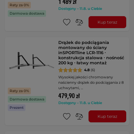
1 489 zł
Raty za 0%
Dostępny – 11.8. u Ciebie
Darmowa dostawa
Kup teraz
Drążek do podciągania
montowany do ściany
inSPORTline LCR-1116 ∙
konstrukcja stalowa ∙ nośność
200 kg ∙ łatwy montaż
4.8
(6)
Wysokiej jakości chromowany
naścienny drążek do podciągania z 8
uchwytami, …
Raty za 0%
479,90 zł
Darmowa dostawa
Dostępny – 11.8. u Ciebie
Prezent
Kup teraz