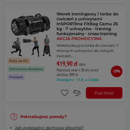
Worek treningowy / torba do
ćwiczeń z uchwytami
inSPORTline FitBag Camu 25
kg ∙ 7 uchwytów ∙ trening
funkcjonalny ∙ cross-training
AKCJA PROMOCYJNA
Wielofunkcyjna torba do ćwiczeń, 7
mocnych uchwytów do różnych
ćwiczeń, …
Raty za 0%
419,90 zł
589 zł
Darmowa dostawa
Najniższa cena z 30 dni przed
-29%
obniżką: 589 zł
Prezent
Dostępny – 11.8. u Ciebie
Kup teraz
Potrzebujesz porady?
Jak wyposażyć domową siłownię?