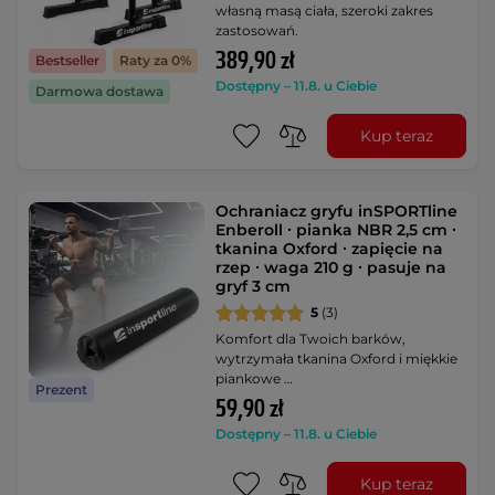
własną masą ciała, szeroki zakres
zastosowań.
389,90 zł
Bestseller
Raty za 0%
Dostępny – 11.8. u Ciebie
Darmowa dostawa
Kup teraz
Ochraniacz gryfu inSPORTline
Enberoll ∙ pianka NBR 2,5 cm ∙
tkanina Oxford ∙ zapięcie na
rzep ∙ waga 210 g ∙ pasuje na
gryf 3 cm
5
(3)
Komfort dla Twoich barków,
wytrzymała tkanina Oxford i miękkie
piankowe …
Prezent
59,90 zł
Dostępny – 11.8. u Ciebie
Kup teraz