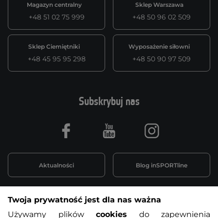
Magazyn centralny
Sklep Warszawa
+48 51 02 75 999
+48 50 96 02 509
Sklep Ciemiętniki
Wyposażenie siłowni
+48 45 95 95 298
+48 50 90 97 509
Subskrybuj nas
Facebook
Youtube
Instagram
Aktualności
Blog inSPORTline
Twoja prywatność jest dla nas ważna
Informacje o zakupach
Używamy plików
cookies
do zapewnienia