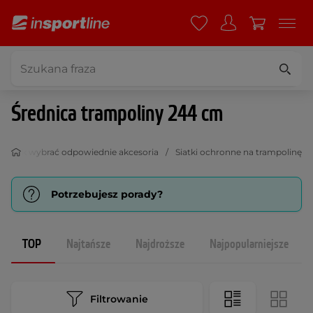
Średnica trampoliny 244 cm
Jak wybrać odpowiednie akcesoria
Siatki ochronne na trampolinę
Potrzebujesz porady?
TOP
Najtańsze
Najdroższe
Najpopularniejsze
Filtrowanie