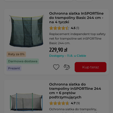
Ochronna siatka InSPORTline
do trampoliny Basic 244 cm -
na 4 tyczki
4.5
(1)
Replacement independent top safety
net for trampoline set inSPORTline
Basic 244 cm.
229,90 zł
Raty za 0%
Dostępny – 11.8. u Ciebie
Darmowa dostawa
Kup teraz
Prezent
Ochronna siatka do
trampoliny inSPORTline 244
cm + 6 prętów
podtrzymujących
4.7
(9)
Ochronna siatka do trampoliny,