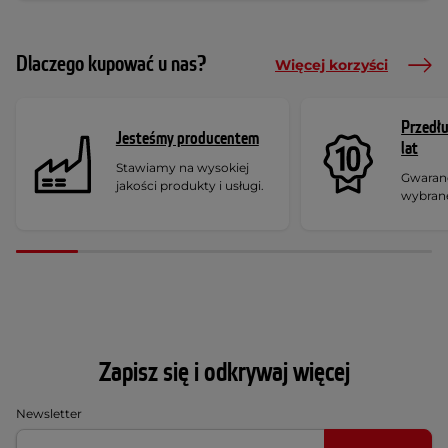
Dlaczego kupować u nas?
Więcej korzyści
Przedł
Jesteśmy producentem
lat
Stawiamy na wysokiej
Gwaranc
jakości produkty i usługi.
wybran
Zapisz się i odkrywaj więcej
Newsletter