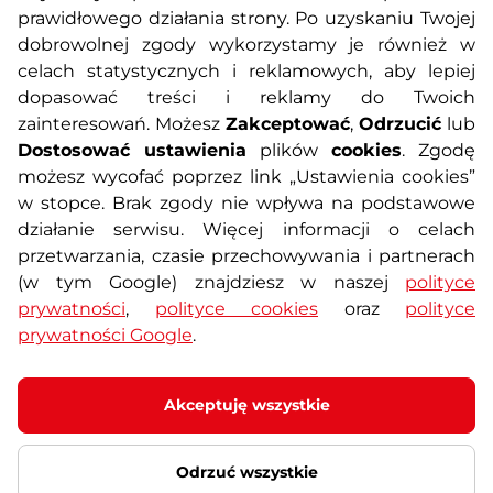
prawidłowego działania strony. Po uzyskaniu Twojej
O nas
Regulamin sklepu
dobrowolnej zgody wykorzystamy je również w
celach statystycznych i reklamowych, aby lepiej
dopasować treści i reklamy do Twoich
Polityka prywatności
Koszty przesyłek
zainteresowań. Możesz
Zakceptować
,
Odrzucić
lub
Dostosować ustawienia
plików
cookies
. Zgodę
Metody płatności
Program lojalnościowy
możesz wycofać poprzez link „Ustawienia cookies”
w stopce. Brak zgody nie wpływa na podstawowe
działanie serwisu. Więcej informacji o celach
Usługi dodatkowe
Reklamacje i serwis
przetwarzania, czasie przechowywania i partnerach
(w tym Google) znajdziesz w naszej
polityce
Formularz kontaktowy
Wyposażenie siłowni
prywatności
,
polityce cookies
oraz
polityce
prywatności Google
.
Zamówienia publiczne
Odstąpienie od umowy
Akceptuję wszystkie
Odrzuć wszystkie