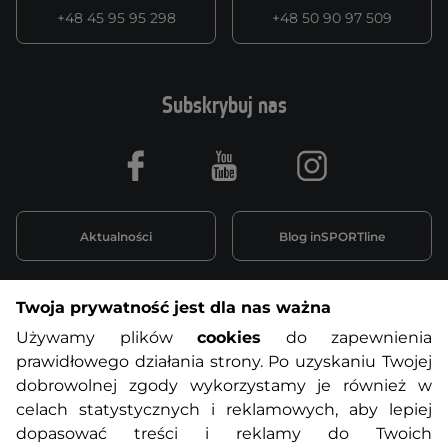
+48 45 95 95 298
+48 50 90 97 509
Subskrybuj nas
Facebook
Youtube
Instagram
Aktualności
Blog inSPORTline
Twoja prywatność jest dla nas ważna
Informacje o zakupach
Używamy plików
cookies
do zapewnienia
prawidłowego działania strony. Po uzyskaniu Twojej
O nas
Regulamin sklepu
dobrowolnej zgody wykorzystamy je również w
celach statystycznych i reklamowych, aby lepiej
dopasować treści i reklamy do Twoich
Polityka prywatności
Koszty przesyłek