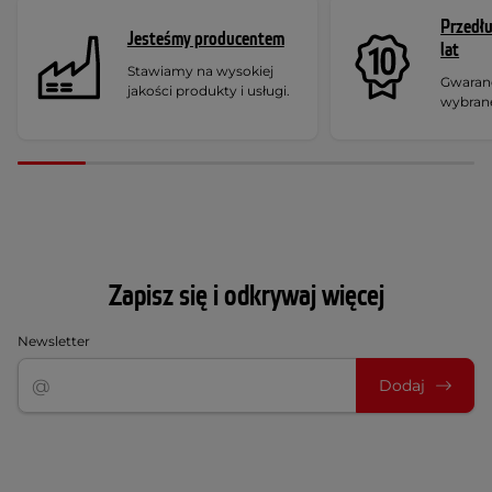
Przedł
Jesteśmy producentem
lat
Stawiamy na wysokiej
Gwaranc
jakości produkty i usługi.
wybran
Zapisz się i odkrywaj więcej
Newsletter
Dodaj