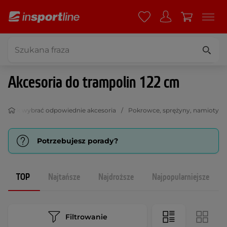
Akcesoria do trampolin 122 cm
Jak wybrać odpowiednie akcesoria
Pokrowce, sprężyny, namioty
Potrzebujesz porady?
TOP
Najtańsze
Najdroższe
Najpopularniejsze
Filtrowanie