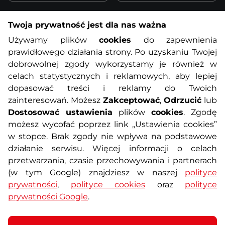
Twoja prywatność jest dla nas ważna
Informacje o zakupach
Używamy plików
cookies
do zapewnienia
prawidłowego działania strony. Po uzyskaniu Twojej
O nas
Regulamin sklepu
dobrowolnej zgody wykorzystamy je również w
celach statystycznych i reklamowych, aby lepiej
dopasować treści i reklamy do Twoich
Polityka prywatności
Koszty przesyłek
zainteresowań. Możesz
Zakceptować
,
Odrzucić
lub
Dostosować ustawienia
plików
cookies
. Zgodę
Metody płatności
Program lojalnościowy
możesz wycofać poprzez link „Ustawienia cookies”
w stopce. Brak zgody nie wpływa na podstawowe
działanie serwisu. Więcej informacji o celach
Usługi dodatkowe
Reklamacje i serwis
przetwarzania, czasie przechowywania i partnerach
(w tym Google) znajdziesz w naszej
polityce
Formularz kontaktowy
Wyposażenie siłowni
prywatności
,
polityce cookies
oraz
polityce
prywatności Google
.
Zamówienia publiczne
Odstąpienie od umowy