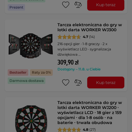
Kup teraz
Prezent
Tarcza elektroniczna do gry w
lotki darta WORKER WJ300
4.7
(14)
216 opcji gier ∙ 1-8 graczy ∙ 2 x
wyświetlacz LED ∙ sygnalizacja
dźwiękowa …
309,90 zł
Dostępny – 11.8. u Ciebie
Bestseller
Raty za 0%
Darmowa dostawa
Kup teraz
Tarcza elektroniczna do gry w
lotki darta WORKER WJ200 ∙
wyświetlacz LCD ∙ 18 gier z 159
opcjami ∙ dla 1-8 osób ∙ na
baterie ∙ trwała obudowa
4.8
(27)