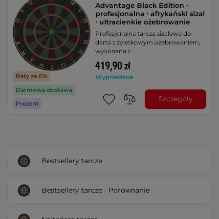
Advantage Black Edition ∙
profesjonalna ∙ afrykański sizal
∙ ultracienkie ożebrowanie
Profesjonalna tarcza sizalowa do
darta z żyletkowym ożebrowaniem,
wykonana z …
419,90 zł
Raty za 0%
Wyprzedane
Darmowa dostawa
Szczegóły
Prezent
Bestsellery tarcze
Bestsellery tarcze - Porównanie