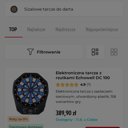
Sizalowe tarcze do darta
TOP
Najtańsze
Najdroższe
Najpopularniejsze
Filtrowanie
Elektroniczna tarcza z
rzutkami Echowell DC 100
4.9
(7)
Elektroniczna tarcza z zasilaczem
sieciowym, utwardzony plastik, 158
wariantów gry.
389,90 zł
Raty za 0%
Dostępny – 11.8. u Ciebie
Darmowa dostawa