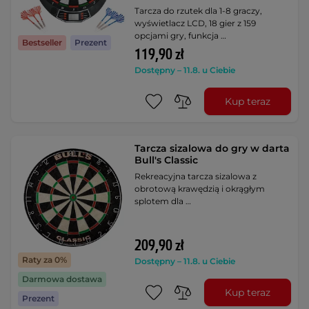
Tarcza do rzutek dla 1-8 graczy,
wyświetlacz LCD, 18 gier z 159
opcjami gry, funkcja …
Bestseller
Prezent
119,90 zł
Dostępny – 11.8. u Ciebie
Kup teraz
Tarcza sizalowa do gry w darta
Bull's Classic
Rekreacyjna tarcza sizalowa z
obrotową krawędzią i okrągłym
splotem dla …
209,90 zł
Raty za 0%
Dostępny – 11.8. u Ciebie
Darmowa dostawa
Kup teraz
Prezent