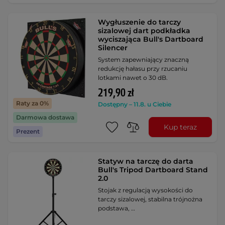
Wygłuszenie do tarczy
sizalowej dart podkładka
wyciszająca Bull's Dartboard
Silencer
System zapewniający znaczną
redukcję hałasu przy rzucaniu
lotkami nawet o 30 dB.
219,90 zł
Raty za 0%
Dostępny – 11.8. u Ciebie
Darmowa dostawa
Kup teraz
Prezent
Statyw na tarczę do darta
Bull's Tripod Dartboard Stand
2.0
Stojak z regulacją wysokości do
tarczy sizalowej, stabilna trójnożna
podstawa, …