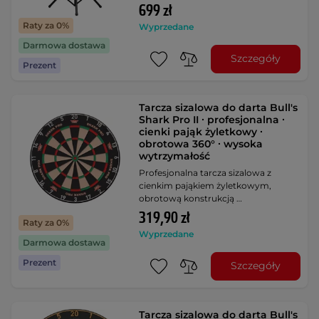
699 zł
Raty za 0%
Wyprzedane
Darmowa dostawa
Szczegóły
Prezent
Tarcza sizalowa do darta Bull's
Shark Pro II ∙ profesjonalna ∙
cienki pająk żyletkowy ∙
obrotowa 360° ∙ wysoka
wytrzymałość
Profesjonalna tarcza sizalowa z
cienkim pająkiem żyletkowym,
obrotową konstrukcją …
319,90 zł
Raty za 0%
Wyprzedane
Darmowa dostawa
Prezent
Szczegóły
Tarcza sizalowa do darta Bull's