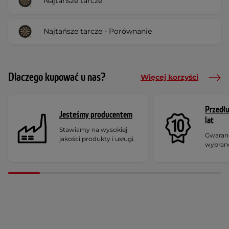
Najtańsze tarcze
Najtańsze tarcze - Porównanie
Dlaczego kupować u nas?
Więcej korzyści
Przedł
Jesteśmy producentem
lat
Stawiamy na wysokiej
Gwaranc
jakości produkty i usługi.
wybran