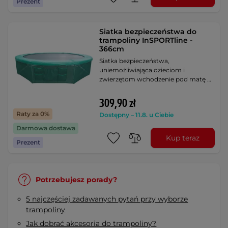
Prezent
Siatka bezpieczeństwa do
trampoliny InSPORTline -
366cm
Siatka bezpieczeństwa,
uniemożliwiająca dzieciom i
zwierzętom wchodzenie pod matę …
309,90 zł
Raty za 0%
Dostępny – 11.8. u Ciebie
Darmowa dostawa
Kup teraz
Prezent
Potrzebujesz porady?
5 najczęściej zadawanych pytań przy wyborze
trampoliny
Jak dobrać akcesoria do trampoliny?