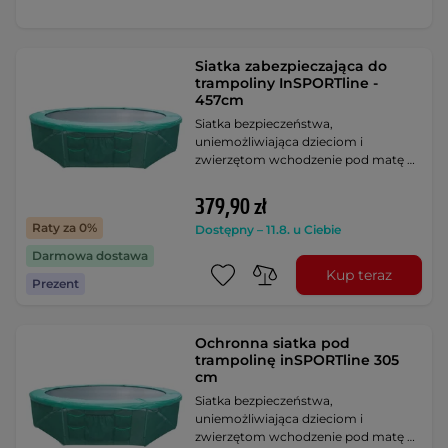
Siatka zabezpieczająca do
trampoliny InSPORTline -
457cm
Siatka bezpieczeństwa,
uniemożliwiająca dzieciom i
zwierzętom wchodzenie pod matę …
379,90 zł
Raty za 0%
Dostępny – 11.8. u Ciebie
Darmowa dostawa
Kup teraz
Prezent
Ochronna siatka pod
trampolinę inSPORTline 305
cm
Siatka bezpieczeństwa,
uniemożliwiająca dzieciom i
zwierzętom wchodzenie pod matę …