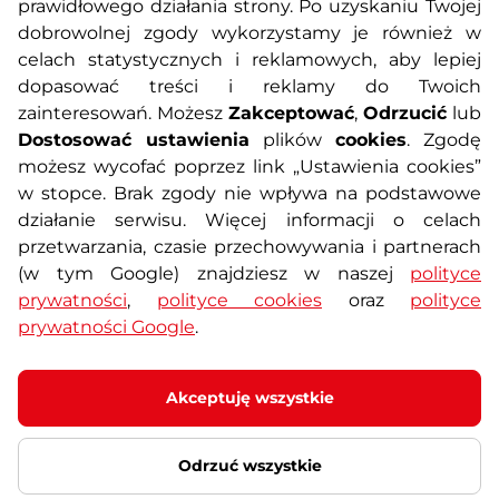
prawidłowego działania strony. Po uzyskaniu Twojej
O nas
Regulamin sklepu
dobrowolnej zgody wykorzystamy je również w
celach statystycznych i reklamowych, aby lepiej
dopasować treści i reklamy do Twoich
Polityka prywatności
Koszty przesyłek
zainteresowań. Możesz
Zakceptować
,
Odrzucić
lub
Dostosować ustawienia
plików
cookies
. Zgodę
Metody płatności
Program lojalnościowy
możesz wycofać poprzez link „Ustawienia cookies”
w stopce. Brak zgody nie wpływa na podstawowe
działanie serwisu. Więcej informacji o celach
Usługi dodatkowe
Reklamacje i serwis
przetwarzania, czasie przechowywania i partnerach
(w tym Google) znajdziesz w naszej
polityce
Formularz kontaktowy
Wyposażenie siłowni
prywatności
,
polityce cookies
oraz
polityce
prywatności Google
.
Zamówienia publiczne
Odstąpienie od umowy
Akceptuję wszystkie
Odrzuć wszystkie