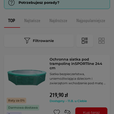
Potrzebujesz porady?
TOP
Najtańsze
Najdroższe
Najpopularniejsze
Filtrowanie
Ochronna siatka pod
trampolinę inSPORTline 244
cm
Siatka bezpieczeństwa,
uniemożliwiająca dzieciom i
zwierzętom wchodzenie pod matę …
219,90 zł
Raty za 0%
Dostępny – 11.8. u Ciebie
Darmowa dostawa
Kup teraz