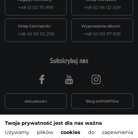
+48 51 02 75 999
+48 50 96 02 509
Sklep Ciemiętniki
Wyposażenie siłowni
+48 45 95 95 298
+48 50 90 97 509
Subskrybuj nas
Facebook
Youtube
Instagram
Aktualności
Blog inSPORTline
Twoja prywatność jest dla nas ważna
Informacje o zakupach
Używamy plików
cookies
do zapewnienia