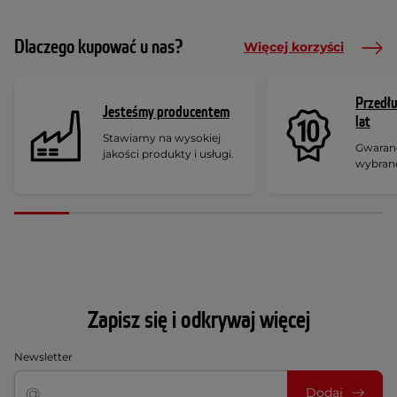
Dlaczego kupować u nas?
Więcej korzyści
Przedł
Jesteśmy producentem
lat
Stawiamy na wysokiej
Gwaranc
jakości produkty i usługi.
wybran
Zapisz się i odkrywaj więcej
Newsletter
Dodaj