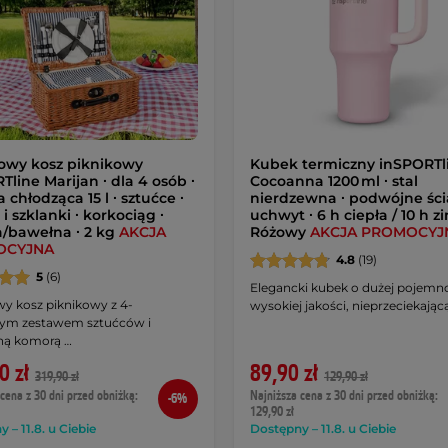
owy kosz piknikowy
Kubek termiczny inSPORTl
Tline Marijan ∙ dla 4 osób ∙
Cocoanna 1200 ml ∙ stal
chłodząca 15 l ∙ sztućce ∙
nierdzewna ∙ podwójne ścia
 i szklanki ∙ korkociąg ∙
uchwyt ∙ 6 h ciepła / 10 h z
a/bawełna ∙ 2 kg
AKCJA
Różowy
AKCJA PROMOCYJ
OCYJNA
4.8
(19)
5
(6)
Elegancki kubek o dużej pojemno
wy kosz piknikowy z 4-
wysokiej jakości, nieprzeciekając
ym zestawem sztućców i
ną komorą …
0 zł
89,90 zł
319,90 zł
129,90 zł
cena z 30 dni przed obniżką:
Najniższa cena z 30 dni przed obniżką:
-6%
129,90 zł
 – 11.8. u Ciebie
Dostępny – 11.8. u Ciebie