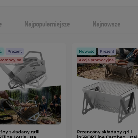
e
Najpopularniejsze
Najnowsze
ć
Prezent
Nowość
Prezent
promocyjna
Akcja promocyjna
śny składany grill
Przenośny składany grill
line Lotris ∙ stal
inSPORTline Cardbeq ∙ stal