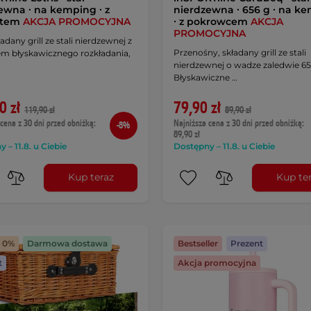
ewna ∙ na kemping ∙ z
nierdzewna ∙ 656 g ∙ na k
ytem
AKCJA PROMOCYJNA
∙ z pokrowcem
AKCJA
PROMOCYJNA
ładany grill ze stali nierdzewnej z
Przenośny, składany grill ze stali
m błyskawicznego rozkładania,
nierdzewnej o wadze zaledwie 65
Błyskawiczne …
0 zł
79,90 zł
119,90 zł
89,90 zł
cena z 30 dni przed obniżką:
Najniższa cena z 30 dni przed obniżką:
-8%
89,90 zł
 – 11.8. u Ciebie
Dostępny – 11.8. u Ciebie
Kup teraz
Kup te
a 0%
Darmowa dostawa
Bestseller
Prezent
t
Akcja promocyjna