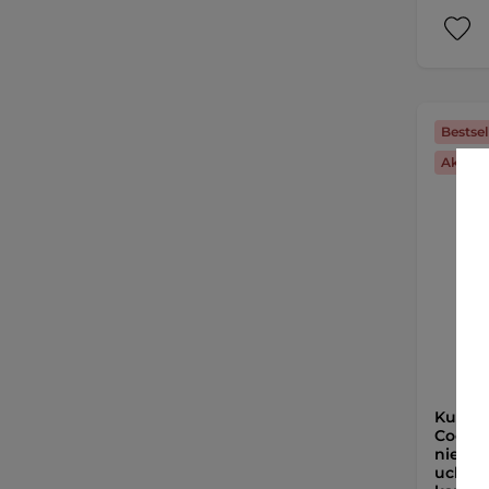
Bestsel
Akcja 
Kubek 
Cocoan
nierdz
uchwyt 