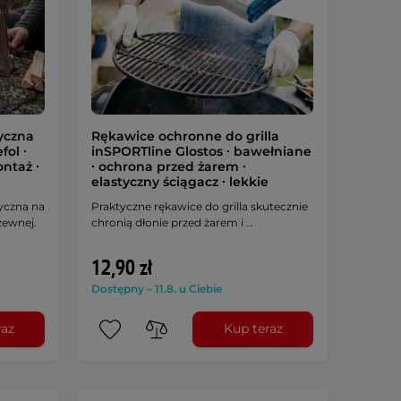
yczna
Rękawice ochronne do grilla
ol ∙
inSPORTline Glostos ∙ bawełniane
ntaż ∙
∙ ochrona przed żarem ∙
elastyczny ściągacz ∙ lekkie
yczna na
Praktyczne rękawice do grilla skutecznie
zewnej.
chronią dłonie przed żarem i …
12,90 zł
Dostępny – 11.8. u Ciebie
raz
Kup teraz