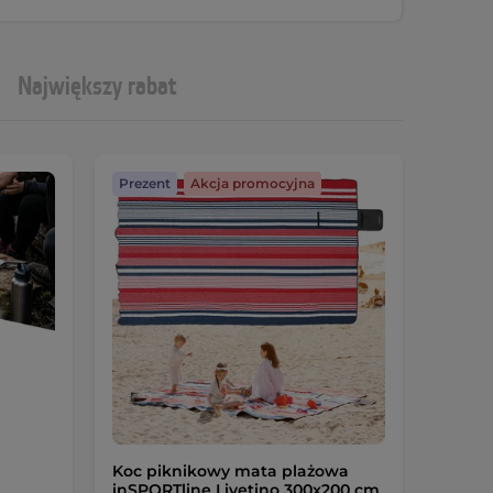
Największy rabat
Prezent
Akcja promocyjna
Koc piknikowy mata plażowa
inSPORTline Livetino 300x200 cm