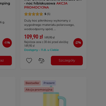
emping
- noc hibiskusowa
AKCJA
PROMOCYJNA
5
(5)
Duży koc piknikowy wykonany z
6 g.
wygodnego materiału polarowego,
wodoodporny spód, …
109,90 zł
149,90 zł
Najniższa cena z 30 dni przed obniżką:
-11%
-27%
149,90 zł
Dostępny – 11.8. u Ciebie
raz
Szczegóły
Bestseller
Prezent
Akcja promocyjna