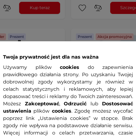
Kup teraz
Szczeg
ler
Prezent
Prezent
Akcja promocyjna
promocyjna
Twoja prywatność jest dla nas ważna
Używamy plików
cookies
do zapewnienia
prawidłowego działania strony. Po uzyskaniu Twojej
dobrowolnej zgody wykorzystamy je również w
celach statystycznych i reklamowych, aby lepiej
dopasować treści i reklamy do Twoich zainteresowań.
Możesz
Zakceptować
,
Odrzucić
lub
Dostosować
ustawienia
plików
cookies
. Zgodę możesz wycofać
termiczny inSPORTline
Kubek termiczny inSPORTl
poprzez link „Ustawienia cookies” w stopce. Brak
na 1200 ml ∙ stal
Natticino ∙ do uchwytów
zgody nie wpływa na podstawowe działanie serwisu.
ewna ∙ podwójne ścianki ∙
samochodowych ∙ podwój
∙ 6 h ciepła / 10 h zimna -
zakrętka ∙ stal nierdzewna 
Więcej informacji o celach przetwarzania, czasie