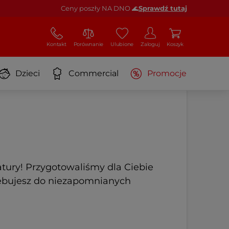
Ceny poszły NA DNO 🌊
Sprawdź tutaj
Kontakt
Porównanie
Ulubione
Zaloguj
Koszyk
Dzieci
Commercial
Promocje
tury! Przygotowaliśmy dla Ciebie
zebujesz do niezapomnianych