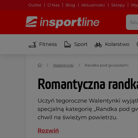
Outlet
O Nas
Blog
Aktualności
Sklepy
Wyp
Fitness
Sport
Kolarstwo
Walentynki
Randka pod gwiazdami
Romantyczna randk
Uczyń tegoroczne Walentynki wyjątk
specjalną kategorię „Randka pod gw
chwil na świeżym powietrzu.
Rozwiń