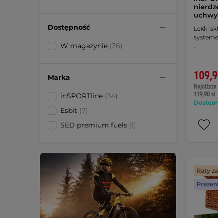
nierdz
uchw
Dostępność
Lekki sk
systeme
W magazynie
(36)
…
109,9
Marka
Najniższa 
119,90 zł
inSPORTline
(34)
Dostępny
Esbit
(7)
SED premium fuels
(1)
Raty z
Prezen