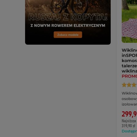
Wiklin
inSPOR
komora 
talerze
wiklin
PROM
Wiklino
osobow
izolowa
299,9
Najniższa 
319,90 zł
Dostępny