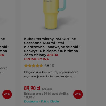
ine
Kubek termiczny inSPORTline
Cocoanna 1200 ml ∙ stal
nki ∙
nierdzewna ∙ podwójne ścianki ∙
imna -
uchwyt ∙ 6 h ciepła / 10 h zimna -
NA
Żółto-zielony
AKCJA
PROMOCYJNA
4.8
(19)
ści z
Elegancki kubek o dużej pojemności z
ą …
wysokiej jakości, nieprzeciekającą …
89,90 zł
129,90 zł
Najniższa cena z 30 dni przed obniżką:
-31%
-31%
129,90 zł
Dostępny – 11.8. u Ciebie