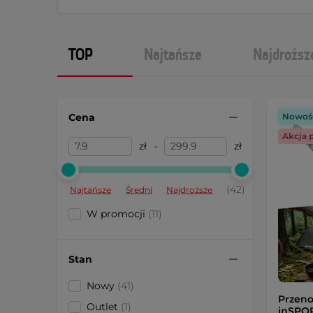
TOP
Najtańsze
Najdroższ
Cena
Nowoś
Akcja 
zł
-
zł
(42)
Najtańsze
Średni
Najdroższe
W promocji
(11)
Stan
Nowy
(41)
Przeno
Outlet
(1)
inSPORT