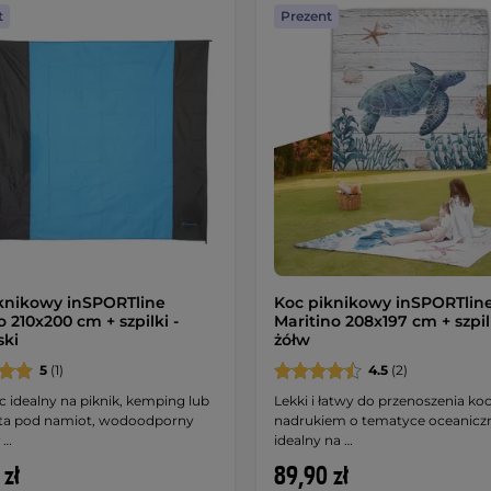
t
Prezent
knikowy inSPORTline
Koc piknikowy inSPORTlin
 210x200 cm + szpilki -
Maritino 208x197 cm + szpilk
ski
żółw
5
(1)
4.5
(2)
c idealny na piknik, kemping lub
Lekki i łatwy do przenoszenia koc
ta pod namiot, wodoodporny
nadrukiem o tematyce oceaniczn
 …
idealny na …
 zł
89,90 zł