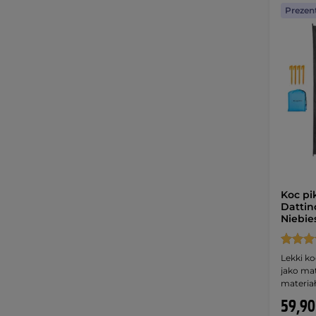
Prezen
Koc pi
Dattino
Niebie
Lekki ko
jako ma
materiał
59,90