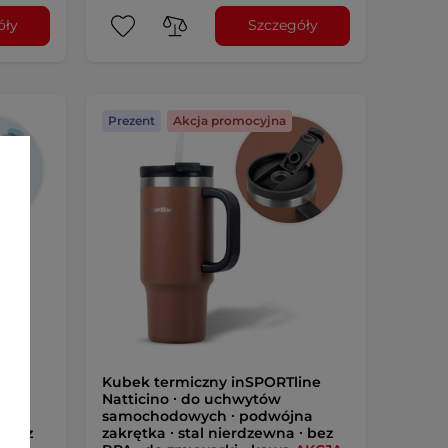
óły
Szczegóły
Prezent
Akcja promocyjna
ine
Kubek termiczny inSPORTline
Natticino ∙ do uchwytów
na
samochodowych ∙ podwójna
∙ bez
zakrętka ∙ stal nierdzewna ∙ bez