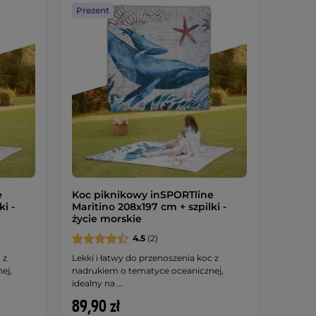
Prezent
e
Koc piknikowy inSPORTline
i -
Maritino 208x197 cm + szpilki -
życie morskie
4.5
(2)
 z
Lekki i łatwy do przenoszenia koc z
ej,
nadrukiem o tematyce oceanicznej,
idealny na …
89,90 zł