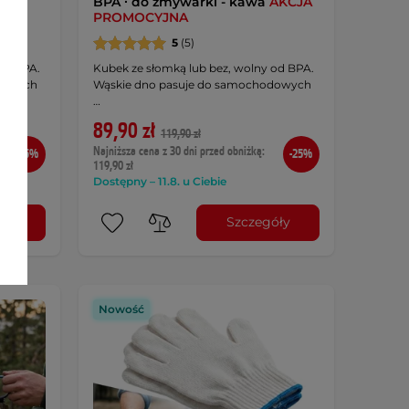
ski
BPA ∙ do zmywarki - kawa
AKCJA
PROMOCYJNA
5
(5)
od BPA.
Kubek ze słomką lub bez, wolny od BPA.
dowych
Wąskie dno pasuje do samochodowych
…
89,90 zł
119,90 zł
Najniższa cena z 30 dni przed obniżką:
-25%
-25%
119,90 zł
Dostępny – 11.8. u Ciebie
óły
Szczegóły
Nowość