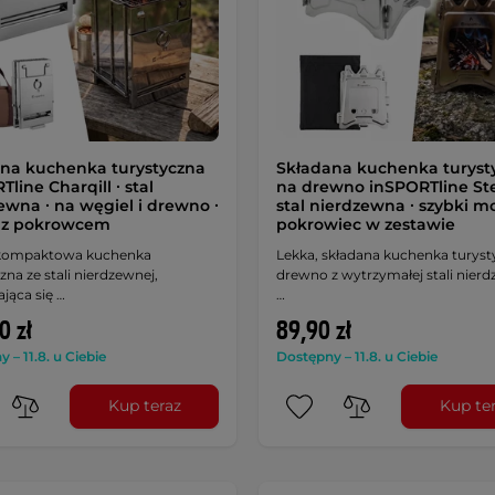
na kuchenka turystyczna
Składana kuchenka turyst
line Charqill ∙ stal
na drewno inSPORTline Stef
ewna ∙ na węgiel i drewno ∙
stal nierdzewna ∙ szybki mo
∙ z pokrowcem
pokrowiec w zestawie
 kompaktowa kuchenka
Lekka, składana kuchenka turyst
zna ze stali nierdzewnej,
drewno z wytrzymałej stali nierd
jąca się …
…
0 zł
89,90 zł
 – 11.8. u Ciebie
Dostępny – 11.8. u Ciebie
Kup teraz
Kup te