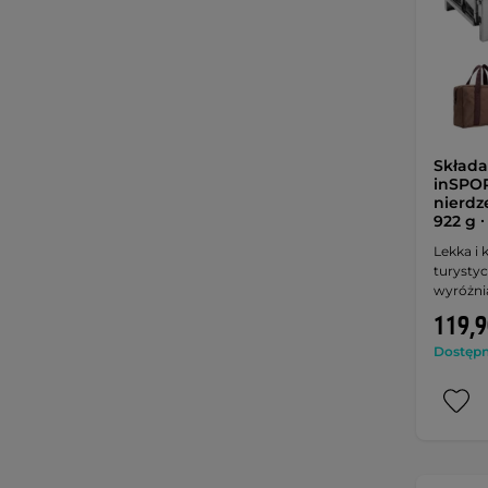
Składa
inSPORT
nierdz
922 g 
Lekka i
turystyc
wyróżnia
119,9
Dostępny