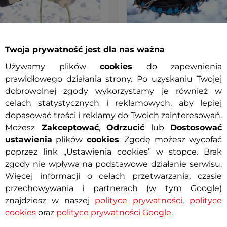
Twoja prywatność jest dla nas ważna
ntypoślizgowe na buty
Raki antypoślizgowe inSPO
line Harrack II ∙ 10
Grint Premium ∙ 24 kolce 
Używamy plików
cookies
do zapewnienia
ych kolców ∙ waga 181 g ∙
∙ elastyczne ∙ waga 388 g/sz
czne ∙ do każdego obuwia
uniwersalne na buty
prawidłowego działania strony. Po uzyskaniu Twojej
dobrowolnej zgody wykorzystamy je również w
4.9
(49)
4.9
(18)
celach statystycznych i reklamowych, aby lepiej
zne antypoślizgowe nakładki na
Praktyczne raki antypoślizgowe,
dopasować treści i reklamy do Twoich zainteresowań.
 miasta i parku, odpowiednie na
mocowanie do buta, odpowiedn
wędrówek, …
Możesz
Zakceptować
,
Odrzucić
lub
Dostosować
ustawienia
plików
cookies
. Zgodę możesz wycofać
 zł
129,90 zł
poprzez link „Ustawienia cookies” w stopce. Brak
 – 11.8. u Ciebie
Dostępny – 11.8. u Ciebie
zgody nie wpływa na podstawowe działanie serwisu.
Więcej informacji o celach przetwarzania, czasie
Szczegóły
Szczeg
przechowywania i partnerach (w tym Google)
znajdziesz w naszej
polityce prywatności
,
polityce
cookies
oraz
polityce prywatności Google
.