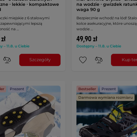
czne ∙ lekkie ∙ kompaktowe
na wodzie ∙ gwizdek ratun
d
waga 90 g
aczki miejskie z 6 stalowymi
Bezpiecznie wchodź na lód! Stal
 zapewniającymi lepszą
kolce asekuracyjne, które unoszą 
pność na …
wodzie …
 zł
49,90 zł
 – 11.8. u Ciebie
Dostępny – 11.8. u Ciebie
Szczegóły
Kup te
ler
Prezent
Bestseller
Prezent
Darmowa wymiana rozmiaru