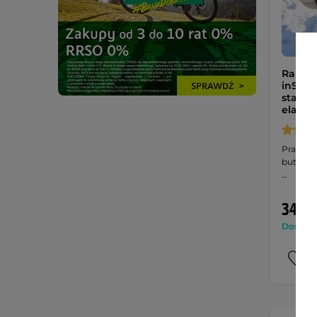
Raki a
inSPORT
stalow
elasty
Praktyc
buty do
…
34,90
Dostępny