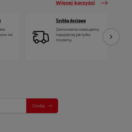
Więcej korzyści
w
Szybka dostawa
zez
Zamówienia realizujemy
ików na
najszybciej jak tylko
Następny
możemy.
Dodaj