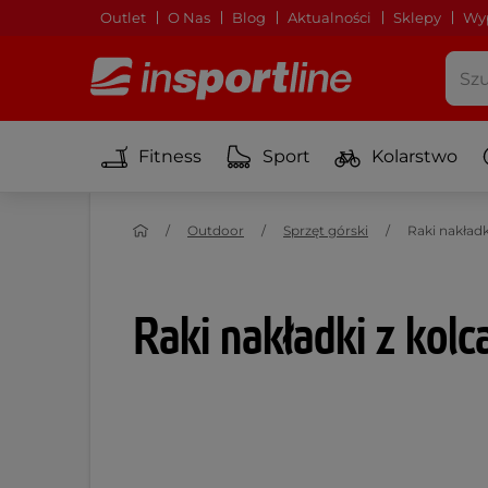
Outlet
O Nas
Blog
Aktualności
Sklepy
Wyp
Fitness
Sport
Kolarstwo
Outdoor
Sprzęt górski
Raki nakładk
Raki nakładki z kolc