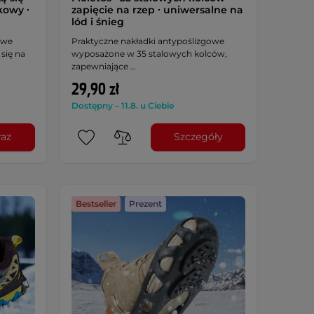
kowy ∙
zapięcie na rzep ∙ uniwersalne na
lód i śnieg
owe
Praktyczne nakładki antypoślizgowe
się na
wyposażone w 35 stalowych kolców,
zapewniające …
29,90 zł
Dostępny – 11.8. u Ciebie
raz
Szczegóły
Bestseller
Prezent