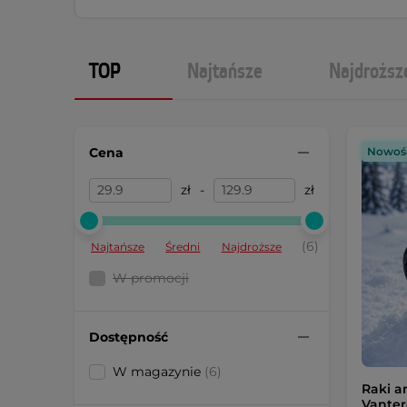
TOP
Najtańsze
Najdroższ
Cena
Nowoś
zł
-
zł
(6)
Najtańsze
Średni
Najdroższe
W promocji
Dostępność
W magazynie
(6)
Raki a
Vanter