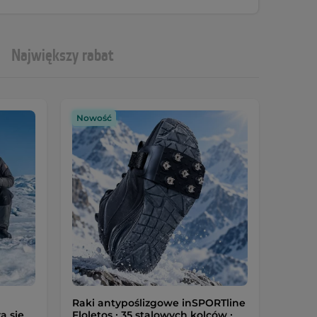
Największy rabat
Nowość
Raki antypoślizgowe inSPORTline
ą się
Floletos ∙ 35 stalowych kolców ∙