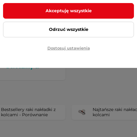
Akceptuję wszystkie
Odrzuć wszystkie
Dostosuj ustawienia
ie możesz wybrać?
Doradzimy Ci
Bestsellery raki nakładki z
Najtańsze raki nakład
kolcami - Porównanie
kolcami