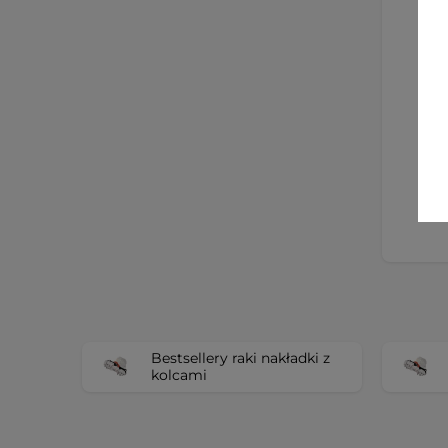
N
Bestsellery raki nakładki z
kolcami