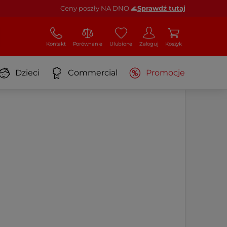
Ceny poszły NA DNO 🌊
Sprawdź tutaj
Kontakt
Porównanie
Ulubione
Zaloguj
Koszyk
Dzieci
Commercial
Promocje