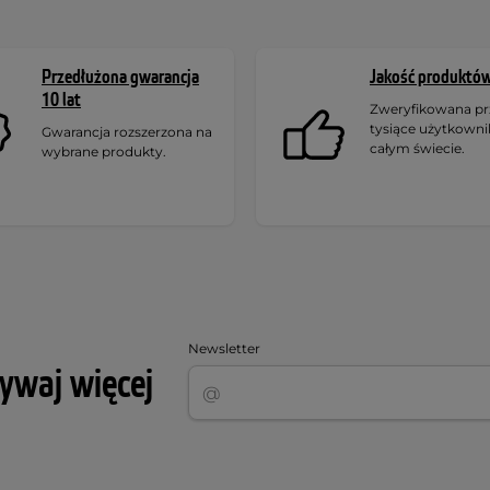
Przedłużona gwarancja
Jakość produktó
10 lat
Zweryfikowana pr
tysiące użytkown
Gwarancja rozszerzona na
całym świecie.
wybrane produkty.
Newsletter
rywaj więcej