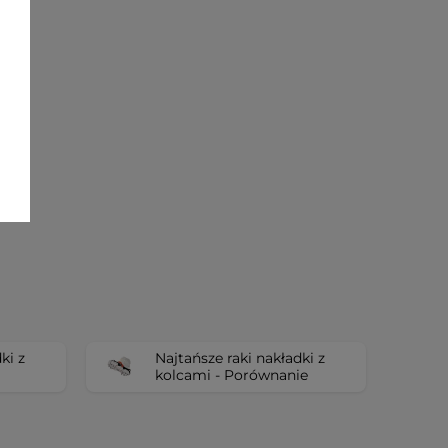
ki z
Najtańsze raki nakładki z
kolcami - Porównanie