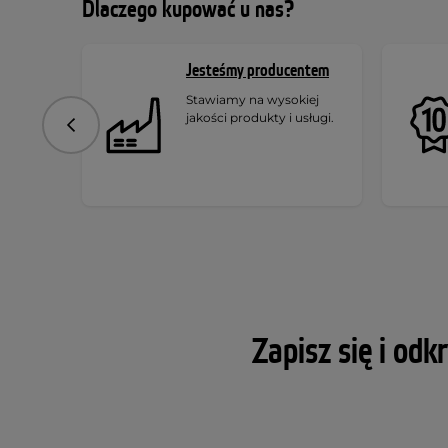
Dlaczego kupować u nas?
Jesteśmy producentem
Stawiamy na wysokiej
jakości produkty i usługi.
Poprzedni
Zapisz się i odk