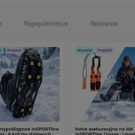
e
Najpopularniejsze
Najnowsze
ć
Prezent
Nowość
Prezent
ntypoślizgowe inSPORTline
Kolce asekuracyjne na lód
os ∙ 6 kolców stalowych ∙
inSPORTline Oryxos ∙ unosz