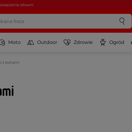
osażenie siłowni
Moto
Outdoor
Zdrowie
Ogród
i z kolcami
ami