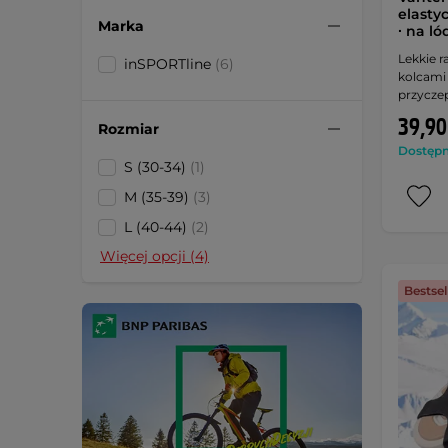
elasty
Marka
∙ na ló
Lekkie r
inSPORTline
(6)
kolcami
przycze
39,90
Rozmiar
Dostępny
S (30-34)
(1)
M (35-39)
(3)
L (40-44)
(2)
Więcej opcji (4)
Bestsel