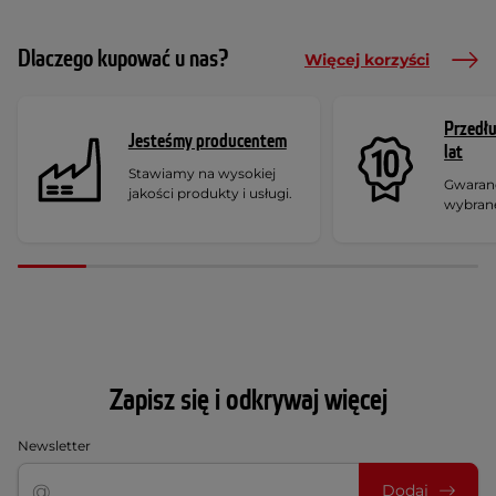
Dlaczego kupować u nas?
Więcej korzyści
Przedł
Jesteśmy producentem
lat
Stawiamy na wysokiej
Gwaranc
jakości produkty i usługi.
wybran
Zapisz się i odkrywaj więcej
Newsletter
Dodaj