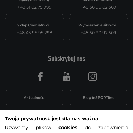
+48 51 02 75 999
+48 50 96 02 509
Sklep Ciemiętniki
Wyposażenie siłowni
+48 45 95 95 298
+48 50 90 97 509
Subskrybuj nas
Facebook
Youtube
Instagram
Aktualności
Blog inSPORTline
Twoja prywatność jest dla nas ważna
Informacje o zakupach
Używamy plików
cookies
do zapewnienia