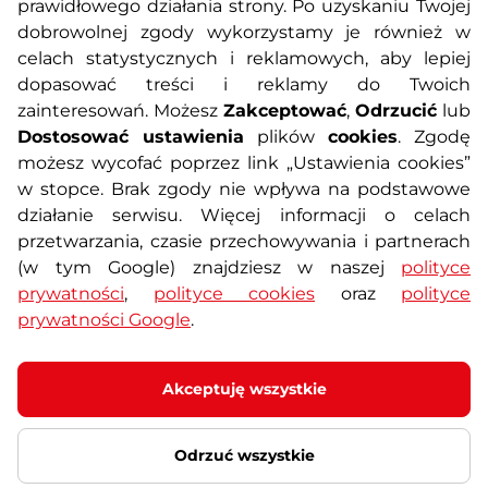
prawidłowego działania strony. Po uzyskaniu Twojej
O nas
Regulamin sklepu
dobrowolnej zgody wykorzystamy je również w
celach statystycznych i reklamowych, aby lepiej
dopasować treści i reklamy do Twoich
Polityka prywatności
Koszty przesyłek
zainteresowań. Możesz
Zakceptować
,
Odrzucić
lub
Dostosować ustawienia
plików
cookies
. Zgodę
Metody płatności
Program lojalnościowy
możesz wycofać poprzez link „Ustawienia cookies”
w stopce. Brak zgody nie wpływa na podstawowe
działanie serwisu. Więcej informacji o celach
Usługi dodatkowe
Reklamacje i serwis
przetwarzania, czasie przechowywania i partnerach
(w tym Google) znajdziesz w naszej
polityce
Formularz kontaktowy
Wyposażenie siłowni
prywatności
,
polityce cookies
oraz
polityce
prywatności Google
.
Zamówienia publiczne
Odstąpienie od umowy
Akceptuję wszystkie
Odrzuć wszystkie