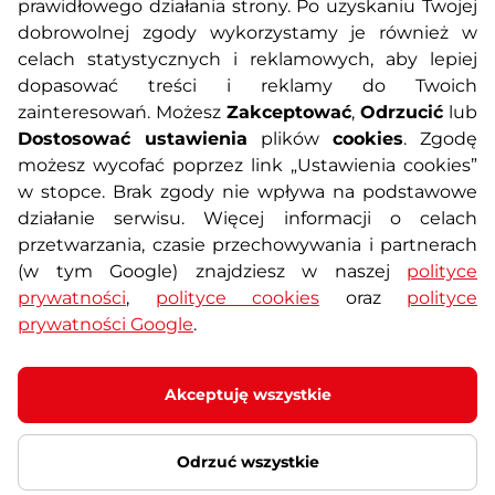
prawidłowego działania strony. Po uzyskaniu Twojej
O nas
Regulamin sklepu
dobrowolnej zgody wykorzystamy je również w
celach statystycznych i reklamowych, aby lepiej
dopasować treści i reklamy do Twoich
Polityka prywatności
Koszty przesyłek
zainteresowań. Możesz
Zakceptować
,
Odrzucić
lub
Dostosować ustawienia
plików
cookies
. Zgodę
Metody płatności
Program lojalnościowy
możesz wycofać poprzez link „Ustawienia cookies”
w stopce. Brak zgody nie wpływa na podstawowe
działanie serwisu. Więcej informacji o celach
Usługi dodatkowe
Reklamacje i serwis
przetwarzania, czasie przechowywania i partnerach
(w tym Google) znajdziesz w naszej
polityce
Formularz kontaktowy
Wyposażenie siłowni
prywatności
,
polityce cookies
oraz
polityce
prywatności Google
.
Zamówienia publiczne
Odstąpienie od umowy
Akceptuję wszystkie
Odrzuć wszystkie