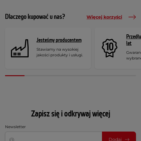
Dlaczego kupować u nas?
Więcej korzyści
Przedł
Jesteśmy producentem
lat
Stawiamy na wysokiej
Gwaranc
jakości produkty i usługi.
wybran
Zapisz się i odkrywaj więcej
Newsletter
Dodaj