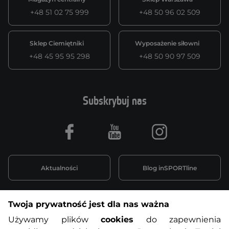
+48 51 02 75 999
+48 50 96 02 509
Sklep Ciemiętniki
Wyposażenie siłowni
+48 45 95 95 298
+48 50 90 97 509
Subskrybuj nas
Facebook
Youtube
Instagram
Aktualności
Blog inSPORTline
Twoja prywatność jest dla nas ważna
Informacje o zakupach
Używamy plików
cookies
do zapewnienia