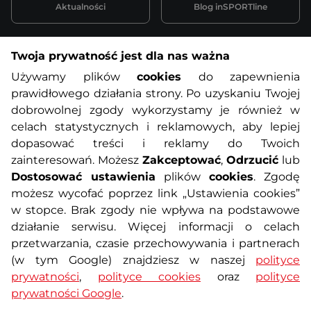
Aktualności
Blog inSPORTline
Twoja prywatność jest dla nas ważna
Informacje o zakupach
Używamy plików
cookies
do zapewnienia
prawidłowego działania strony. Po uzyskaniu Twojej
O nas
Regulamin sklepu
dobrowolnej zgody wykorzystamy je również w
celach statystycznych i reklamowych, aby lepiej
dopasować treści i reklamy do Twoich
Polityka prywatności
Koszty przesyłek
zainteresowań. Możesz
Zakceptować
,
Odrzucić
lub
Dostosować ustawienia
plików
cookies
. Zgodę
Metody płatności
Program lojalnościowy
możesz wycofać poprzez link „Ustawienia cookies”
w stopce. Brak zgody nie wpływa na podstawowe
działanie serwisu. Więcej informacji o celach
Usługi dodatkowe
Reklamacje i serwis
przetwarzania, czasie przechowywania i partnerach
(w tym Google) znajdziesz w naszej
polityce
Formularz kontaktowy
Wyposażenie siłowni
prywatności
,
polityce cookies
oraz
polityce
prywatności Google
.