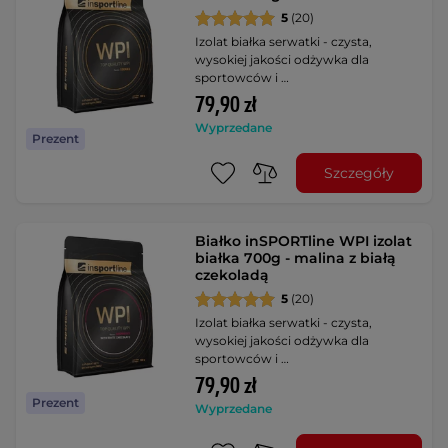
5
(20)
Izolat białka serwatki - czysta,
wysokiej jakości odżywka dla
sportowców i …
79,90 zł
Wyprzedane
Prezent
Szczegóły
Białko inSPORTline WPI izolat
białka 700g - malina z białą
czekoladą
5
(20)
Izolat białka serwatki - czysta,
wysokiej jakości odżywka dla
sportowców i …
79,90 zł
Prezent
Wyprzedane