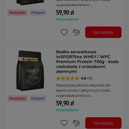
wyprodukowana w …
59,90 zł
Bestseller
Prezent
Wyprzedane
Szczegóły
Białko serwatkowe
inSPORTline WHEY / WPC
Premium Protein 700g - biała
czekolada z orzeszkami
ziemnymi
4.9
(13)
Najwyższej jakości odżywka dla
sportowców i aktywnych osób,
wyprodukowana w …
Bestseller
Prezent
59,90 zł
Wyprzedane
Szczegóły