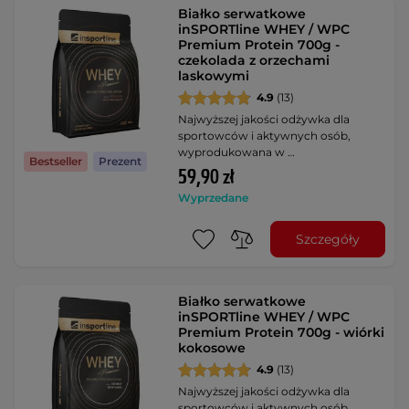
Białko serwatkowe
inSPORTline WHEY / WPC
Premium Protein 700g -
czekolada z orzechami
laskowymi
4.9
(13)
Najwyższej jakości odżywka dla
sportowców i aktywnych osób,
wyprodukowana w …
Bestseller
Prezent
59,90 zł
Wyprzedane
Szczegóły
Białko serwatkowe
inSPORTline WHEY / WPC
Premium Protein 700g - wiórki
kokosowe
4.9
(13)
Najwyższej jakości odżywka dla
sportowców i aktywnych osób,