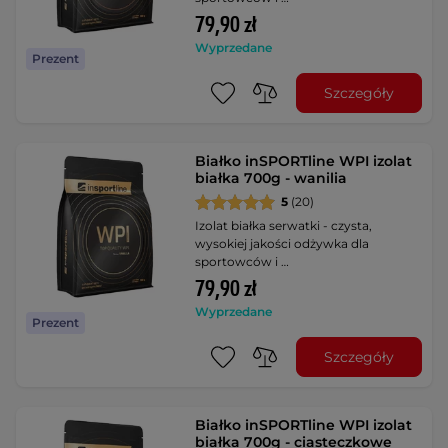
79,90 zł
Wyprzedane
Prezent
Szczegóły
Białko inSPORTline WPI izolat
białka 700g - wanilia
5
(20)
Izolat białka serwatki - czysta,
wysokiej jakości odżywka dla
sportowców i …
79,90 zł
Wyprzedane
Prezent
Szczegóły
Białko inSPORTline WPI izolat
białka 700g - ciasteczkowe