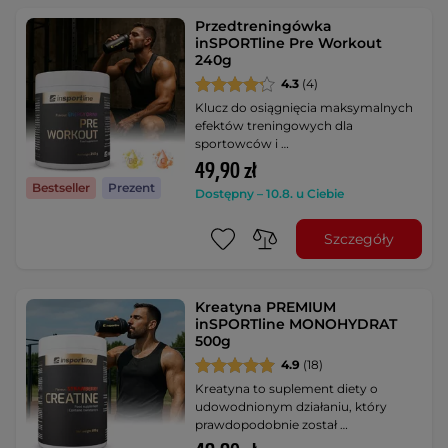
Przedtreningówka
inSPORTline Pre Workout
240g
4.3
(4)
Klucz do osiągnięcia maksymalnych
efektów treningowych dla
sportowców i …
49,90 zł
Bestseller
Prezent
Dostępny – 10.8. u Ciebie
Szczegóły
Kreatyna PREMIUM
inSPORTline MONOHYDRAT
500g
4.9
(18)
Kreatyna to suplement diety o
udowodnionym działaniu, który
prawdopodobnie został …