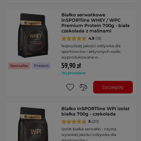
Białko serwatkowe
inSPORTline WHEY / WPC
Premium Protein 700g - biała
czekolada z malinami
4.9
(13)
Najwyższej jakości odżywka dla
sportowców i aktywnych osób,
wyprodukowana w …
59,90 zł
Bestseller
Prezent
Wyprzedane
Szczegóły
Białko inSPORTline WPI izolat
białka 700g - czekolada
5
(20)
Izolat białka serwatki - czysta,
wysokiej jakości odżywka dla
sportowców i …