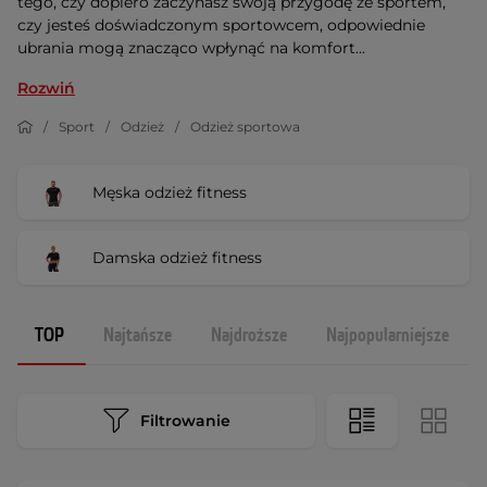
tego, czy dopiero zaczynasz swoją przygodę ze sportem,
czy jesteś doświadczonym sportowcem, odpowiednie
ubrania mogą znacząco wpłynąć na komfort...
Rozwiń
Sport
Odzież
Odzież sportowa
Męska odzież fitness
Damska odzież fitness
TOP
Najtańsze
Najdroższe
Najpopularniejsze
Filtrowanie