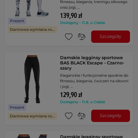
fitnessu, biegania, treningu siłowego
oraz jogi, …
139,90 zł
Prezent
Dostępny – 11.8. u Ciebie
Darmowa wymiana rozmiaru
Szczegóły
Damskie legginsy sportowe
BAS BLACK Escape - Czarno-
szary
Eleganckie i funkcjonalne spodnie do
fitnessu, biegania, ćwiczeń na siłowni
i jogi, …
129,90 zł
Dostępny – 11.8. u Ciebie
Prezent
Szczegóły
Darmowa wymiana rozmiaru
Damskie legginsy sportowe