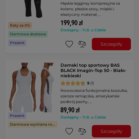
Męskie legginsy kompresyjne za
kolano, płaskie szwy, miękki i
elastyczny materiał, …
199,90 zł
Raty za 0%
Dostępny – 11.8. u Ciebie
Darmowa dostawa
Prezent
Szczegóły
Damski top sportowy BAS
BLACK Imagin-Top 50 - Biało-
niebieski
5
(1)
Nowoczesna funkcjonalna koszulka,
szersze ramiączka, amerykański
podkrój pachy, …
89,90 zł
Prezent
Dostępny – 11.8. u Ciebie
Darmowa wymiana rozmiaru
Szczegóły