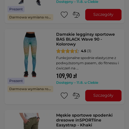
Dostępny – 11.8. u Ciebie
Prezent
Szczegóły
Darmowa wymiana rozmiaru
Damskie legginsy sportowe
BAS BLACK Wave 90 -
Kolorowy
4.5
(3)
Funkcjonalne spodnie elastyczne z
podwyższonym pasem, do fitnessu i
ćwiczeń na …
109,90 zł
Prezent
Dostępny – 11.8. u Ciebie
Darmowa wymiana rozmiaru
Szczegóły
Męskie sportowe spodenki
dresowe inSPORTline
Easystrap - Khaki