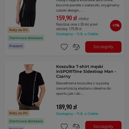
boczne panele z siateczki, oryginalny
czeski design, …
159,90 zł
179,90 zł
Najniższa cena z 30 dni przed
-11%
obniżką: 179,90 zł
Raty za 0%
Dostępny – 11.8. u Ciebie
Darmowa dostawa
Prezent
Szczegóły
Koszulka T-shirt męski
inSPORTline Sidestrap Man -
Czarny
Bawełniana koszulka z wysoką
zawartością elastanu idealna do
sportu jak i do …
189,90 zł
Raty za 0%
Dostępny – 11.8. u Ciebie
Darmowa dostawa
Szczegóły