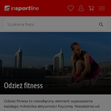
Odzież fitness
Odzież fitness to nieodłączny element wyposażenia
każdego miłośnika aktywności fizycznej. Niezależnie od