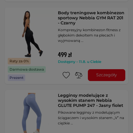
Body treningowe kombinezon
sportowy Nebbia GYM RAT 201
- Czarny
Kompresyjny kombinezon fitness z
głębokim dekoltem na plecach i
wyjmowaną …
499 zł
Raty za 0%
Dostępny – 11.8. u Ciebie
Darmowa dostawa
Szczegóły
Prezent
Legginsy modelujące z
wysokim stanem Nebbia
GLUTE PUMP 247 - Jasny fiolet
Pikowane legginsy z modelującym
ściągaczem i wysokim stanem „V” na
ciężkie …