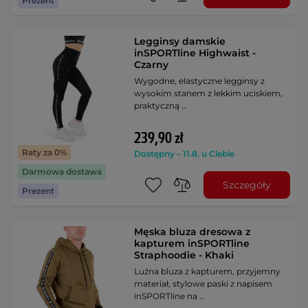
Prezent
Legginsy damskie
inSPORTline Highwaist -
Czarny
Wygodne, elastyczne legginsy z
wysokim stanem z lekkim uciskiem,
praktyczną …
239,90 zł
Raty za 0%
Dostępny – 11.8. u Ciebie
Darmowa dostawa
Szczegóły
Prezent
Męska bluza dresowa z
kapturem inSPORTline
Straphoodie - Khaki
Luźna bluza z kapturem, przyjemny
materiał, stylowe paski z napisem
inSPORTline na …