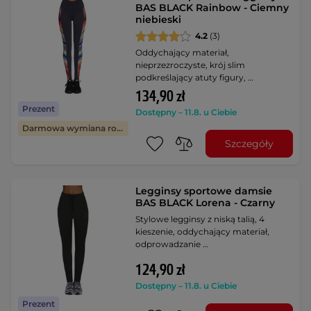
BAS BLACK Rainbow - Ciemny
niebieski
4.2
(3)
Oddychający materiał,
nieprzezroczyste, krój slim
podkreślający atuty figury, …
134,90 zł
Prezent
Dostępny – 11.8. u Ciebie
Darmowa wymiana rozmiaru
Szczegóły
Legginsy sportowe damsie
BAS BLACK Lorena - Czarny
Stylowe legginsy z niską talią, 4
kieszenie, oddychający materiał,
odprowadzanie …
124,90 zł
Dostępny – 11.8. u Ciebie
Prezent