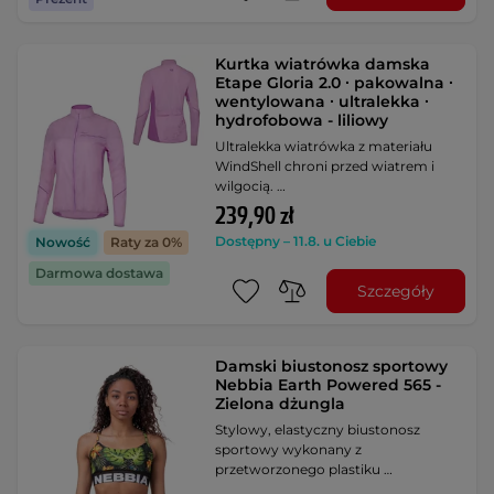
Kurtka wiatrówka damska
Etape Gloria 2.0 ∙ pakowalna ∙
wentylowana ∙ ultralekka ∙
hydrofobowa - liliowy
Ultralekka wiatrówka z materiału
WindShell chroni przed wiatrem i
wilgocią. …
239,90 zł
Dostępny – 11.8. u Ciebie
Nowość
Raty za 0%
Darmowa dostawa
Szczegóły
Damski biustonosz sportowy
Nebbia Earth Powered 565 -
Zielona dżungla
Stylowy, elastyczny biustonosz
sportowy wykonany z
przetworzonego plastiku …