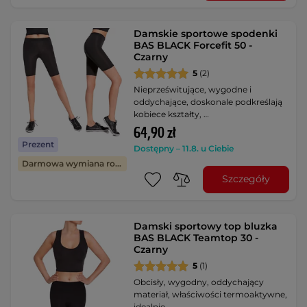
Damskie sportowe spodenki
BAS BLACK Forcefit 50 -
Czarny
5
(2)
Nieprześwitujące, wygodne i
oddychające, doskonale podkreślają
kobiece kształty, …
64,90 zł
Prezent
Dostępny – 11.8. u Ciebie
Darmowa wymiana rozmiaru
Szczegóły
Damski sportowy top bluzka
BAS BLACK Teamtop 30 -
Czarny
5
(1)
Obcisły, wygodny, oddychający
materiał, właściwości termoaktywne,
idealnie …