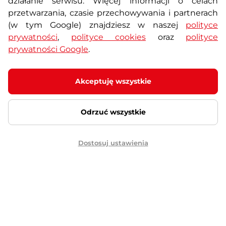
działanie serwisu. Więcej informacji o celach
przetwarzania, czasie przechowywania i partnerach
(w tym Google) znajdziesz w naszej
polityce
Męskie szorty na siłownię
Nebbia Red Label 152 - Czarny
prywatności
,
polityce cookies
oraz
polityce
Nowoczesne szorty o
prywatności Google
.
wyrafinowanym kroju, wykonane są z
wysokiej jakości materiałów …
Akceptuję wszystkie
279,90 zł
Raty za 0%
Dostępny – 11.8. u Ciebie
Odrzuć wszystkie
Darmowa dostawa
Szczegóły
Prezent
Dostosuj ustawienia
Szorty męskie Jobe
Boardshorts - Midnight Blue
(niebieski)
Szybkoschnące męskie szorty,
stylowy krój, ochrona UV.
139,90 zł