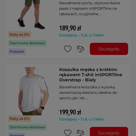
Bawełniane szorty, stylowe tkane
paski z napisem inSPORTline na
rękawach, oryginalne …
189,90 zł
Raty za 0%
Dostępny – 11.8. u Ciebie
Darmowa dostawa
Szczegóły
Prezent
Koszulka męska z krótkim
rękawem T-shit inSPORTline
Overstrap - Biały
Bawełniana koszulka z wysoką
zawartością elastanu idealna do
sportu jak i do …
199,90 zł
Raty za 0%
Dostępny – 11.8. u Ciebie
Darmowa dostawa
Szczegóły
Prezent