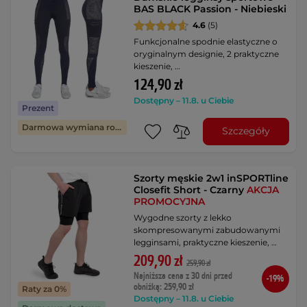
BAS BLACK Passion - Niebieski
4.6
(5)
Funkcjonalne spodnie elastyczne o
oryginalnym designie, 2 praktyczne
kieszenie, …
124,90 zł
Dostępny – 11.8. u Ciebie
Prezent
Darmowa wymiana rozmiaru
Szczegóły
Szorty męskie 2w1 inSPORTline
Closefit Short - Czarny
AKCJA
PROMOCYJNA
Wygodne szorty z lekko
skompresowanymi zabudowanymi
legginsami, praktyczne kieszenie, …
209,90 zł
259,90 zł
Najniższa cena z 30 dni przed
-19%
obniżką: 259,90 zł
Raty za 0%
Dostępny – 11.8. u Ciebie