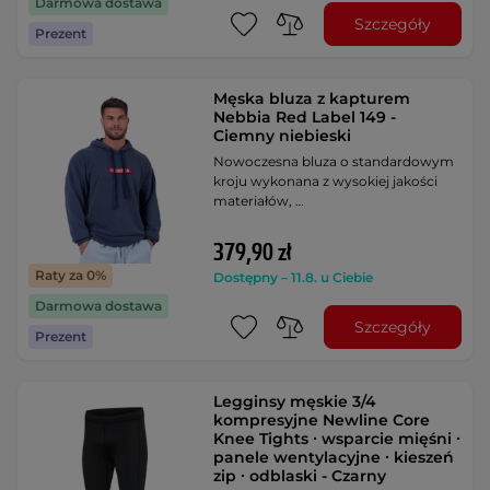
Darmowa dostawa
Szczegóły
Prezent
Męska bluza z kapturem
Nebbia Red Label 149 -
Ciemny niebieski
Nowoczesna bluza o standardowym
kroju wykonana z wysokiej jakości
materiałów, …
379,90 zł
Raty za 0%
Dostępny – 11.8. u Ciebie
Darmowa dostawa
Szczegóły
Prezent
Legginsy męskie 3/4
kompresyjne Newline Core
Knee Tights ∙ wsparcie mięśni ∙
panele wentylacyjne ∙ kieszeń
zip ∙ odblaski - Czarny