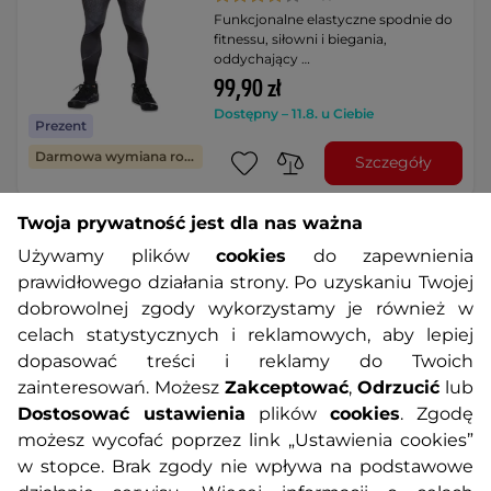
Funkcjonalne elastyczne spodnie do
fitnessu, siłowni i biegania,
oddychający …
99,90 zł
Dostępny – 11.8. u Ciebie
Prezent
Darmowa wymiana rozmiaru
Szczegóły
Twoja prywatność jest dla nas ważna
Legginsy męskie/chłopięce
Używamy plików
cookies
do zapewnienia
BAS BLACK Quantum -
Niebiesko-czerwony
prawidłowego działania strony. Po uzyskaniu Twojej
4.5
(4)
dobrowolnej zgody wykorzystamy je również w
Funkcjonalne, elastyczne spodnie do
celach statystycznych i reklamowych, aby lepiej
fitnessu, ćwiczeń i joggingu,
dopasować treści i reklamy do Twoich
energetyczne …
zainteresowań. Możesz
Zakceptować
,
Odrzucić
lub
114,90 zł
Dostosować ustawienia
plików
cookies
. Zgodę
Prezent
Dostępny – 11.8. u Ciebie
możesz wycofać poprzez link „Ustawienia cookies”
Darmowa wymiana rozmiaru
w stopce. Brak zgody nie wpływa na podstawowe
Szczegóły