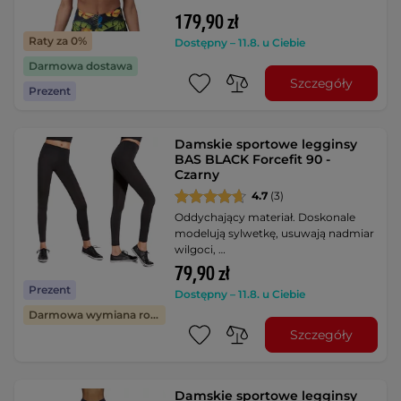
179,90 zł
Raty za 0%
Dostępny – 11.8. u Ciebie
Darmowa dostawa
Szczegóły
Prezent
Damskie sportowe legginsy
BAS BLACK Forcefit 90 -
Czarny
4.7
(3)
Oddychający materiał. Doskonale
modelują sylwetkę, usuwają nadmiar
wilgoci, …
79,90 zł
Prezent
Dostępny – 11.8. u Ciebie
Darmowa wymiana rozmiaru
Szczegóły
Damskie sportowe legginsy