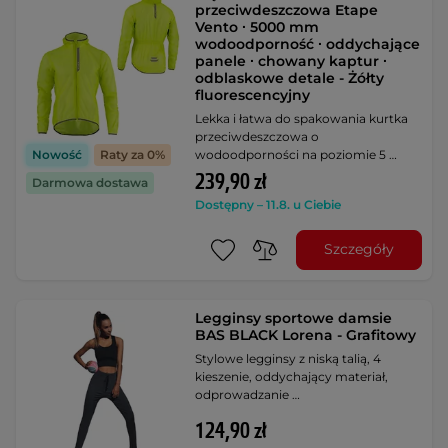
przeciwdeszczowa Etape
Vento ∙ 5000 mm
wodoodporność ∙ oddychające
panele ∙ chowany kaptur ∙
odblaskowe detale - Żółty
fluorescencyjny
Lekka i łatwa do spakowania kurtka
przeciwdeszczowa o
wodoodporności na poziomie 5 …
Nowość
Raty za 0%
239,90 zł
Darmowa dostawa
Dostępny – 11.8. u Ciebie
Szczegóły
Legginsy sportowe damsie
BAS BLACK Lorena - Grafitowy
Stylowe legginsy z niską talią, 4
kieszenie, oddychający materiał,
odprowadzanie …
124,90 zł