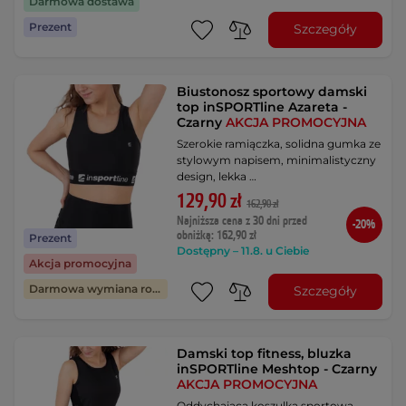
Darmowa dostawa
Prezent
Szczegóły
Biustonosz sportowy damski
top inSPORTline Azareta -
Czarny
AKCJA PROMOCYJNA
Szerokie ramiączka, solidna gumka ze
stylowym napisem, minimalistyczny
design, lekka …
129,90 zł
162,90 zł
Najniższa cena z 30 dni przed
-20%
obniżką: 162,90 zł
Prezent
Dostępny – 11.8. u Ciebie
Akcja promocyjna
Darmowa wymiana rozmiaru
Szczegóły
Damski top fitness, bluzka
inSPORTline Meshtop - Czarny
AKCJA PROMOCYJNA
Oddychająca koszulka sportowa,