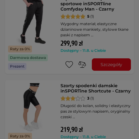
sportowe inSPORTline
Comfyday Man - Czarny
5
(1)
Wygodny materiał, elastyczne
dzianinowe mankiety, stylowe tkane
paski z napisem …
299,90 zł
Raty za 0%
Dostępny – 11.8. u Ciebie
Darmowa dostawa
Szczegóły
Prezent
Szorty spodenki damskie
inSPORTine Shortcute - Czarny
3
(1)
Długość do kolan, solidny i elastyczny
pas ze stylowym napisem, oryginalny
czeski …
219,90 zł
Raty za 0%
Dostępny – 11.8. u Ciebie