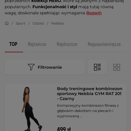
poprzednich
kolekcji HERO
, które są jednymi z najbardziej
popularnych.
Funkcjonalność i styl
mają tutaj równą
wagę, doskonale spełniając wymagania
Rozwiń
Sport
Odzież
Nebbia
TOP
Najtańsze
Najdroższe
Najpopularniejsze
Filtrowanie
Body treningowe kombinezon
sportowy Nebbia GYM RAT 201
- Czarny
Kompresyjny kombinezon fitness z
głębokim dekoltem na plecach i
wyjmowaną …
499 zł