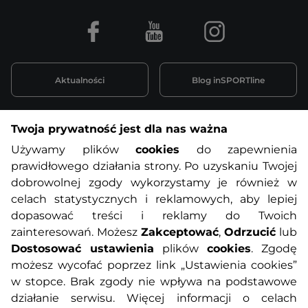
Facebook
Youtube
Instagram
Aktualności
Blog inSPORTline
Twoja prywatność jest dla nas ważna
Informacje o zakupach
Używamy plików
cookies
do zapewnienia
prawidłowego działania strony. Po uzyskaniu Twojej
O nas
Regulamin sklepu
dobrowolnej zgody wykorzystamy je również w
celach statystycznych i reklamowych, aby lepiej
dopasować treści i reklamy do Twoich
Polityka prywatności
Koszty przesyłek
zainteresowań. Możesz
Zakceptować
,
Odrzucić
lub
Dostosować ustawienia
plików
cookies
. Zgodę
Metody płatności
Program lojalnościowy
możesz wycofać poprzez link „Ustawienia cookies”
w stopce. Brak zgody nie wpływa na podstawowe
działanie serwisu. Więcej informacji o celach
Usługi dodatkowe
Reklamacje i serwis