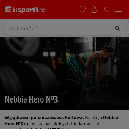
Nebbia Hero N°3
Wyjątkowa, ponadczasowa, kultowa.
Kolekcja
Nebbia
Hero N°3
opiera się na solidnych fundamentach