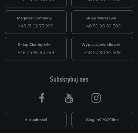
Magazyn centralny
Sklep Warszawa
+48 51 02 75 999
+48 50 96 02 509
Sklep Ciemiętniki
Wyposażenie siłowni
+48 45 95 95 298
+48 50 90 97 509
Subskrybuj nas
Facebook
Youtube
Instagram
Aktualności
Blog inSPORTline