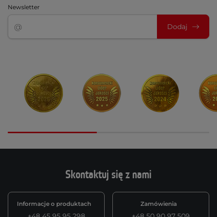
Newsletter
Dodaj
Skontaktuj się z nami
Informacje o produktach
Zamówienia
+48 45 95 95 298
+48 50 90 97 509