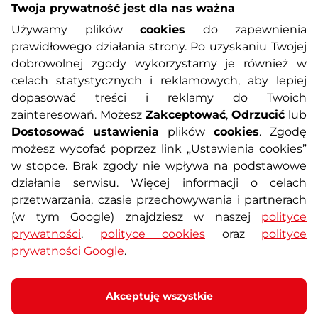
Twoja prywatność jest dla nas ważna
Informacje o zakupach
Używamy plików
cookies
do zapewnienia
prawidłowego działania strony. Po uzyskaniu Twojej
O nas
Regulamin sklepu
dobrowolnej zgody wykorzystamy je również w
celach statystycznych i reklamowych, aby lepiej
dopasować treści i reklamy do Twoich
Polityka prywatności
Koszty przesyłek
zainteresowań. Możesz
Zakceptować
,
Odrzucić
lub
Dostosować ustawienia
plików
cookies
. Zgodę
Metody płatności
Program lojalnościowy
możesz wycofać poprzez link „Ustawienia cookies”
w stopce. Brak zgody nie wpływa na podstawowe
działanie serwisu. Więcej informacji o celach
Usługi dodatkowe
Reklamacje i serwis
przetwarzania, czasie przechowywania i partnerach
(w tym Google) znajdziesz w naszej
polityce
Formularz kontaktowy
Wyposażenie siłowni
prywatności
,
polityce cookies
oraz
polityce
prywatności Google
.
Zamówienia publiczne
Odstąpienie od umowy
Akceptuję wszystkie