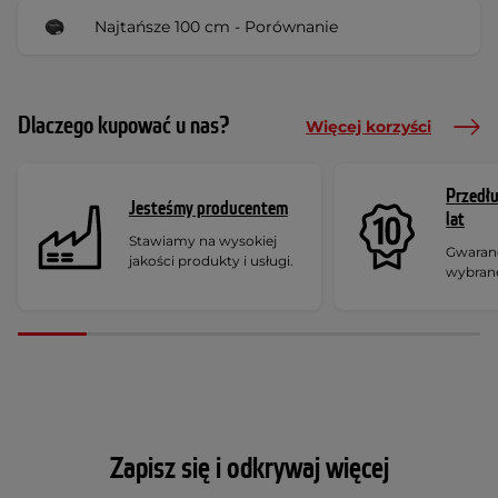
Najtańsze 100 cm - Porównanie
Dlaczego kupować u nas?
Więcej korzyści
Przedł
Jesteśmy producentem
lat
Stawiamy na wysokiej
Gwaranc
jakości produkty i usługi.
wybran
Zapisz się i odkrywaj więcej