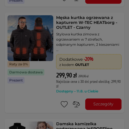
Prezent
Męska kurtka ogrzewana z
kapturem W-TEC HEATborg -
OUTLET - Czarny
Stylowa kurtka zimowa z
ogrzewaniem w 7 strefach,
odpinanym kapturem, 2 kieszeniami
…
-20%
Dodatkowe
Raty za 0%
z kodem
OUTLET
Darmowa dostawa
299,90 zł
299,90 zł
Prezent
Najniższa cena z 30 dni przed obniżką: 299,90
zł
Dostępny – 11.8. u Ciebie
Szczegóły
Damska kamizelka
podgrzewana inSPORTline