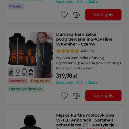
Dostępny – 11.8. u Ciebie
Prezent
Szczegóły
Damska kamizelka
podgrzewana inSPORTline
WARMher - Czarny
4.9
(20)
Stylowa kamizelka z funkcją
ogrzewania, pikowaną powierzchnią i
bocznymi wstawkami …
319,90 zł
Bestseller
Raty za 0%
Dostępny – 11.8. u Ciebie
Darmowa dostawa
Szczegóły
Męska kurtka motocyklowa
W-TEC Annorack ∙ Softshell ∙
ochraniacze CE ∙ wentylacja -