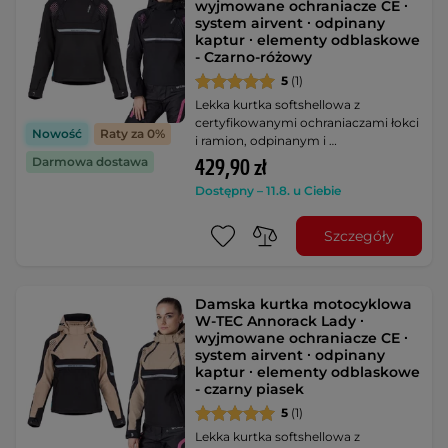
wyjmowane ochraniacze CE ∙
system airvent ∙ odpinany
kaptur ∙ elementy odblaskowe
- Czarno-różowy
5
(1)
Lekka kurtka softshellowa z
certyfikowanymi ochraniaczami łokci
Nowość
Raty za 0%
i ramion, odpinanym i …
Darmowa dostawa
429,90 zł
Dostępny – 11.8. u Ciebie
Szczegóły
Damska kurtka motocyklowa
W-TEC Annorack Lady ∙
wyjmowane ochraniacze CE ∙
system airvent ∙ odpinany
kaptur ∙ elementy odblaskowe
- czarny piasek
5
(1)
Lekka kurtka softshellowa z