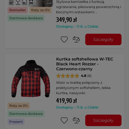
Stylowa kamizelka z funkcją
ogrzewania, pikowaną powierzchnią i
Bestseller
Raty za 0%
bocznymi wstawkami …
Darmowa dostawa
349,90 zł
Dostępny – 11.8. u Ciebie
Szczegóły
Kurtka softshellowa W-TEC
Black Heart Rozzer -
Czerwono-czarny
4.8
(6)
Wzór w kratkę połączony z
praktycznym softshellem, lekka
kurtka, naszywki.
419,90 zł
Raty za 0%
Dostępny – 11.8. u Ciebie
Darmowa dostawa
Szczegóły
Prezent