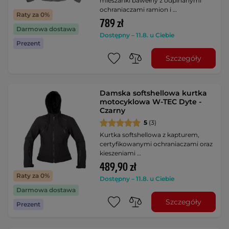
mieszanki bawełny z odpinanymi
ochraniaczami ramion i …
Raty za 0%
789 zł
Darmowa dostawa
Dostępny – 11.8. u Ciebie
Prezent
Szczegóły
Damska softshellowa kurtka
motocyklowa W-TEC Dyte -
Czarny
5
(3)
Kurtka softshellowa z kapturem,
certyfikowanymi ochraniaczami oraz
kieszeniami …
489,90 zł
Raty za 0%
Dostępny – 11.8. u Ciebie
Darmowa dostawa
Szczegóły
Prezent