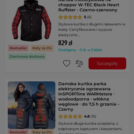
chopper W-TEC Black Heart
Ruffster - Czarno-czerwony
5
(6)
Stylowa kurtka z długimi rękawami w
kratę. Certyfikowane i wysoce
elastyczne …
829 zł
Bestseller
Raty za 0%
Dostępny – 11.8. u Ciebie
Darmowa dostawa
Szczegóły
Damska kurtka parka
elektrycznie ogrzewana
inSPORTline WARMatera ∙
wodoodporna ∙ włókna
węglowe ∙ do 7,5 h grzania -
Czarny
4.8
(15)
Stylowa długa kurtka ocieplana, z
odpinanym kapturem i kieszeniami,
Bestseller
Raty za 0%