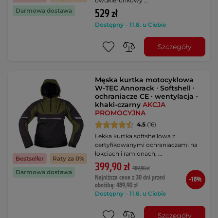
dwukierunkowy …
Darmowa dostawa
529 zł
Dostępny – 11.8. u Ciebie
Szczegóły
Męska kurtka motocyklowa
W-TEC Annorack ∙ Softshell ∙
ochraniacze CE ∙ wentylacja -
khaki-czarny
AKCJA
PROMOCYJNA
4.5
(16)
Lekka kurtka softshellowa z
certyfikowanymi ochraniaczami na
łokciach i ramionach, …
Bestseller
Raty za 0%
399,90 zł
489,90 zł
Darmowa dostawa
Najniższa cena z 30 dni przed
-18%
obniżką: 489,90 zł
Dostępny – 11.8. u Ciebie
Szczegóły