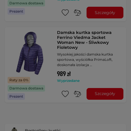
Darmowa dostawa
Prezent
Szczegóły
Damska kurtka sportowa
Ferrino Viedma Jacket
Woman New - Śliwkowy
Fioletowy
Wysokiej jakości damska kurtka
sportowa, wyściółka PrimaLoft,
doskonała izolacja …
989 zł
Raty za 0%
Wyprzedane
Darmowa dostawa
Szczegóły
Prezent
Bestsellery kurtki