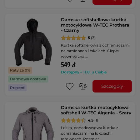
Damska softshellowa kurtka
motocyklowa W-TEC Prothara
- Czarny
5
(3)
Kurtka softshellowa z ochraniaczami
na ramionach i łokciach. Ciepła
wewnętrzna …
549 zł
Raty za 0%
Dostępny – 11.8. u Ciebie
Darmowa dostawa
Szczegóły
Prezent
Damska kurtka motocyklowa
softshell W-TEC Algenia - Szary
4.5
(1)
Lekka, ponadczasowa kurtka z
ochraniaczami na łokciach i
ramionach. Rozmiar …