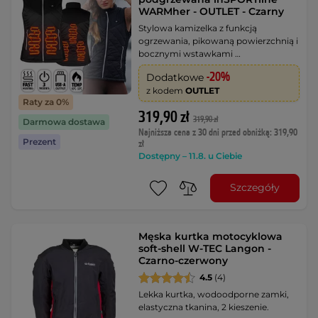
WARMher - OUTLET - Czarny
Stylowa kamizelka z funkcją
ogrzewania, pikowaną powierzchnią i
bocznymi wstawkami …
-20%
Dodatkowe
z kodem
OUTLET
Raty za 0%
319,90 zł
319,90 zł
Darmowa dostawa
Najniższa cena z 30 dni przed obniżką: 319,90
Prezent
zł
Dostępny – 11.8. u Ciebie
Szczegóły
Męska kurtka motocyklowa
soft-shell W-TEC Langon -
Czarno-czerwony
4.5
(4)
Lekka kurtka, wodoodporne zamki,
elastyczna tkanina, 2 kieszenie.