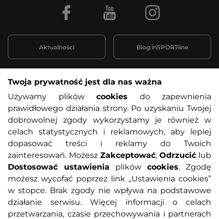
Facebook
Youtube
Instagram
Aktualności
Blog inSPORTline
Twoja prywatność jest dla nas ważna
Informacje o zakupach
Używamy plików
cookies
do zapewnienia
prawidłowego działania strony. Po uzyskaniu Twojej
O nas
Regulamin sklepu
dobrowolnej zgody wykorzystamy je również w
celach statystycznych i reklamowych, aby lepiej
dopasować treści i reklamy do Twoich
Polityka prywatności
Koszty przesyłek
zainteresowań. Możesz
Zakceptować
,
Odrzucić
lub
Dostosować ustawienia
plików
cookies
. Zgodę
Metody płatności
Program lojalnościowy
możesz wycofać poprzez link „Ustawienia cookies”
w stopce. Brak zgody nie wpływa na podstawowe
działanie serwisu. Więcej informacji o celach
Usługi dodatkowe
Reklamacje i serwis
przetwarzania, czasie przechowywania i partnerach