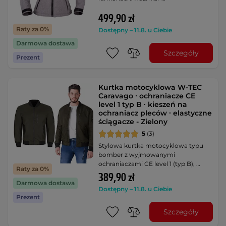
499,90 zł
Raty za 0%
Dostępny – 11.8. u Ciebie
Darmowa dostawa
Szczegóły
Prezent
Kurtka motocyklowa W-TEC
Caravago ∙ ochraniacze CE
level 1 typ B ∙ kieszeń na
ochraniacz pleców ∙ elastyczne
ściągacze - Zielony
5
(3)
Stylowa kurtka motocyklowa typu
bomber z wyjmowanymi
ochraniaczami CE level 1 (typ B), …
Raty za 0%
389,90 zł
Darmowa dostawa
Dostępny – 11.8. u Ciebie
Prezent
Szczegóły