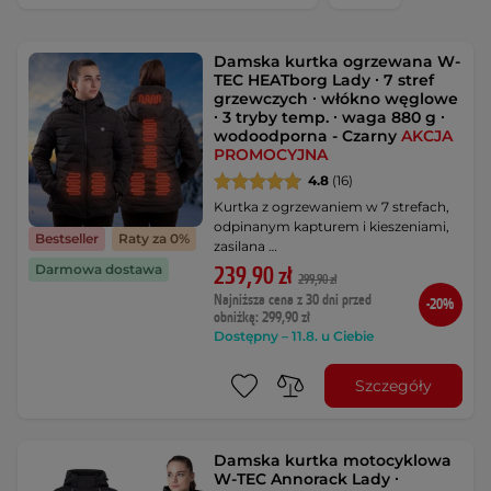
Damska kurtka ogrzewana W-
TEC HEATborg Lady ∙ 7 stref
grzewczych ∙ włókno węglowe
∙ 3 tryby temp. ∙ waga 880 g ∙
wodoodporna - Czarny
AKCJA
PROMOCYJNA
4.8
(16)
Kurtka z ogrzewaniem w 7 strefach,
odpinanym kapturem i kieszeniami,
Bestseller
Raty za 0%
zasilana …
Darmowa dostawa
239,90 zł
299,90 zł
Najniższa cena z 30 dni przed
-20%
obniżką: 299,90 zł
Dostępny – 11.8. u Ciebie
Szczegóły
Damska kurtka motocyklowa
W-TEC Annorack Lady ∙