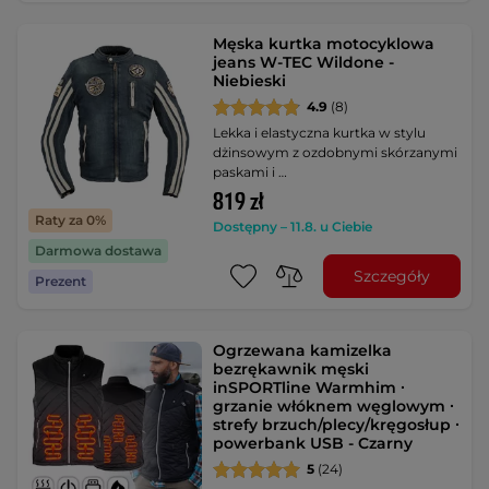
Męska kurtka motocyklowa
jeans W-TEC Wildone -
Niebieski
4.9
(8)
Lekka i elastyczna kurtka w stylu
dżinsowym z ozdobnymi skórzanymi
paskami i …
819 zł
Raty za 0%
Dostępny – 11.8. u Ciebie
Darmowa dostawa
Szczegóły
Prezent
Ogrzewana kamizelka
bezrękawnik męski
inSPORTline Warmhim ∙
grzanie włóknem węglowym ∙
strefy brzuch/plecy/kręgosłup ∙
powerbank USB - Czarny
5
(24)