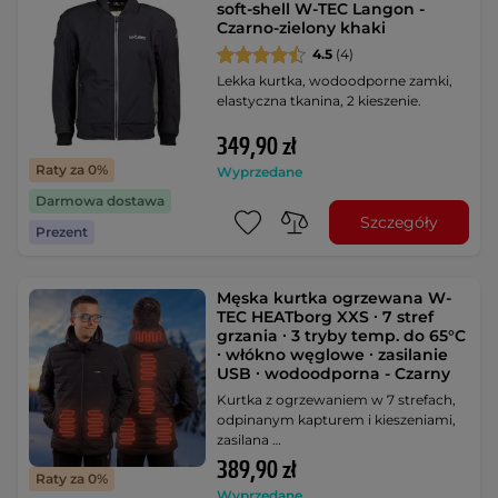
soft-shell W-TEC Langon -
Czarno-zielony khaki
4.5
(4)
Lekka kurtka, wodoodporne zamki,
elastyczna tkanina, 2 kieszenie.
349,90 zł
Raty za 0%
Wyprzedane
Darmowa dostawa
Szczegóły
Prezent
Męska kurtka ogrzewana W-
TEC HEATborg XXS ∙ 7 stref
grzania ∙ 3 tryby temp. do 65°C
∙ włókno węglowe ∙ zasilanie
USB ∙ wodoodporna - Czarny
Kurtka z ogrzewaniem w 7 strefach,
odpinanym kapturem i kieszeniami,
zasilana …
389,90 zł
Raty za 0%
Wyprzedane