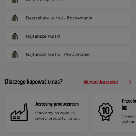
Bestsellery kurtki - Porównanie
Najtańsze kurtki
Najtańsze kurtki - Porównanie
Dlaczego kupować u nas?
Więcej korzyści
Przedł
Jesteśmy producentem
lat
Stawiamy na wysokiej
Gwaranc
jakości produkty i usługi.
wybran