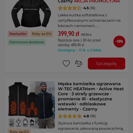
Czarny
AKCJA PROMOCYJNA
4.5
(16)
Lekka kurtka softshellowa z
certyfikowanymi ochraniaczami na
łokciach i ramionach, …
399,90 zł
Bestseller
Raty za 0%
489,90 zł
Najniższa cena z 30 dni przed
-18%
Darmowa dostawa
obniżką: 489,90 zł
Dostępny – 11.8. u Ciebie
Szczegóły
Męska kamizelka ogrzewana
W-TEC HEATstem ∙ Active Heat
Core ∙ 3 strefy grzewcze ∙
promienie IR ∙ elastyczne
wstawki ∙ odblaskowe
elementy - Czarny
4.8
(18)
Stylowa kamizelka z funkcją
ogrzewania, pikowaną powierzchnią,
Raty za 0%