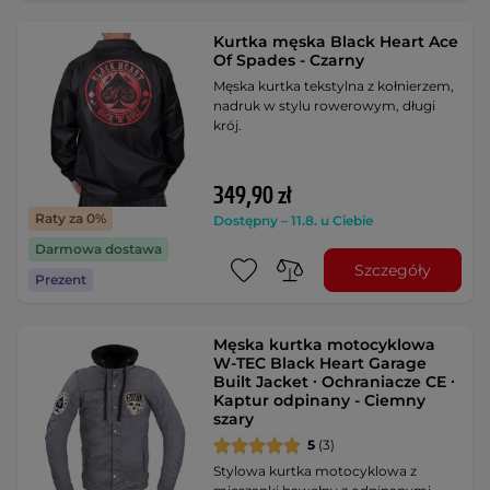
Kurtka męska Black Heart Ace
Of Spades - Czarny
Męska kurtka tekstylna z kołnierzem,
nadruk w stylu rowerowym, długi
krój.
349,90 zł
Raty za 0%
Dostępny – 11.8. u Ciebie
Darmowa dostawa
Szczegóły
Prezent
Męska kurtka motocyklowa
W-TEC Black Heart Garage
Built Jacket ∙ Ochraniacze CE ∙
Kaptur odpinany - Ciemny
szary
5
(3)
Stylowa kurtka motocyklowa z