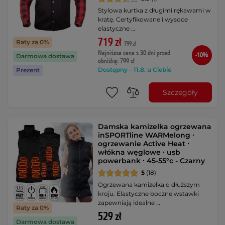
Stylowa kurtka z długimi rękawami w
kratę. Certyfikowane i wysoce
elastyczne …
719 zł
Raty za 0%
799 zł
Najniższa cena z 30 dni przed
-10%
Darmowa dostawa
obniżką: 799 zł
Dostępny – 11.8. u Ciebie
Prezent
Szczegóły
Damska kamizelka ogrzewana
inSPORTline WARMelong ∙
ogrzewanie Active Heat ∙
włókna węglowe ∙ usb
powerbank ∙ 45-55°c - Czarny
5
(18)
Ogrzewana kamizelka o dłuższym
kroju. Elastyczne boczne wstawki
zapewniają idealne …
Raty za 0%
529 zł
Darmowa dostawa