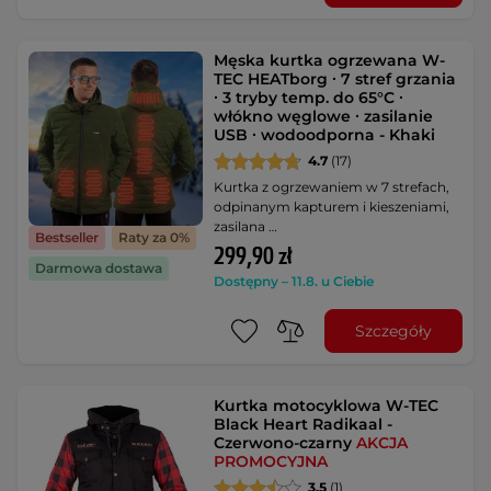
Męska kurtka ogrzewana W-
TEC HEATborg ∙ 7 stref grzania
∙ 3 tryby temp. do 65°C ∙
włókno węglowe ∙ zasilanie
USB ∙ wodoodporna - Khaki
4.7
(17)
Kurtka z ogrzewaniem w 7 strefach,
odpinanym kapturem i kieszeniami,
zasilana …
Bestseller
Raty za 0%
299,90 zł
Darmowa dostawa
Dostępny – 11.8. u Ciebie
Szczegóły
Kurtka motocyklowa W-TEC
Black Heart Radikaal -
Czerwono-czarny
AKCJA
PROMOCYJNA
3.5
(1)