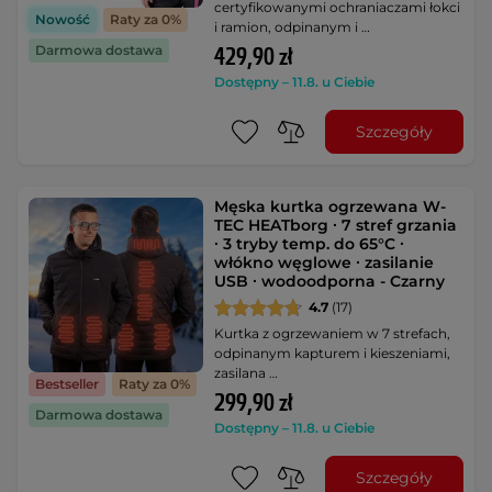
certyfikowanymi ochraniaczami łokci
Nowość
Raty za 0%
i ramion, odpinanym i …
Darmowa dostawa
429,90 zł
Dostępny – 11.8. u Ciebie
Szczegóły
Męska kurtka ogrzewana W-
TEC HEATborg ∙ 7 stref grzania
∙ 3 tryby temp. do 65°C ∙
włókno węglowe ∙ zasilanie
USB ∙ wodoodporna - Czarny
4.7
(17)
Kurtka z ogrzewaniem w 7 strefach,
odpinanym kapturem i kieszeniami,
zasilana …
Bestseller
Raty za 0%
299,90 zł
Darmowa dostawa
Dostępny – 11.8. u Ciebie
Szczegóły