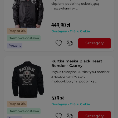
cięciem, podpinką ocieplającą i
naszywkami w …
449,90 zł
Raty za 0%
Dostępny – 11.8. u Ciebie
Darmowa dostawa
Szczegóły
Prezent
Kurtka męska Black Heart
Bender - Czarny
Męska tekstylna kurtka typu bomber
z naszywkami w stylu
motocyklowym i podpinką …
579 zł
Raty za 0%
Dostępny – 11.8. u Ciebie
Darmowa dostawa
Szczegóły