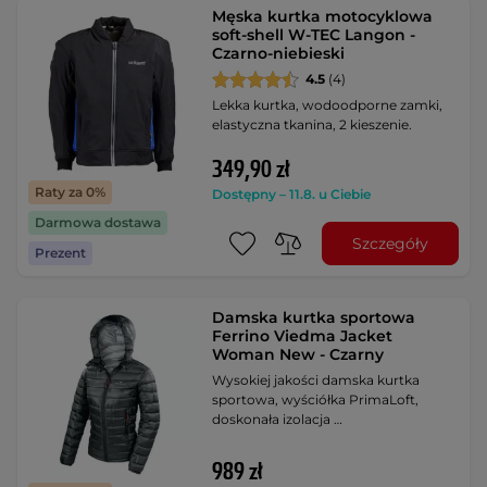
Męska kurtka motocyklowa
soft-shell W-TEC Langon -
Czarno-niebieski
4.5
(4)
Lekka kurtka, wodoodporne zamki,
elastyczna tkanina, 2 kieszenie.
349,90 zł
Raty za 0%
Dostępny – 11.8. u Ciebie
Darmowa dostawa
Szczegóły
Prezent
Damska kurtka sportowa
Ferrino Viedma Jacket
Woman New - Czarny
Wysokiej jakości damska kurtka
sportowa, wyściółka PrimaLoft,
doskonała izolacja …
989 zł