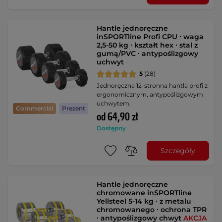
Hantle jednoręczne
inSPORTline Profi CPU ∙ waga
2,5-50 kg ∙ kształt hex ∙ stal z
gumą/PVC ∙ antypoślizgowy
uchwyt
5
(28)
Jednoręczna 12-stronna hantla profi z
ergonomicznym, antypoślizgowym
uchwytem.
Commercial
Prezent
od 64,90 zł
Dostępny
Szczegóły
Hantle jednoręczne
chromowane inSPORTline
Yellsteel 5-14 kg ∙ z metalu
chromowanego ∙ ochrona TPR
∙ antypoślizgowy chwyt
AKCJA