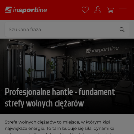
Profesjonalne hantle - fundament
strefy wolnych ciężarów
Strefa wolnych ciężarów to miejsce, w którym kipi
największa energia. To tam buduje się siła, dynamika i