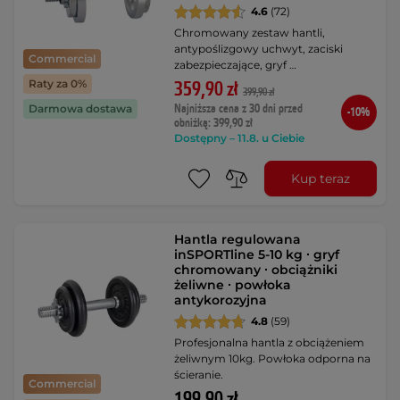
4.6
(72)
Chromowany zestaw hantli,
antypoślizgowy uchwyt, zaciski
Commercial
zabezpieczające, gryf …
Raty za 0%
359,90 zł
399,90 zł
Najniższa cena z 30 dni przed
Darmowa dostawa
-10%
obniżką: 399,90 zł
Dostępny – 11.8. u Ciebie
Kup teraz
Hantla regulowana
inSPORTline 5-10 kg ∙ gryf
chromowany ∙ obciążniki
żeliwne ∙ powłoka
antykorozyjna
4.8
(59)
Profesjonalna hantla z obciążeniem
żeliwnym 10kg. Powłoka odporna na
ścieranie.
Commercial
199,90 zł