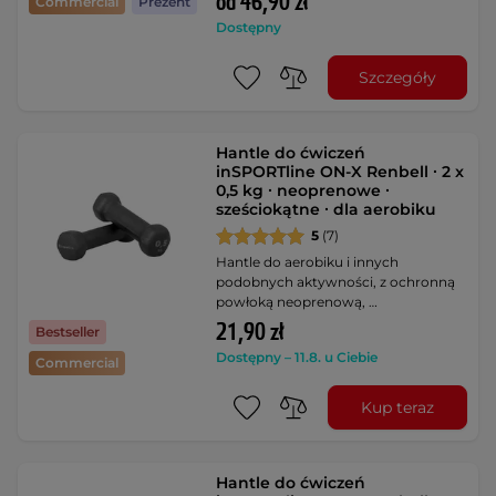
od 46,90 zł
Commercial
Prezent
Dostępny
Szczegóły
Hantle do ćwiczeń
inSPORTline ON-X Renbell ∙ 2 x
0,5 kg ∙ neoprenowe ∙
sześciokątne ∙ dla aerobiku
5
(7)
Hantle do aerobiku i innych
podobnych aktywności, z ochronną
powłoką neoprenową, …
21,90 zł
Bestseller
Dostępny – 11.8. u Ciebie
Commercial
Kup teraz
Hantle do ćwiczeń