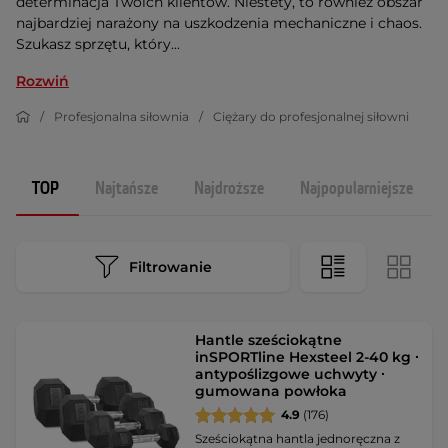
determinacja Twoich klientów. Niestety, to również obszar
najbardziej narażony na uszkodzenia mechaniczne i chaos.
Szukasz sprzętu, który...
Rozwiń
Profesjonalna siłownia
Ciężary do profesjonalnej siłowni
TOP
Najtańsze
Najdroższe
Najpopularniejsze
Filtrowanie
Hantle sześciokątne
inSPORTline Hexsteel 2-40 kg ∙
antypoślizgowe uchwyty ∙
gumowana powłoka
4.9
(176)
Sześciokątna hantla jednoręczna z