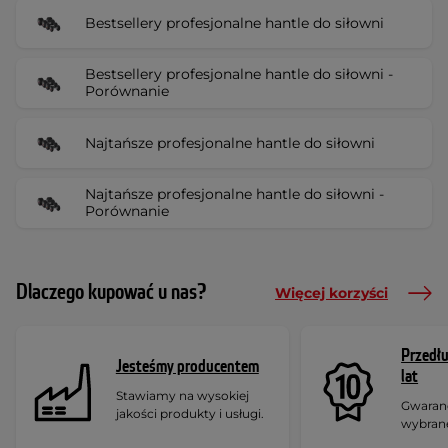
Bestsellery profesjonalne hantle do siłowni
Bestsellery profesjonalne hantle do siłowni -
Porównanie
Najtańsze profesjonalne hantle do siłowni
Najtańsze profesjonalne hantle do siłowni -
Porównanie
Dlaczego kupować u nas?
Więcej korzyści
Przedł
Jesteśmy producentem
lat
Stawiamy na wysokiej
Gwaranc
jakości produkty i usługi.
wybran