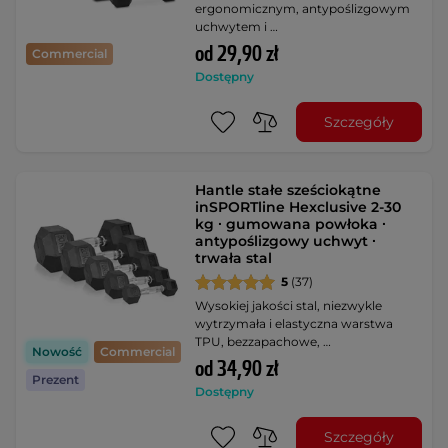
ergonomicznym, antypoślizgowym
uchwytem i …
od 29,90 zł
Commercial
Dostępny
Szczegóły
Hantle stałe sześciokątne
inSPORTline Hexclusive 2-30
kg ∙ gumowana powłoka ∙
antypoślizgowy uchwyt ∙
trwała stal
5
(37)
Wysokiej jakości stal, niezwykle
wytrzymała i elastyczna warstwa
TPU, bezzapachowe, …
Nowość
Commercial
od 34,90 zł
Prezent
Dostępny
Szczegóły