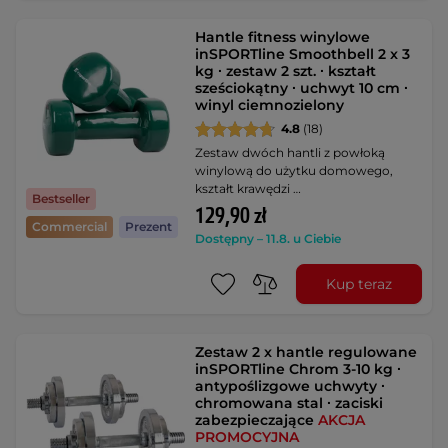
Hantle fitness winylowe
inSPORTline Smoothbell 2 x 3
kg ∙ zestaw 2 szt. ∙ kształt
sześciokątny ∙ uchwyt 10 cm ∙
winyl ciemnozielony
4.8
(18)
Zestaw dwóch hantli z powłoką
winylową do użytku domowego,
kształt krawędzi …
Bestseller
129,90 zł
Commercial
Prezent
Dostępny – 11.8. u Ciebie
Kup teraz
Zestaw 2 x hantle regulowane
inSPORTline Chrom 3-10 kg ∙
antypoślizgowe uchwyty ∙
chromowana stal ∙ zaciski
zabezpieczające
AKCJA
PROMOCYJNA