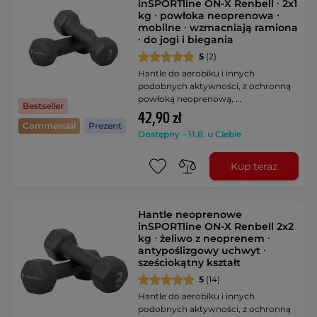
inSPORTline ON-X Renbell ∙ 2x1
kg ∙ powłoka neoprenowa ∙
mobilne ∙ wzmacniają ramiona
∙ do jogi i biegania
5
(2)
Hantle do aerobiku i innych
podobnych aktywności, z ochronną
powłoką neoprenową, …
Bestseller
42,90 zł
Commercial
Prezent
Dostępny – 11.8. u Ciebie
Kup teraz
Hantle neoprenowe
inSPORTline ON-X Renbell 2x2
kg ∙ żeliwo z neoprenem ∙
antypoślizgowy uchwyt ∙
sześciokątny kształt
5
(14)
Hantle do aerobiku i innych
podobnych aktywności, z ochronną