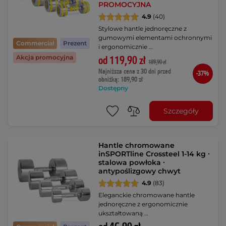
PROMOCYJNA
4.9
(40)
Stylowe hantle jednoręczne z
gumowymi elementami ochronnymi
Commercial
Prezent
i ergonomicznie …
Akcja promocyjna
od 119,90 zł
189,90 zł
Najniższa cena z 30 dni przed
-37%
obniżką: 189,90 zł
Dostępny
Szczegóły
Hantle chromowane
inSPORTline Crossteel 1-14 kg ∙
stalowa powłoka ∙
antypoślizgowy chwyt
4.9
(83)
Eleganckie chromowane hantle
jednoręczne z ergonomicznie
ukształtowaną …