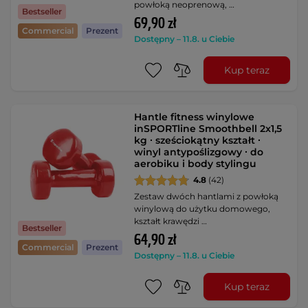
powłoką neoprenową, …
Bestseller
69,90 zł
Commercial
Prezent
Dostępny – 11.8. u Ciebie
Kup teraz
Hantle fitness winylowe
inSPORTline Smoothbell 2x1,5
kg ∙ sześciokątny kształt ∙
winyl antypoślizgowy ∙ do
aerobiku i body stylingu
4.8
(42)
Zestaw dwóch hantlami z powłoką
winylową do użytku domowego,
kształt krawędzi …
Bestseller
64,90 zł
Commercial
Prezent
Dostępny – 11.8. u Ciebie
Kup teraz