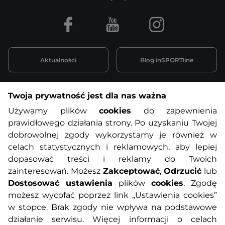
Facebook
Youtube
Instagram
Aktualności
Blog inSPORTline
Twoja prywatność jest dla nas ważna
Informacje o zakupach
Używamy plików
cookies
do zapewnienia
prawidłowego działania strony. Po uzyskaniu Twojej
O nas
Regulamin sklepu
dobrowolnej zgody wykorzystamy je również w
celach statystycznych i reklamowych, aby lepiej
dopasować treści i reklamy do Twoich
Polityka prywatności
Koszty przesyłek
zainteresowań. Możesz
Zakceptować
,
Odrzucić
lub
Dostosować ustawienia
plików
cookies
. Zgodę
Metody płatności
Program lojalnościowy
możesz wycofać poprzez link „Ustawienia cookies”
w stopce. Brak zgody nie wpływa na podstawowe
działanie serwisu. Więcej informacji o celach
Usługi dodatkowe
Reklamacje i serwis