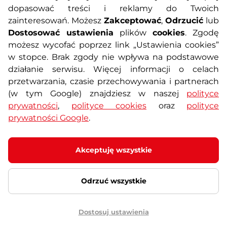
dopasować treści i reklamy do Twoich
Polityka prywatności
Koszty przesyłek
zainteresowań. Możesz
Zakceptować
,
Odrzucić
lub
Dostosować ustawienia
plików
cookies
. Zgodę
Metody płatności
Program lojalnościowy
możesz wycofać poprzez link „Ustawienia cookies”
w stopce. Brak zgody nie wpływa na podstawowe
działanie serwisu. Więcej informacji o celach
Usługi dodatkowe
Reklamacje i serwis
przetwarzania, czasie przechowywania i partnerach
(w tym Google) znajdziesz w naszej
polityce
Formularz kontaktowy
Wyposażenie siłowni
prywatności
,
polityce cookies
oraz
polityce
prywatności Google
.
Zamówienia publiczne
Odstąpienie od umowy
Akceptuję wszystkie
Odrzuć wszystkie
© 2026 SEVEN SPORT s.r.o Wszelkie prawa zastrzeżone
Ustawienia plików cookies
Dostosuj ustawienia