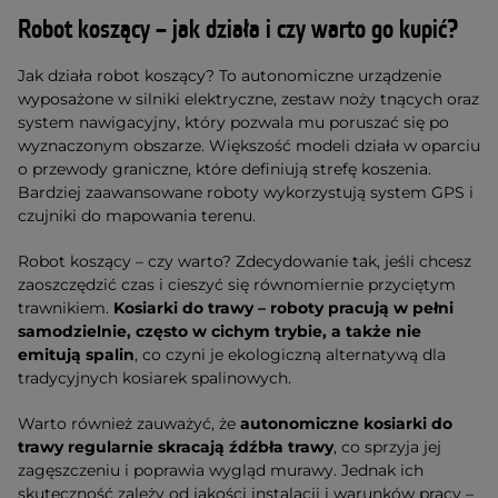
Robot koszący – jak działa i czy warto go kupić?
Jak działa robot koszący? To autonomiczne urządzenie
wyposażone w silniki elektryczne, zestaw noży tnących oraz
system nawigacyjny, który pozwala mu poruszać się po
wyznaczonym obszarze. Większość modeli działa w oparciu
o przewody graniczne, które definiują strefę koszenia.
Bardziej zaawansowane roboty wykorzystują system GPS i
czujniki do mapowania terenu.
Robot koszący – czy warto? Zdecydowanie tak, jeśli chcesz
zaoszczędzić czas i cieszyć się równomiernie przyciętym
trawnikiem.
Kosiarki do trawy – roboty pracują w pełni
samodzielnie, często w cichym trybie, a także nie
emitują spalin
, co czyni je ekologiczną alternatywą dla
tradycyjnych kosiarek spalinowych.
Warto również zauważyć, że
autonomiczne kosiarki do
trawy
regularnie skracają źdźbła trawy
, co sprzyja jej
zagęszczeniu i poprawia wygląd murawy. Jednak ich
skuteczność zależy od jakości instalacji i warunków pracy –