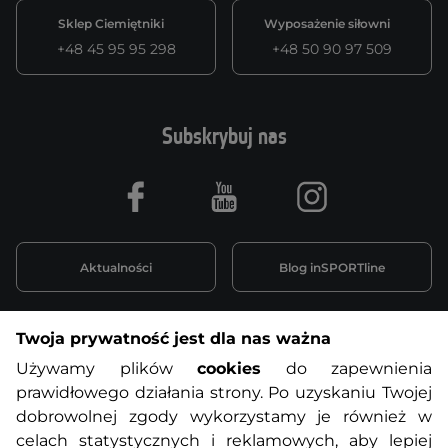
Sklep Ciemiętniki
Wyposażenie siłowni
+48 45 95 95 298
+48 50 90 97 509
Subskrybuj nas
Facebook
Youtube
Instagram
Aktualności
Blog inSPORTline
Twoja prywatność jest dla nas ważna
Informacje o zakupach
Używamy plików
cookies
do zapewnienia
prawidłowego działania strony. Po uzyskaniu Twojej
O nas
Regulamin sklepu
dobrowolnej zgody wykorzystamy je również w
celach statystycznych i reklamowych, aby lepiej