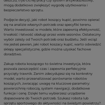
deszczu, tryb cichej pracy czy system antykradzieżowy,
mogą dodatkowo zwiększyć wygodę użytkowania i
bezpieczeństwo sprzętu.
Podjęcie decyzji, jaki robot koszący kupić, powinno opierać
się na analizie własnych potrzeb oraz specyfiki terenu.
Warto inwestować w modele, które zapewnią efektywność,
trwałość i łatwość obsługi przez wiele sezonów. Ostateczny
wybór zależy od Twoich potrzeb oraz budżetu. Jeśli wciąż
nie jesteś pewien, jaki robot koszacy kupić, warto odwiedzić
sklepy specjalistyczne, gdzie można uzyskać fachowe
doradztwo.
Zakup robota koszącego to świetna inwestycja, która
pozwala zaoszczędzić czas i zapewnia perfekcyjnie
przycięty trawnik. Zanim zdecydujesz się na konkretny
model, warto przeanalizować porównanie robotów
koszących, zwracając uwagę na kluczowe parametry:
powierzchnię roboczą, system nawigacji, dodatkowe
funkcje i cenę. Dzięki temu wybierzesz urządzenie
dopasowane do Twoich potrzeb. Szukasz robota lub
sprzętu sportowego do aktywności na świeżym powietrzu?