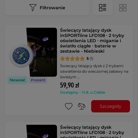
Filtrowanie
Świecący latający dysk
inSPORTline LFD108 ∙ 2 tryby
oświetlenia LED ∙ miganie i
światło ciągłe ∙ baterie w
zestawie - Niebieski
5
(1)
Świecący latający dysk z 2 trybami
oświetlenia do wieczornej zabawy na
świeżym …
Nowość
Prezent
59,90 zł
Dostępny – 11.8. u Ciebie
Szczegóły
Świecący latający dysk
inSPORTline LFD108 ∙ 2 tryby
oświetlenia LED ∙ miganie i