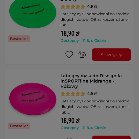
4.9
(9)
Latający dysk odpowiedni do średnio
długich rzutów, OB za koszem, tuneli
lub …
18,90 zł
Bestseller
Dostępny – 11.8. u Ciebie
Szczegóły
Latający dysk do Disc golfa
inSPORTline Midrange -
Różowy
4.9
(9)
Latający dysk odpowiedni do średnio
długich rzutów, OB za koszem, tuneli
lub …
18,90 zł
Bestseller
Dostępny – 11.8. u Ciebie