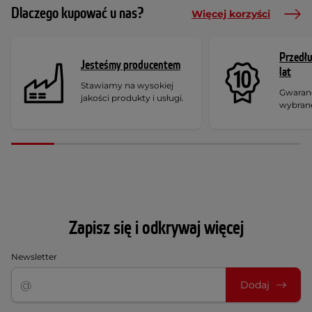
Dlaczego kupować u nas?
Więcej korzyści
Przedł
Jesteśmy producentem
lat
Stawiamy na wysokiej
Gwaranc
jakości produkty i usługi.
wybran
Zapisz się i odkrywaj więcej
Newsletter
Dodaj