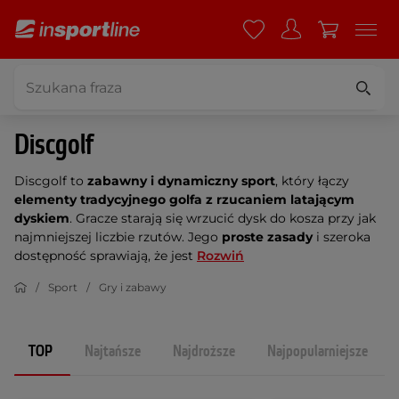
Discgolf
Discgolf to
zabawny i dynamiczny sport
, który łączy
elementy tradycyjnego golfa z rzucaniem latającym
dyskiem
. Gracze starają się wrzucić dysk do kosza przy jak
najmniejszej liczbie rzutów. Jego
proste zasady
i szeroka
dostępność sprawiają, że jest
Rozwiń
Sport
Gry i zabawy
TOP
Najtańsze
Najdroższe
Najpopularniejsze