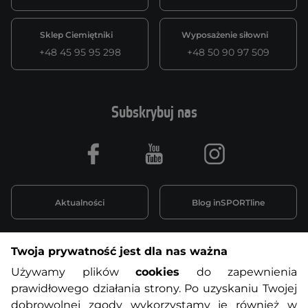
Sklep Ciemiętniki
Wyposażenie siłowni
+48 45 95 95 298
+48 50 90 97 509
Subskrybuj nas
Facebook
Youtube
Instagram
Aktualności
Blog inSPORTline
Twoja prywatność jest dla nas ważna
Informacje o zakupach
Używamy plików
cookies
do zapewnienia
prawidłowego działania strony. Po uzyskaniu Twojej
O nas
Regulamin sklepu
dobrowolnej zgody wykorzystamy je również w