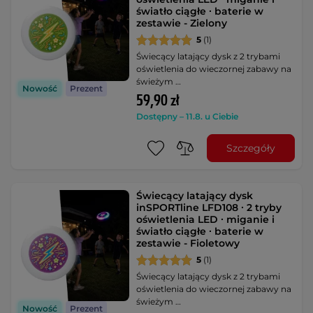
światło ciągłe ∙ baterie w
zestawie - Zielony
5
(1)
Świecący latający dysk z 2 trybami
oświetlenia do wieczornej zabawy na
świeżym …
Nowość
Prezent
59,90 zł
Dostępny – 11.8. u Ciebie
Szczegóły
Świecący latający dysk
inSPORTline LFD108 ∙ 2 tryby
oświetlenia LED ∙ miganie i
światło ciągłe ∙ baterie w
zestawie - Fioletowy
5
(1)
Świecący latający dysk z 2 trybami
oświetlenia do wieczornej zabawy na
świeżym …
Nowość
Prezent