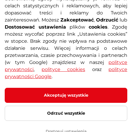
celach statystycznych i reklamowych, aby lepiej
dopasować treści i reklamy do Twoich
Polityka prywatności
Koszty przesyłek
zainteresowań. Możesz
Zakceptować
,
Odrzucić
lub
Dostosować ustawienia
plików
cookies
. Zgodę
Metody płatności
Program lojalnościowy
możesz wycofać poprzez link „Ustawienia cookies”
w stopce. Brak zgody nie wpływa na podstawowe
działanie serwisu. Więcej informacji o celach
Usługi dodatkowe
Reklamacje i serwis
przetwarzania, czasie przechowywania i partnerach
(w tym Google) znajdziesz w naszej
polityce
Formularz kontaktowy
Wyposażenie siłowni
prywatności
,
polityce cookies
oraz
polityce
prywatności Google
.
Zamówienia publiczne
Odstąpienie od umowy
Akceptuję wszystkie
Odrzuć wszystkie
© 2026 SEVEN SPORT s.r.o Wszelkie prawa zastrzeżone
Ustawienia plików cookies
Dostosuj ustawienia