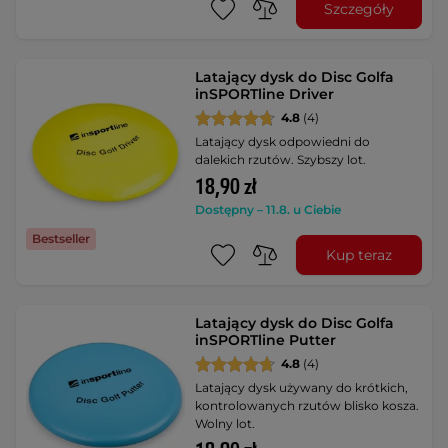
Szczegóły
Latający dysk do Disc Golfa
inSPORTline Driver
4.8
(4)
Latający dysk odpowiedni do
dalekich rzutów. Szybszy lot.
18,90 zł
Dostępny – 11.8. u Ciebie
Bestseller
Kup teraz
Latający dysk do Disc Golfa
inSPORTline Putter
4.8
(4)
Latający dysk używany do krótkich,
kontrolowanych rzutów blisko kosza.
Wolny lot.