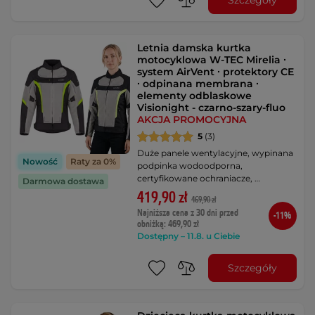
Letnia damska kurtka
motocyklowa W-TEC Mirelia ∙
system AirVent ∙ protektory CE
∙ odpinana membrana ∙
elementy odblaskowe
Visionight - czarno-szary-fluo
AKCJA PROMOCYJNA
5
(3)
Duże panele wentylacyjne, wypinana
Nowość
Raty za 0%
podpinka wodoodporna,
certyfikowane ochraniacze, …
Darmowa dostawa
419,90 zł
469,90 zł
Najniższa cena z 30 dni przed
-11%
obniżką: 469,90 zł
Dostępny – 11.8. u Ciebie
Szczegóły