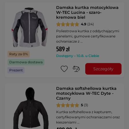
Damska kurtka motocyklowa
W-TEC Lucina - szaro-
kremowa biel
4.9
(24)
Poliestrowa kurtka z oddychającymi
panelami, gumowe certyfikowane
ochraniacze z …
589 zł
Raty za 0%
Dostępny – 10.8. u Ciebie
Darmowa dostawa
Szczegóły
Prezent
Damska softshellowa kurtka
motocyklowa W-TEC Dyte -
Czarny
5
(3)
Kurtka softshellowa z kapturem,
certyfikowanymi ochraniaczami oraz
kieszeniami …