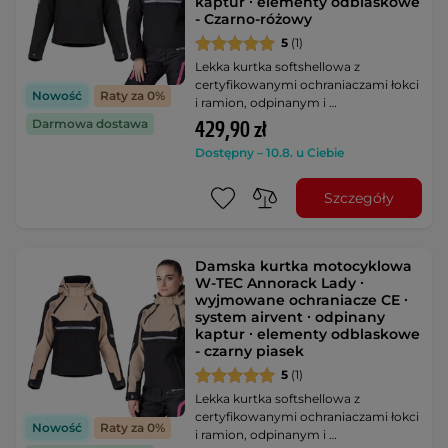
kaptur ∙ elementy odblaskowe
- Czarno-różowy
5
(1)
Lekka kurtka softshellowa z
certyfikowanymi ochraniaczami łokci
Nowość
Raty za 0%
i ramion, odpinanym i …
Darmowa dostawa
429,90 zł
Dostępny – 10.8. u Ciebie
Szczegóły
Damska kurtka motocyklowa
W-TEC Annorack Lady ∙
wyjmowane ochraniacze CE ∙
system airvent ∙ odpinany
kaptur ∙ elementy odblaskowe
- czarny piasek
5
(1)
Lekka kurtka softshellowa z
certyfikowanymi ochraniaczami łokci
Nowość
Raty za 0%
i ramion, odpinanym i …