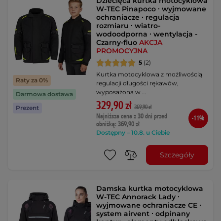
Dziecięca kurtka motocyklowa
W-TEC Pinapoco ∙ wyjmowane
ochraniacze ∙ regulacja
rozmiaru ∙ wiatro-
wodoodporna ∙ wentylacja -
Czarny-fluo
AKCJA
PROMOCYJNA
5
(2)
Kurtka motocyklowa z możliwością
Raty za 0%
regulacji długości rękawów,
wyposażona w …
Darmowa dostawa
329,90 zł
369,90 zł
Prezent
Najniższa cena z 30 dni przed
-11%
obniżką: 369,90 zł
Dostępny – 10.8. u Ciebie
Szczegóły
Damska kurtka motocyklowa
W-TEC Annorack Lady ∙
wyjmowane ochraniacze CE ∙
system airvent ∙ odpinany