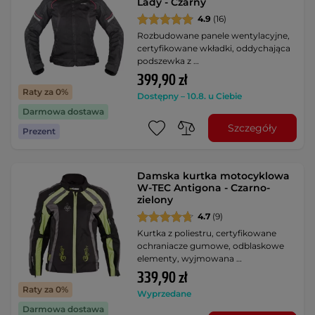
Lady - Czarny
4.9
(16)
Rozbudowane panele wentylacyjne,
certyfikowane wkładki, oddychająca
podszewka z …
399,90 zł
Raty za 0%
Dostępny – 10.8. u Ciebie
Darmowa dostawa
Szczegóły
Prezent
Damska kurtka motocyklowa
W-TEC Antigona - Czarno-
zielony
4.7
(9)
Kurtka z poliestru, certyfikowane
ochraniacze gumowe, odblaskowe
elementy, wyjmowana …
339,90 zł
Raty za 0%
Wyprzedane
Darmowa dostawa