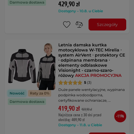
Darmowa dostawa
429,90 zł
Dostępny – 10.8. u Ciebie
Szczegóły
Letnia damska kurtka
motocyklowa W-TEC Mirelia ∙
system AirVent ∙ protektory CE
∙ odpinana membrana ∙
elementy odblaskowe
Visionight - czarno-szaro-
różowy
AKCJA PROMOCYJNA
5
(3)
Duże panele wentylacyjne, wypinana
Nowość
Raty za 0%
podpinka wodoodporna,
certyfikowane ochraniacze, …
Darmowa dostawa
419,90 zł
469,90 zł
Najniższa cena z 30 dni przed
-11%
obniżką: 469,90 zł
Dostępny – 11.8. u Ciebie