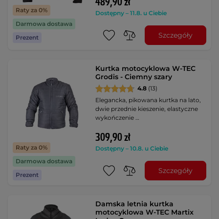
489,90 zł
Raty za 0%
Dostępny – 11.8. u Ciebie
Darmowa dostawa
Szczegóły
Prezent
Kurtka motocyklowa W-TEC
Grodis - Ciemny szary
4.8
(13)
Elegancka, pikowana kurtka na lato,
dwie przednie kieszenie, elastyczne
wykończenie …
309,90 zł
Raty za 0%
Dostępny – 10.8. u Ciebie
Darmowa dostawa
Szczegóły
Prezent
Damska letnia kurtka
motocyklowa W-TEC Martix