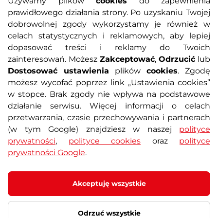
Używamy plików
cookies
do zapewnienia
prawidłowego działania strony. Po uzyskaniu Twojej
O nas
Regulamin sklepu
dobrowolnej zgody wykorzystamy je również w
celach statystycznych i reklamowych, aby lepiej
dopasować treści i reklamy do Twoich
Polityka prywatności
Koszty przesyłek
zainteresowań. Możesz
Zakceptować
,
Odrzucić
lub
Dostosować ustawienia
plików
cookies
. Zgodę
Metody płatności
Program lojalnościowy
możesz wycofać poprzez link „Ustawienia cookies”
w stopce. Brak zgody nie wpływa na podstawowe
działanie serwisu. Więcej informacji o celach
Usługi dodatkowe
Reklamacje i serwis
przetwarzania, czasie przechowywania i partnerach
(w tym Google) znajdziesz w naszej
polityce
Formularz kontaktowy
Wyposażenie siłowni
prywatności
,
polityce cookies
oraz
polityce
prywatności Google
.
Zamówienia publiczne
Odstąpienie od umowy
Akceptuję wszystkie
Odrzuć wszystkie