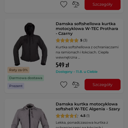
Szczegóły
Damska softshellowa kurtka
motocyklowa W-TEC Prothara
- Czarny
5
(3)
Kurtka softshellowa z ochraniaczami
na ramionach i łokciach. Ciepła
wewnętrzna …
549 zł
Raty za 0%
Dostępny – 11.8. u Ciebie
Darmowa dostawa
Szczegóły
Prezent
Damska kurtka motocyklowa
softshell W-TEC Algenia - Szary
4.5
(1)
Lekka, ponadczasowa kurtka z
ochraniaczami na łokciach i