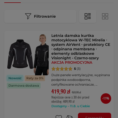
Filtrowanie
Letnia damska kurtka
motocyklowa W-TEC Mirelia ∙
system AirVent ∙ protektory CE
∙ odpinana membrana ∙
elementy odblaskowe
Visionight - Czarno-szary
AKCJA PROMOCYJNA
5
(3)
Duże panele wentylacyjne, wypinana
Nowość
Raty za 0%
podpinka wodoodporna,
certyfikowane ochraniacze, …
Darmowa dostawa
419,90 zł
469,90 zł
Najniższa cena z 30 dni przed
-11%
obniżką: 469,90 zł
Dostępny – 11.8. u Ciebie
Szczegóły