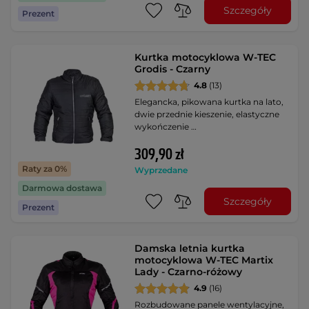
Szczegóły
Prezent
Kurtka motocyklowa W-TEC
Grodis - Czarny
4.8
(13)
Elegancka, pikowana kurtka na lato,
dwie przednie kieszenie, elastyczne
wykończenie …
309,90 zł
Raty za 0%
Wyprzedane
Darmowa dostawa
Szczegóły
Prezent
Damska letnia kurtka
motocyklowa W-TEC Martix
Lady - Czarno-różowy
4.9
(16)
Rozbudowane panele wentylacyjne,