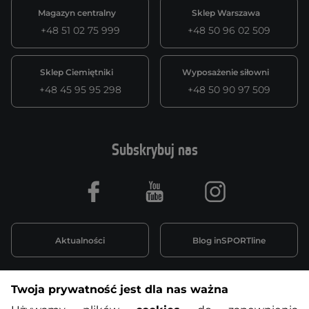
Magazyn centralny
Sklep Warszawa
+48 51 02 75 999
+48 50 96 02 509
Sklep Ciemiętniki
Wyposażenie siłowni
+48 45 95 95 298
+48 50 90 97 509
Subskrybuj nas
Facebook
Youtube
Instagram
Aktualności
Blog inSPORTline
Twoja prywatność jest dla nas ważna
Informacje o zakupach