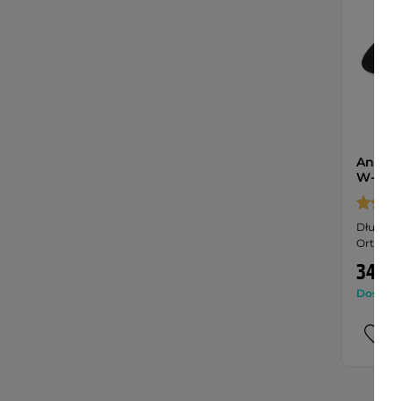
Anato
W-TEC 
Długotr
Ortholit
34,90
Dostępny