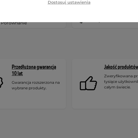
Dostosuj ustawienia
Bestsellery akcesoria -
Najtańsze akcesoria
Porównanie
Przedłużona gwarancja
Jakość produktó
10 lat
Zweryfikowana pr
tysiące użytkown
Gwarancja rozszerzona na
całym świecie.
wybrane produkty.