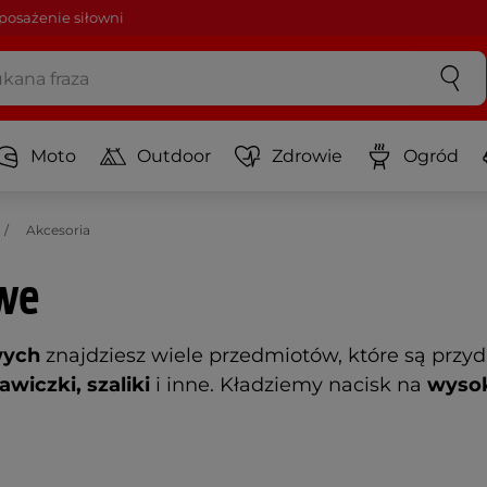
osażenie siłowni
Moto
Outdoor
Zdrowie
Ogród
Akcesoria
we
wych
znajdziesz wiele przedmiotów, które są prz
awiczki, szaliki
i inne. Kładziemy nacisk na
wysok