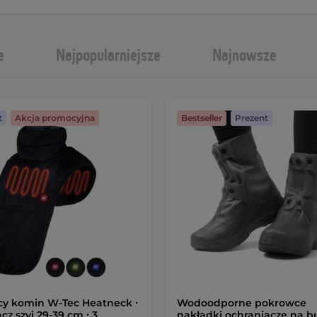
e
Najpopularniejsze
Najnowsze
t
Akcja promocyjna
Bestseller
Prezent
cy komin W-Tec Heatneck ∙
Wodoodporne pokrowce
cz szyi 29-39 cm ∙ 3
nakładki ochraniacze na b