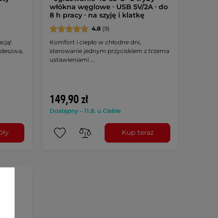
włókna węglowe ∙ USB 5V/2A ∙ do
8 h pracy ∙ na szyję i klatkę
4.8
(9)
cją!
Komfort i ciepło w chłodne dni,
deszwa,
sterowanie jednym przyciskiem z trzema
ustawieniami …
149,90 zł
Dostępny – 11.8. u Ciebie
óły
Kup teraz