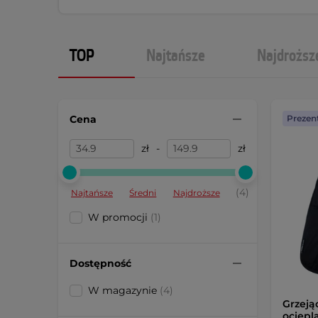
TOP
Najtańsze
Najdroższ
Cena
Prezen
zł
-
zł
(4)
Najtańsze
Średni
Najdroższe
W promocji
(1)
Dostępność
W magazynie
(4)
Grzeją
ociepla