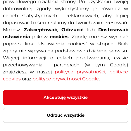
prawidłowego działania strony. Po uzyskaniu Twojej
dobrowolnej zgody wykorzystamy je również w
celach statystycznych i reklamowych, aby lepiej
dopasować treści i reklamy do Twoich zainteresowań.
Możesz
Zakceptować
,
Odrzucić
lub
Dostosować
ustawienia
plików
cookies
. Zgodę możesz wycofać
poprzez link „Ustawienia cookies” w stopce. Brak
zgody nie wpływa na podstawowe działanie serwisu.
miczne wkładki do butów
Więcej informacji o celach przetwarzania, czasie
Ortholite®
Nie możesz wybra
przechowywania i partnerach (w tym Google)
5
(1)
Doradzimy Ci
znajdziesz w naszej
polityce prywatności
,
polityce
wała absorpcja uderzeń i pianka
cookies
oraz
polityce prywatności Google
.
e® z powłoką antybakteryjną.
 zł
 – 11.8. u Ciebie
Akceptuję wszystkie
Szczegóły
Odrzuć wszystkie