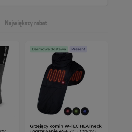
Największy rabat
Darmowa dostawa
Prezent
Grzejący komin W-TEC HEATneck
uty
∙ ogrzewanie 45-65°C ∙ 3 tryby ∙