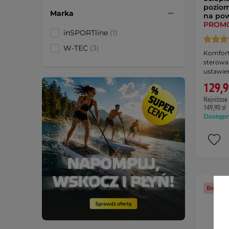
poziom
Marka
na po
PROM
inSPORTline
(1)
W-TEC
(3)
Komfort 
sterowa
ustawie
129,9
Najniższa 
149,90 zł
Dostępny
Bestsel