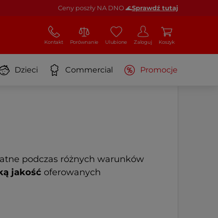
Ceny poszły NA DNO 🌊
Sprawdź tutaj
Kontakt
Porównanie
Ulubione
Zaloguj
Koszyk
Dzieci
Commercial
Promocje
ydatne podczas różnych warunków
ą jakość
oferowanych