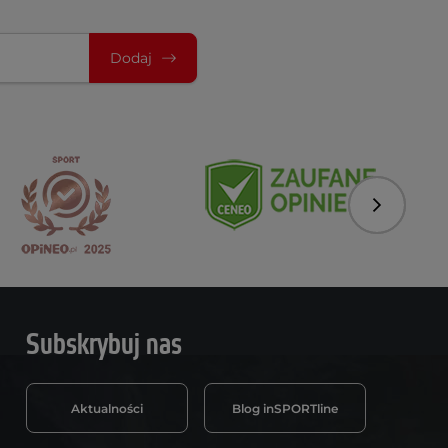
Dodaj
Następny
Subskrybuj nas
Aktualności
Blog inSPORTline