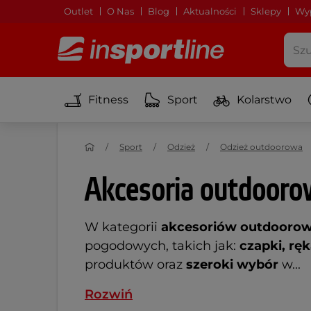
Outlet
O Nas
Blog
Aktualności
Sklepy
Wyp
Fitness
Sport
Kolarstwo
Sport
Odzież
Odzież outdoorowa
Akcesoria outdooro
W kategorii
akcesoriów outdooro
pogodowych, takich jak:
czapki, ręk
produktów oraz
szeroki wybór
w...
Rozwiń