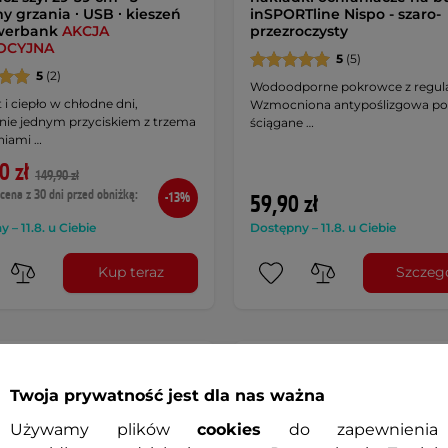
y grzania ∙ USB ∙ kieszeń
inSPORTline Nispo - szaro-
werbank
AKCJA
przezroczysty
OCYJNA
5
(5)
5
(2)
Wodoodporne pokrowce z regula
i ciepło w chłodne dni,
Wzmocniona antypoślizgowa po
nie jednym przyciskiem z trzema
ściągane …
niami …
0 zł
149,90 zł
cena z 30 dni przed obniżką:
-13%
59,90 zł
 – 11.8. u Ciebie
Dostępny – 11.8. u Ciebie
Kup teraz
Szczeg
ler
Prezent
Twoja prywatność jest dla nas ważna
Używamy plików
cookies
do zapewnienia