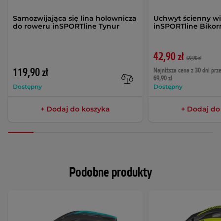
Samozwijająca się lina holownicza
Uchwyt ścienny wi
do roweru inSPORTline Tynur
inSPORTline Biko
42,90 zł
69,90 zł
119,90 zł
Najniższa cena z 30 dni prz
69,90 zł
Dostępny
Dostępny
+ Dodaj do koszyka
+ Dodaj do
Podobne produkty