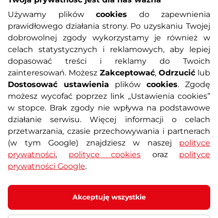
Informacje o zakupach
Używamy plików
cookies
do zapewnienia
prawidłowego działania strony. Po uzyskaniu Twojej
O nas
Regulamin sklepu
dobrowolnej zgody wykorzystamy je również w
celach statystycznych i reklamowych, aby lepiej
dopasować treści i reklamy do Twoich
Polityka prywatności
Koszty przesyłek
zainteresowań. Możesz
Zakceptować
,
Odrzucić
lub
Dostosować ustawienia
plików
cookies
. Zgodę
Metody płatności
Program lojalnościowy
możesz wycofać poprzez link „Ustawienia cookies”
w stopce. Brak zgody nie wpływa na podstawowe
działanie serwisu. Więcej informacji o celach
Usługi dodatkowe
Reklamacje i serwis
przetwarzania, czasie przechowywania i partnerach
(w tym Google) znajdziesz w naszej
polityce
Formularz kontaktowy
Wyposażenie siłowni
prywatności
,
polityce cookies
oraz
polityce
prywatności Google
.
Zamówienia publiczne
Odstąpienie od umowy
Akceptuję wszystkie