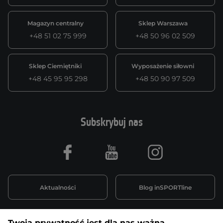
Magazyn centralny
Sklep Warszawa
+48 51 02 75 999
+48 50 96 02 509
Sklep Ciemiętniki
Wyposażenie siłowni
+48 45 95 95 298
+48 50 90 97 509
Subskrybuj nas
Facebook
Youtube
Instagram
Aktualności
Blog inSPORTline
Twoja prywatność jest dla nas ważna