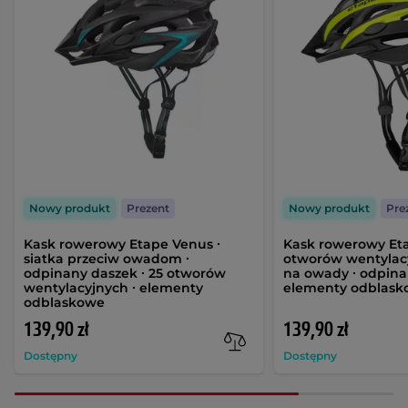
Nowy produkt
Prezent
Nowy produkt
Pre
Kask rowerowy Etape Venus ∙
Kask rowerowy Eta
siatka przeciw owadom ∙
otworów wentylacy
odpinany daszek ∙ 25 otworów
na owady ∙ odpina
wentylacyjnych ∙ elementy
elementy odblas
odblaskowe
139,90 zł
139,90 zł
Dostępny
Dostępny