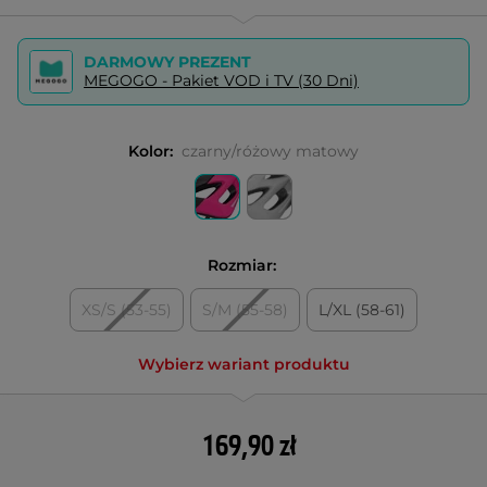
DARMOWY PREZENT
MEGOGO - Pakiet VOD i TV (30 Dni)
Kolor:
czarny/różowy matowy
Rozmiar:
XS/S (53-55)
S/M (55-58)
L/XL (58-61)
Wybierz wariant produktu
169,90 zł