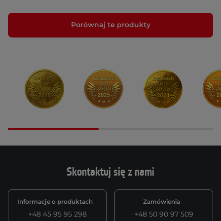
Porównaj te produkty
Skontaktuj się z nami
Informacje o produktach
Zamówienia
+48 45 95 95 298
+48 50 90 97 509