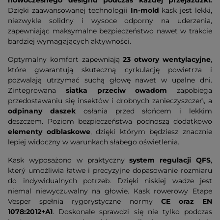
nowoczesnego designu podczas każdej przejażdżki.
Dzięki zaawansowanej technologii
In-mold
kask jest lekki,
niezwykle solidny i wysoce odporny na uderzenia,
zapewniając maksymalne bezpieczeństwo nawet w trakcie
bardziej wymagających aktywności.
Optymalny komfort zapewniają
23 otwory wentylacyjne
,
które gwarantują skuteczną cyrkulację powietrza i
pozwalają utrzymać suchą głowę nawet w upalne dni.
Zintegrowana
siatka przeciw owadom
zapobiega
przedostawaniu się insektów i drobnych zanieczyszczeń, a
odpinany daszek
osłania przed słońcem i lekkim
deszczem. Poziom bezpieczeństwa podnoszą dodatkowo
elementy odblaskowe
, dzięki którym będziesz znacznie
lepiej widoczny w warunkach słabego oświetlenia.
Kask wyposażono w praktyczny
system regulacji QFS
,
který umożliwia łatwe i precyzyjne dopasowanie rozmiaru
do indywidualnych potrzeb. Dzięki niskiej wadze jest
niemal niewyczuwalny na głowie. Kask rowerowy Etape
Vesper spełnia rygorystyczne normy
CE oraz EN
1078:2012+A1
. Doskonale sprawdzi się nie tylko podczas