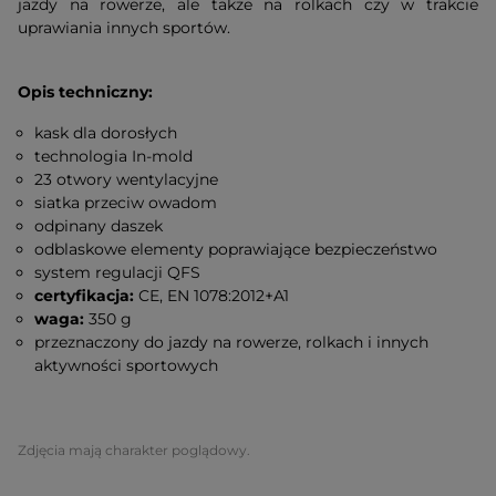
jazdy na rowerze, ale także na rolkach czy w trakcie
uprawiania innych sportów.
Opis techniczny:
kask dla dorosłych
technologia In-mold
23 otwory wentylacyjne
siatka przeciw owadom
odpinany daszek
odblaskowe elementy poprawiające bezpieczeństwo
system regulacji QFS
certyfikacja:
CE, EN 1078:2012+A1
waga:
350 g
przeznaczony do jazdy na rowerze, rolkach i innych
aktywności sportowych
Zdjęcia mają charakter poglądowy.