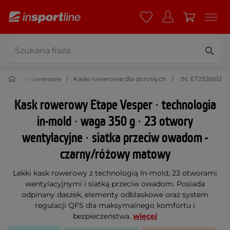
Kaski rowerowe
Kaski rowerowe dla dorosłych
IN: ET2526612
Kask rowerowy Etape Vesper ∙ technologia
in-mold ∙ waga 350 g ∙ 23 otwory
wentylacyjne ∙ siatka przeciw owadom -
czarny/różowy matowy
Lekki kask rowerowy z technologią In-mold, 23 otworami
wentylacyjnymi i siatką przeciw owadom. Posiada
odpinany daszek, elementy odblaskowe oraz system
regulacji QFS dla maksymalnego komfortu i
bezpieczeństwa.
więcej