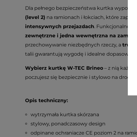
Dla pełnego bezpieczeństwa kurtka wyposaż
(level 2)
na ramionach i łokciach, które zapew
intensywnych przejazdach
. Funkcjonalność
zewnętrzne i jedna wewnętrzna na zamek
przechowywanie niezbędnych rzeczy, a
trwał
talii gwarantują wygodę i idealne dopasowani
Wybierz kurtkę W-TEC Brineo
– z nią każda 
poczujesz się bezpiecznie i stylowo na drodze
Opis techniczny:
wytrzymała kurtka skórzana
stylowy, ponadczasowy design
odpinane ochraniacze CE poziom 2 na ramio