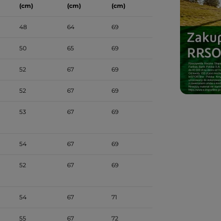
(cm)
(cm)
(cm)
48
64
69
50
65
69
52
67
69
52
67
69
53
67
69
54
67
69
52
67
69
54
67
71
55
67
72