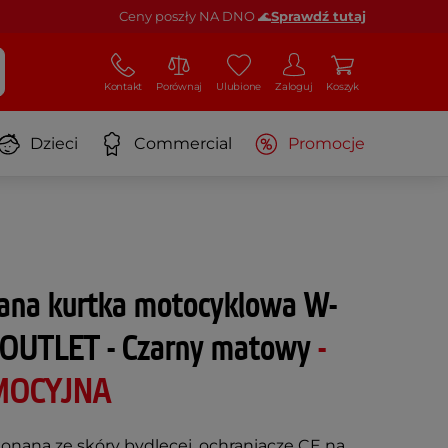
Ceny poszły NA DNO 🌊
Sprawdź tutaj
Kontakt
Porównaj
Ulubione
Zaloguj
Koszyk
Dzieci
Commercial
Promocje
ana kurtka motocyklowa W-
- OUTLET - Czarny matowy
-
MOCYJNA
onana ze skóry bydlęcej, ochraniacze CE na