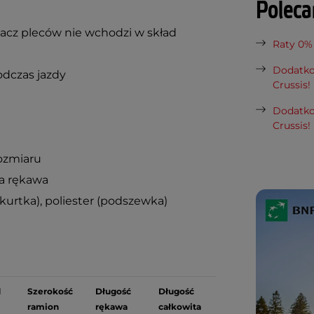
Polec
acz pleców nie wchodzi w skład
Raty 0%
Dodatko
odczas jazdy
Crussis!
Dodatko
Crussis!
ozmiaru
a rękawa
(kurtka), poliester (podszewka)
d
Szerokość
Długość
Długość
ramion
rękawa
całkowita