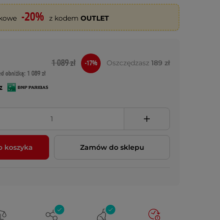
-20%
tkowe
z kodem
OUTLET
1 089 zł
Oszczędzasz
189 zł
-17%
ed obniżką: 1 089 zł
z
o koszyka
Zamów do sklepu