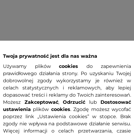
Specyf
umenckiego. Może posiadać ślady
Twoja prywatność jest dla nas ważna
Używamy plików
cookies
do zapewnienia
Marka
prawidłowego działania strony. Po uzyskaniu Twojej
Kraj pochod
dobrowolnej zgody wykorzystamy je również w
C Brineo
– połączenie
celach statystycznych i reklamowych, aby lepiej
Wentylacja
lu
, które zachwyci każdego miłośnika
dopasować treści i reklamy do Twoich zainteresowań.
zej jakości skóry bydlęcej o
Możesz
Zakceptować
,
Odrzucić
lub
Dostosować
Wyjmowana
ustawienia
plików
cookies
. Zgodę możesz wycofać
porność na trudności drogi
.
Ochraniacz
poprzez link „Ustawienia cookies” w stopce. Brak
 każdym przejechanym kilometrem staje
zgody nie wpływa na podstawowe działanie serwisu.
Elementy o
Więcej informacji o celach przetwarzania, czasie