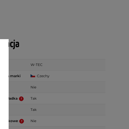
ikacja
W-TEC
zenia marki
Czechy
Nie
 wkładka
Tak
e
Tak
dblaskowe
Nie