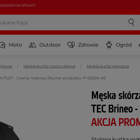
osażenie siłowni
Moto
Outdoor
Zdrowie
Ogród
yklowe
Męskie kurtki motocyklowe
Męskie kurtki skórzane
 OUTLET - Czarny matowy (Numer produktu: P=28224-M)
Męska skórz
TEC Brineo 
AKCJA PRO
Stylowa kurtka wyk