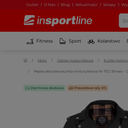
Outlet
O Nas
Blog
Aktualności
Sklepy
Wyp
Fitness
Sport
Kolarstwo
Moto
Odzież motocyklowa
Kurtki motoc
Męska skórzana kurtka motocyklowa W-TEC Brineo -
Darmowa dostawa
Prawdziwe raty 0%