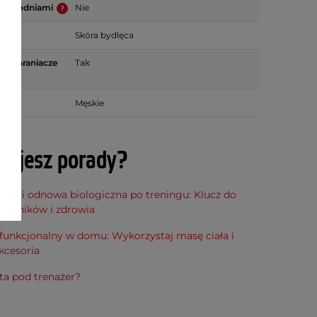
ze spodniami
Nie
Skóra bydlęca
 ochraniacze
Tak
ie
Męskie
bujesz porady?
cja i odnowa biologiczna po treningu: Klucz do
h wyników i zdrowia
funkcjonalny w domu: Wykorzystaj masę ciała i
kcesoria
ta pod trenażer?