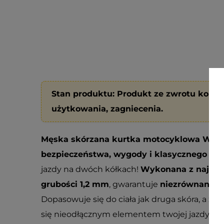
Stan produktu: Produkt ze zwrotu kons
użytkowania, zagniecenia.
Męska skórzana kurtka motocyklowa W-TE
bezpieczeństwa, wygody i klasycznego sty
jazdy na dwóch kółkach!
Wykonana z najwyżs
grubości 1,2 mm
, gwarantuje
niezrównaną od
Dopasowuje się do ciała jak druga skóra, a z
się nieodłącznym elementem twojej jazdy.