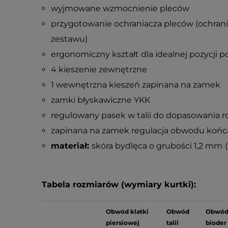
wyjmowane wzmocnienie pleców
przygotowanie ochraniacza pleców (ochrani
zestawu)
ergonomiczny kształt dla idealnej pozycji p
4 kieszenie zewnętrzne
1 wewnętrzna kieszeń zapinana na zamek
zamki błyskawiczne YKK
regulowany pasek w talii do dopasowania r
zapinana na zamek regulacja obwodu końc
materiał:
skóra bydlęca o grubości 1,2 mm
Tabela rozmiarów (wymiary kurtki):
Obwód klatki
Obwód
Obwó
piersiowej
talii
bioder