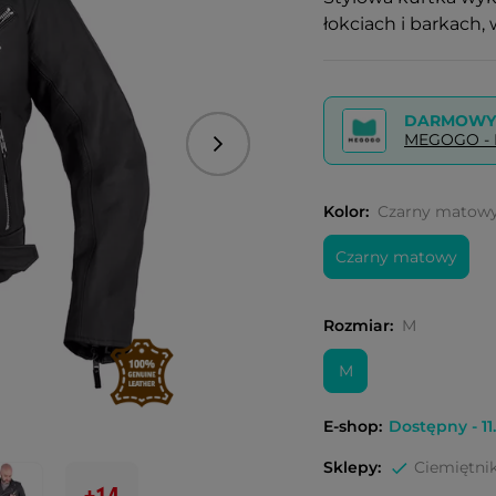
łokciach i barkach, 
DARMOWY 
MEGOGO - P
Następny
Kolor:
Czarny matow
Czarny matowy
Rozmiar:
M
M
E-shop:
Dostępny - 11.
Sklepy:
Ciemiętnik