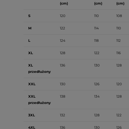
(cm)
(cm)
(cm)
S
120
110
108
M
122
114
110
L
124
118
112
XL
128
122
116
XL
136
130
128
przedłużony
XXL
130
126
120
XXL
138
134
128
przedłużony
3XL
132
128
122
4XL
136
130
126