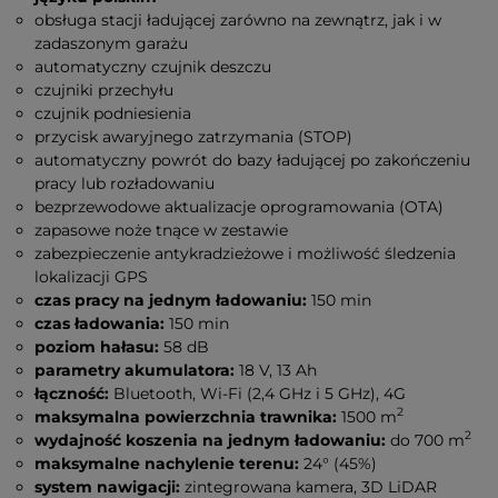
obsługa stacji ładującej zarówno na zewnątrz, jak i w
zadaszonym garażu
automatyczny czujnik deszczu
czujniki przechyłu
czujnik podniesienia
przycisk awaryjnego zatrzymania (STOP)
automatyczny powrót do bazy ładującej po zakończeniu
pracy lub rozładowaniu
bezprzewodowe aktualizacje oprogramowania (OTA)
zapasowe noże tnące w zestawie
zabezpieczenie antykradzieżowe i możliwość śledzenia
lokalizacji GPS
czas pracy na jednym ładowaniu:
150 min
czas ładowania:
150 min
poziom hałasu:
58 dB
parametry akumulatora:
18 V, 13 Ah
łączność:
Bluetooth, Wi-Fi (2,4 GHz i 5 GHz), 4G
2
maksymalna powierzchnia trawnika:
1500 m
2
wydajność koszenia na jednym ładowaniu:
do 700 m
maksymalne nachylenie terenu:
24° (45%)
system nawigacji:
zintegrowana kamera, 3D LiDAR