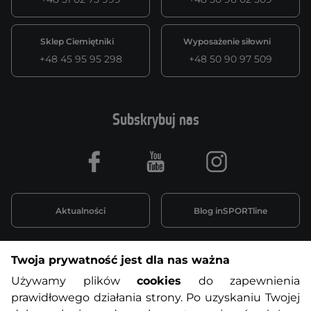
Sklep Ciemiętniki
Wyposażenie siłowni
+48 45 95 95 298
+48 50 90 97 509
Subskrybuj nas
Facebook
Youtube
Instagram
Aktualności
Blog inSPORTline
Twoja prywatność jest dla nas ważna
Informacje o zakupach
Używamy plików
cookies
do zapewnienia
prawidłowego działania strony. Po uzyskaniu Twojej