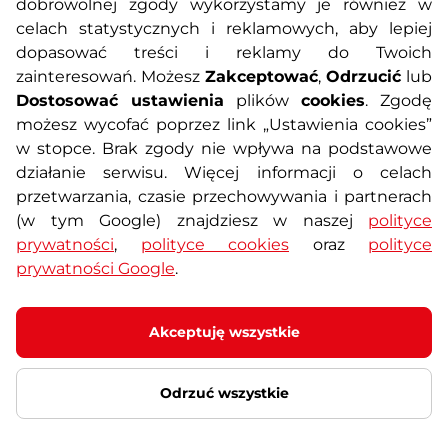
O nas
Regulamin sklepu
dobrowolnej zgody wykorzystamy je również w
celach statystycznych i reklamowych, aby lepiej
dopasować treści i reklamy do Twoich
Polityka prywatności
Koszty przesyłek
zainteresowań. Możesz
Zakceptować
,
Odrzucić
lub
Dostosować ustawienia
plików
cookies
. Zgodę
Metody płatności
Program lojalnościowy
możesz wycofać poprzez link „Ustawienia cookies”
w stopce. Brak zgody nie wpływa na podstawowe
działanie serwisu. Więcej informacji o celach
Usługi dodatkowe
Reklamacje i serwis
przetwarzania, czasie przechowywania i partnerach
(w tym Google) znajdziesz w naszej
polityce
Formularz kontaktowy
Wyposażenie siłowni
prywatności
,
polityce cookies
oraz
polityce
prywatności Google
.
Zamówienia publiczne
Odstąpienie od umowy
Akceptuję wszystkie
Odrzuć wszystkie
© 2026 SEVEN SPORT s.r.o Wszelkie prawa zastrzeżone
Ustawienia plików cookies