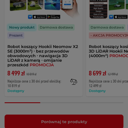
Nowy produkt
Darmowa dostawa
Darmowa dostawa
Prezent
- AKCJA PROMOCYJ
Robot koszący Hookii Neomow X2
Robot koszący kos
SE (3000m²) ∙ bez przewodów
3D LiDAR Hookii 
obwodowych ∙ nawigacja 3D
(4000m²)
PROMOC
LiDAR z kamerą ∙ omijanie
przeszkód
PROMOCJA
8 499 zł
8 699 zł
10 819 zł
12 499 zł
Najniższa cena z 30 dni przed obniżką:
Najniższa cena z 30 dni prz
10 819 zł
12 499 zł
Dostępny
Dostępny
Porównaj te produkty