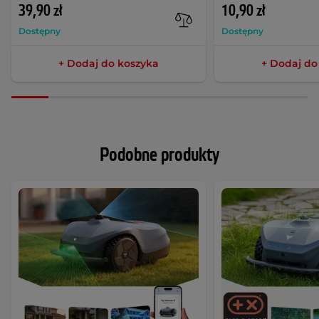
39,90 zł
10,90 zł
Dostępny
Dostępny
+ Dodaj do koszyka
+ Dodaj do
Podobne produkty