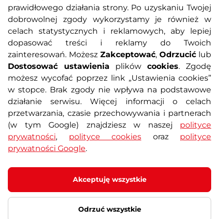
prawidłowego działania strony. Po uzyskaniu Twojej
O nas
Regulamin sklepu
dobrowolnej zgody wykorzystamy je również w
celach statystycznych i reklamowych, aby lepiej
dopasować treści i reklamy do Twoich
Polityka prywatności
Koszty przesyłek
zainteresowań. Możesz
Zakceptować
,
Odrzucić
lub
Dostosować ustawienia
plików
cookies
. Zgodę
Metody płatności
Program lojalnościowy
możesz wycofać poprzez link „Ustawienia cookies”
w stopce. Brak zgody nie wpływa na podstawowe
działanie serwisu. Więcej informacji o celach
Usługi dodatkowe
Reklamacje i serwis
przetwarzania, czasie przechowywania i partnerach
(w tym Google) znajdziesz w naszej
polityce
Formularz kontaktowy
Wyposażenie siłowni
prywatności
,
polityce cookies
oraz
polityce
prywatności Google
.
Zamówienia publiczne
Odstąpienie od umowy
Akceptuję wszystkie
Odrzuć wszystkie