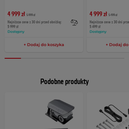
4 999 zł
4 999 zł
5 999 zł
5 499 zł
Najniższa cena z 30 dni przed obniżką:
Najniższa cena z 30 dni prz
5 999 zł
5 499 zł
Dostępny
Dostępny
+ Dodaj do koszyka
+ Dodaj do
Podobne produkty