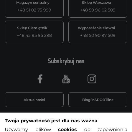
Magazyn centralny
Sklep Warszawa
+48 51 02 75 999
+48 50 96 02 509
Sklep Ciemiętniki
Wyposażenie siłowni
+48 45 95 95 298
+48 50 90 97 509
Subskrybuj nas
Facebook
Youtube
Instagram
Aktualności
Blog inSPORTline
Twoja prywatność jest dla nas ważna
Informacje o zakupach
Używamy plików
cookies
do zapewnienia