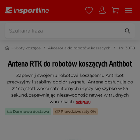
ód
Roboty koszące
Akcesoria do robotów koszących
IN: 30118
Antena RTK do robotów koszących Anthbot
Zapewnij swojemu robotowi koszącemu Anthbot
precyzyjny i stabilny odbiór sygnału. Antena obsługuje do
22 częstotliwości satelitarnych i łączy się szybko w 55
sekund, zapewniając niezawodność nawet w trudnych
warunkach.
więcej
Darmowa dostawa
Prawdziwe raty 0%