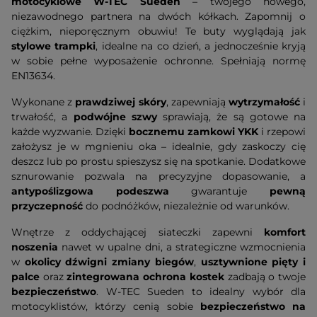
motocyklowe W-TEC Sueden
– twojego nowego,
niezawodnego partnera na dwóch kółkach. Zapomnij o
ciężkim, nieporęcznym obuwiu! Te buty wyglądają jak
stylowe trampki
, idealne na co dzień, a jednocześnie kryją
w sobie pełne wyposażenie ochronne. Spełniają normę
EN13634.
Wykonane z
prawdziwej skóry
, zapewniają
wytrzymałość
i
trwałość, a
podwójne szwy
sprawiają, że są gotowe na
każde wyzwanie. Dzięki
bocznemu zamkowi YKK
i rzepowi
założysz je w mgnieniu oka – idealnie, gdy zaskoczy cię
deszcz lub po prostu spieszysz się na spotkanie. Dodatkowe
sznurowanie pozwala na precyzyjne dopasowanie, a
antypoślizgowa podeszwa
gwarantuje
pewną
przyczepność
do podnóżków, niezależnie od warunków.
Wnętrze z oddychającej siateczki zapewni
komfort
noszenia
nawet w upalne dni, a strategiczne wzmocnienia
w
okolicy dźwigni zmiany biegów
,
usztywnione pięty i
palce
oraz
zintegrowana ochrona kostek
zadbają o twoje
bezpieczeństwo
. W-TEC Sueden to idealny wybór dla
motocyklistów, którzy cenią sobie
bezpieczeństwo na