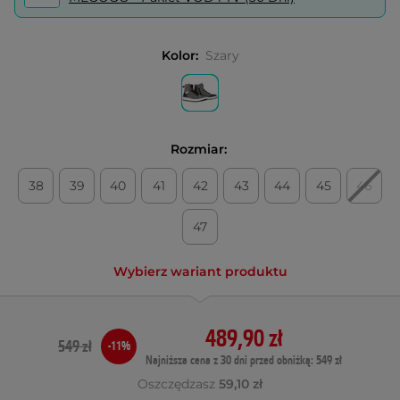
Kolor:
Szary
Rozmiar:
38
39
40
41
42
43
44
45
46
47
Wybierz wariant produktu
489,90 zł
549 zł
-11%
Najniższa cena z 30 dni przed obniżką: 549 zł
Oszczędzasz
59,10 zł