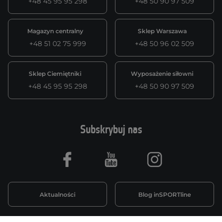
+48 45 95 95 298
+48 50 90 97 509
Magazyn centralny
Sklep Warszawa
+48 51 02 75 999
+48 50 96 02 509
Sklep Ciemiętniki
Wyposażenie siłowni
+48 45 95 95 298
+48 50 90 97 509
Subskrybuj nas
Facebook
Youtube
Instagram
Aktualności
Blog inSPORTline