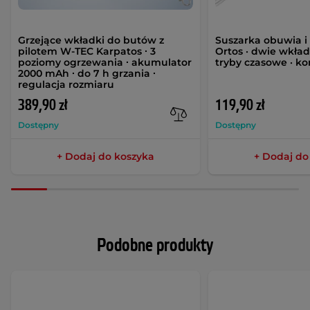
Grzejące wkładki do butów z
Suszarka obuwia i
pilotem W-TEC Karpatos ∙ 3
Ortos · dwie wkład
poziomy ogrzewania ∙ akumulator
tryby czasowe · 
2000 mAh ∙ do 7 h grzania ∙
regulacja rozmiaru
389,90 zł
119,90 zł
Dostępny
Dostępny
+ Dodaj do koszyka
+ Dodaj do
Podobne produkty