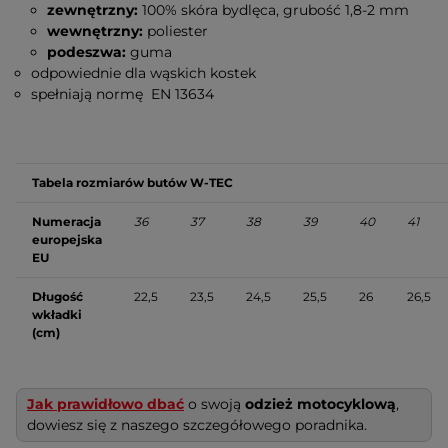
zewnętrzny:
100% skóra bydlęca, grubość 1,8-2 mm
wewnętrzny:
poliester
podeszwa:
guma
odpowiednie dla wąskich kostek
spełniają normę EN 13634
Tabela rozmiarów butów W-TEC
Numeracja
36
37
38
39
40
41
europejska
EU
Długość
22,5
23,5
24,5
25,5
26
26,5
wkładki
(cm)
Jak prawidłowo dbać
o swoją
odzież motocyklową
,
dowiesz się z naszego szczegółowego poradnika.