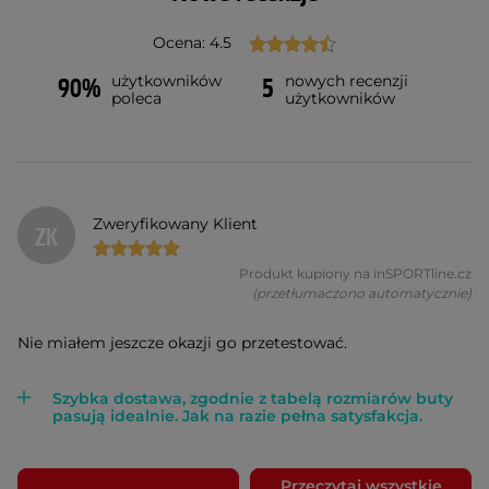
Ocena: 4.5
użytkowników
nowych recenzji
90%
5
poleca
użytkowników
Zweryfikowany Klient
ZK
Produkt kupiony na inSPORTline.cz
(przetłumaczono automatycznie)
Nie miałem jeszcze okazji go przetestować.
Szybka dostawa, zgodnie z tabelą rozmiarów buty
pasują idealnie. Jak na razie pełna satysfakcja.
Przeczytaj wszystkie