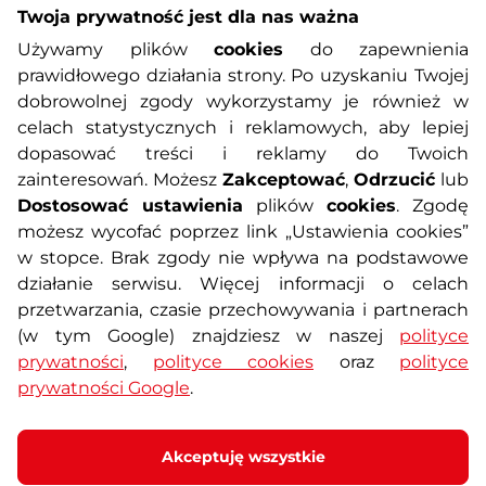
Twoja prywatność jest dla nas ważna
Informacje o zakupach
Używamy plików
cookies
do zapewnienia
prawidłowego działania strony. Po uzyskaniu Twojej
O nas
Regulamin sklepu
dobrowolnej zgody wykorzystamy je również w
celach statystycznych i reklamowych, aby lepiej
dopasować treści i reklamy do Twoich
Polityka prywatności
Koszty przesyłek
zainteresowań. Możesz
Zakceptować
,
Odrzucić
lub
Dostosować ustawienia
plików
cookies
. Zgodę
Metody płatności
Program lojalnościowy
możesz wycofać poprzez link „Ustawienia cookies”
w stopce. Brak zgody nie wpływa na podstawowe
działanie serwisu. Więcej informacji o celach
Usługi dodatkowe
Reklamacje i serwis
przetwarzania, czasie przechowywania i partnerach
(w tym Google) znajdziesz w naszej
polityce
Formularz kontaktowy
Wyposażenie siłowni
prywatności
,
polityce cookies
oraz
polityce
prywatności Google
.
Zamówienia publiczne
Odstąpienie od umowy
Akceptuję wszystkie