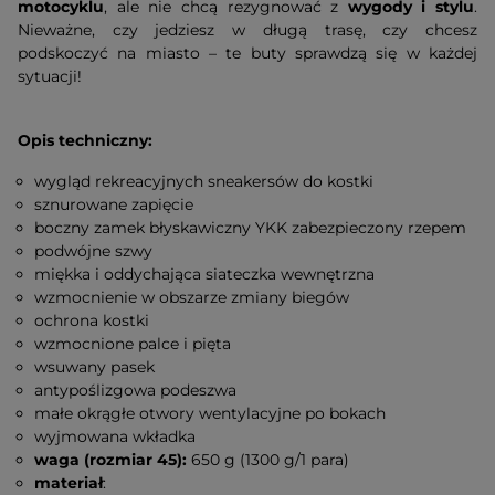
motocyklu
, ale nie chcą rezygnować z
wygody i stylu
.
Nieważne, czy jedziesz w długą trasę, czy chcesz
podskoczyć na miasto – te buty sprawdzą się w każdej
sytuacji!
Opis techniczny:
wygląd rekreacyjnych sneakersów do kostki
sznurowane zapięcie
boczny zamek błyskawiczny YKK zabezpieczony rzepem
podwójne szwy
miękka i oddychająca siateczka wewnętrzna
wzmocnienie w obszarze zmiany biegów
ochrona kostki
wzmocnione palce i pięta
wsuwany pasek
antypoślizgowa podeszwa
małe okrągłe otwory wentylacyjne po bokach
wyjmowana wkładka
waga (rozmiar 45):
650 g (1300 g/1 para)
materiał
: