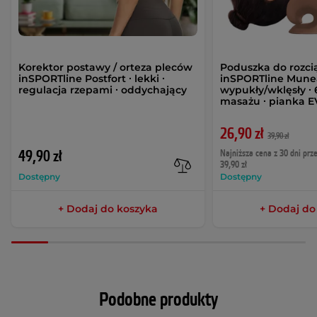
Korektor postawy / orteza pleców
Poduszka do rozci
inSPORTline Postfort ∙ lekki ∙
inSPORTline Munea
regulacja rzepami ∙ oddychający
wypukły/wklęsły ∙
masażu ∙ pianka 
26,90 zł
39,90 zł
49,90 zł
Najniższa cena z 30 dni prz
39,90 zł
Dostępny
Dostępny
+ Dodaj do koszyka
+ Dodaj do
Podobne produkty