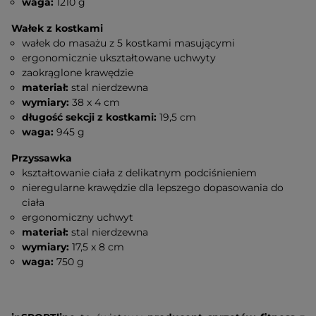
waga:
1210 g
Wałek z kostkami
wałek do masażu z 5 kostkami masującymi
ergonomicznie ukształtowane uchwyty
zaokrąglone krawędzie
materiał:
stal nierdzewna
wymiary:
38 x 4 cm
długość sekcji z kostkami:
19,5 cm
waga:
945 g
Przyssawka
kształtowanie ciała z delikatnym podciśnieniem
nieregularne krawędzie dla lepszego dopasowania do
ciała
ergonomiczny uchwyt
materiał:
stal nierdzewna
wymiary:
17,5 x 8 cm
waga:
750 g