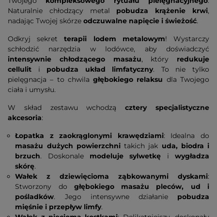
Twojego
kompleksowego rytuału pielęgnacyjnego
.
Naturalnie chłodzący metal
pobudza krążenie krwi
,
nadając Twojej skórze
odczuwalne napięcie i świeżość
.
Odkryj sekret
terapii lodem metalowym
! Wystarczy
schłodzić narzędzia w lodówce, aby doświadczyć
intensywnie chłodzącego masażu
, który
redukuje
cellulit
i
pobudza układ limfatyczny
. To nie tylko
pielęgnacja – to chwila
głębokiego relaksu
dla Twojego
ciała i umysłu.
W skład zestawu wchodzą
cztery specjalistyczne
akcesoria
:
Łopatka z zaokrąglonymi krawędziami
: Idealna do
masażu dużych powierzchni
takich jak
uda, biodra i
brzuch
. Doskonale
modeluje sylwetkę
i
wygładza
skórę
.
Wałek z dziewięcioma ząbkowanymi dyskami
:
Stworzony do
głębokiego masażu pleców, ud i
pośladków
. Jego intensywne działanie
pobudza
mięśnie i przepływ limfy
.