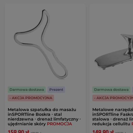
Darmowa dostawa
Prezent
Darmowa dostawa
- AKCJA PROMOCYJNA
- AKCJA PROMOCYJ
Metalowa szpatułka do masażu
Metalowe narzędz
inSPORTline Boskra ∙ stal
inSPORTline Faskra
nierdzewna ∙ drenaż limfatyczny ∙
stalowa ∙ drenaż l
ujędrnianie skóry
PROMOCJA
redukcja cellulitu
159,90 zł
149,90 zł