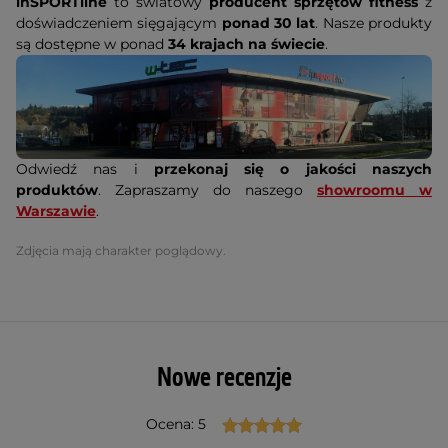
inSPORTline
to światowy
producent sprzętów fitness
z
doświadczeniem sięgającym
ponad 30 lat
. Nasze produkty
są dostępne w ponad
34 krajach na świecie
.
Odwiedź nas i
przekonaj się o jakości naszych
produktów
. Zapraszamy do naszego
showroomu w
Warszawie
.
Zdjęcia mają charakter poglądowy.
Nowe recenzje
Ocena: 5