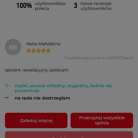
użytkowników
nowe recenzje
100%
3
poleca
użytkowników
Nelia Mahdalina
NM
Produkt kupiony na e-inSPORTline.pl
sprzent rewelacyjny, polecam
ciężki, zawsze chłodny, wygodny, ładnie się
prezentuje
na razie nie dostrzegłam
Przeczytaj wszystkie
Załaduj więcej
opinie