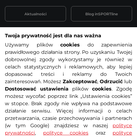
Aktualności
Blog inSPORTline
Twoja prywatność jest dla nas ważna
Informacje o zakupach
Używamy plików
cookies
do zapewnienia
prawidłowego działania strony. Po uzyskaniu Twojej
O nas
Regulamin sklepu
dobrowolnej zgody wykorzystamy je również w
celach statystycznych i reklamowych, aby lepiej
dopasować treści i reklamy do Twoich
Polityka prywatności
Koszty przesyłek
zainteresowań. Możesz
Zakceptować
,
Odrzucić
lub
Dostosować ustawienia
plików
cookies
. Zgodę
Metody płatności
Program lojalnościowy
możesz wycofać poprzez link „Ustawienia cookies”
w stopce. Brak zgody nie wpływa na podstawowe
działanie serwisu. Więcej informacji o celach
Usługi dodatkowe
Reklamacje i serwis
przetwarzania, czasie przechowywania i partnerach
(w tym Google) znajdziesz w naszej
polityce
Formularz kontaktowy
Wyposażenie siłowni
prywatności
,
polityce cookies
oraz
polityce