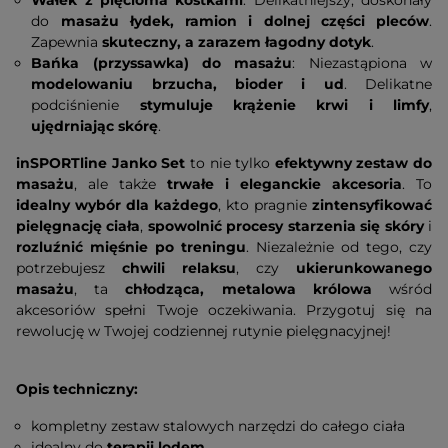
Wałek z pięcioma kostkami
: Delikatniejszy, doskonały
do
masażu łydek, ramion i dolnej części pleców
.
Zapewnia
skuteczny, a zarazem łagodny dotyk
.
Bańka (przyssawka) do masażu
: Niezastąpiona w
modelowaniu brzucha, bioder i ud
. Delikatne
podciśnienie
stymuluje krążenie krwi i limfy
,
ujędrniając skórę
.
inSPORTline Janko Set
to nie tylko
efektywny zestaw do
masażu
, ale także
trwałe i eleganckie akcesoria
. To
idealny wybór dla każdego
, kto pragnie
zintensyfikować
pielęgnację ciała
,
spowolnić procesy starzenia się skóry
i
rozluźnić mięśnie po treningu
. Niezależnie od tego, czy
potrzebujesz
chwili relaksu
, czy
ukierunkowanego
masażu
, ta
chłodząca, metalowa królowa
wśród
akcesoriów spełni Twoje oczekiwania. Przygotuj się na
rewolucję w Twojej codziennej rutynie pielęgnacyjnej!
Opis techniczny:
kompletny zestaw stalowych narzędzi do całego ciała
idealny do
terapii lodem